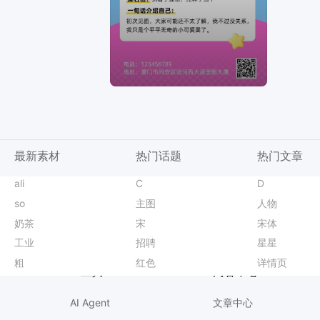
最新素材
热门话题
热门文章
时尚风橙黄色美容美业沙龙会分享邀请函手机全屏海报
分类
ali
彩色背景
机票营销海报
图片翻译
简约风蓝色通用类活动通知手机全屏海报
台风
C
陶艺活动海报
动物园活动海报
变清晰
3D紫色七夕情人节美妆护肤营销带货手机全屏海报
吹风机
D
口腔海报爆款
电影海报
商品精修
商务风蓝色通用类简介介绍人物介绍手机全屏海报
垃圾分类
so
品茶活动海报
实习分享
实景风橙黄色秋季旅游出行营销推广长图海报
头图
主图
小红书爆款封面
辩论赛海报
时尚风黄色休闲娱乐类香氛手作线下体验活动沙龙手机全屏海报
宝贝主图
人物
家电活动海报
房产知识海报
简约时尚风黄白色通用类营销带货秋季门店开业手机海报
扩图
奶茶
竖图设计
枫叶素材
卡通风黄绿色通用类宣传推广开学季课程表
抠图
宋
文具活动海报
大暑节气
商务风橙黄色通用类喜报表彰手机全屏海报
招聘主播
宋体
立夏祝福
销售战报
简约实景风黄色营销带货中秋节通用类营销手机海报
电商
工业
高考倒计时
腊八节祝福海报
时尚风蓝色通用类美容美业沙龙会分享邀请函手机全屏海报
白底图
招聘
世界卫生日配图
秋季招聘海报
时尚风蓝色通用类营销带货秋季门店开业手机海报
百货
星星
音乐会海报
创意手办图
简约时尚风橙黄色秋季会员充值限时福利活动营销手机海报
箱包
粗
立冬主题海报
背景色更改教程
时尚风蓝色鞋服箱包营销带货电商竖版海报
风扇
红色
个人名片
手绘温馨重阳节
简约时尚风黄色通用类通知公告手机全屏海报
食品主图
详情页
台风预警
献血口号
AI工具
内容中心
AI Agent
文章中心