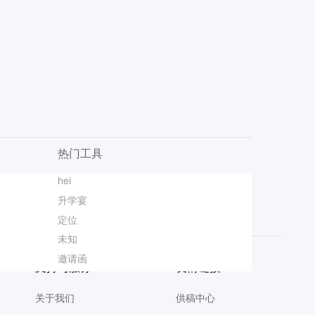
热门工具
设计
简约时尚风黄色通用类婚礼邀请函手机全屏海报
商品图
hei
金融分享会
校园演讲比赛海报
AI商品图
卡通3D风紫色通用类计划总结开学季班会PPT
3D蓝色通用类招聘季企业宣讲会招聘会手机全屏海报
宽带
升学宴
立秋上传版
小红书配图
Agent技巧
3D风蓝色黄色通用类开学季迎新活动通知手机全屏海报
拼多多主图
定位
产品优势
详情页设计图
插画风蓝色七夕情人节通用类邀请函手机全屏海报
商务风紫色灰色通用类会议通知邀请函手机全屏海报
直播背景图
未知
订婚邀请函
中奖名单
商务风橙色通用类年终总结公司企业工作汇报PPT
简约风蓝色红色通用类暂停营业通知公告手机全屏海报
首图
邀请函
轰趴海报爆款设计
月子中心活动
实景风黄棕色秋季限时服装折扣营销带货手机全屏海报
支持与服务
友情链接
关于我们
供稿中心