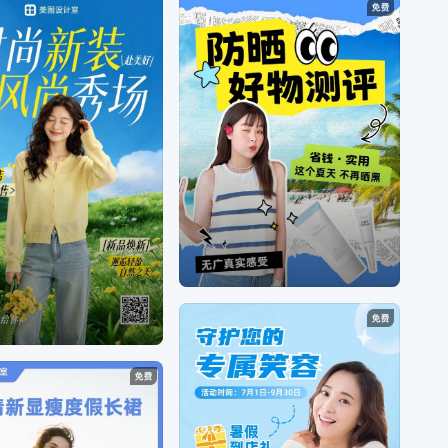
说、
女装尺码表标准尺寸、
女装营销策划引爆客
流、
女装营销策划方案、
女装营销方案案例范文、
女装营销方案案例范文图片、
女装营销文案、
女装
营销案例大全、
女装营销标题和正文怎么写、
女装
营销话术、
女装营销手段、
女装营销词有哪些、
电
商营销的策略与方法、
电商营销是什么意思、
电商
营销策略、
电商营销中心项目电商客户揽投部、
电
商营销是干嘛的、
电商营销工具、
电商营销中、
电
商营销模式、
电商营销词、
电商营销方式、
女装电
商平台有哪些、
电商女装营销策略、
电商女装营销
方案、
电商女装营销策划方案、
女装行业电商策
略、
女装电商运营、
女装网络营销、
电商卖女装项
目介绍、
女装网店营销策略、
女装网店营销方案
等
问题。
海报设计是一个聚焦商用设计的多场景自助服务设
计器，打破了传统设计软件的技术限制，将内容创
意与设计工具完美的融合一体，为不同场景下的设
计需求提供优质的内容+、工具+、设计+的视觉营
销方案。根据不同场景不同尺寸需求，让用户利用
简单易懂的使用方式，通过修改文字、添加图片等
操作，快捷方便地生成行政办公海报、营销海报、