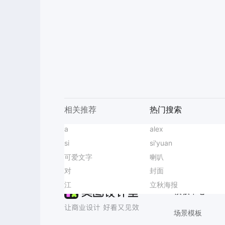
相关推荐
热门搜索
主图海报
a
桌游活动海报
教师节创意贺卡
智能抠图
插画风蓝色宣传推广开学季班会家长会欢迎新同学横版投屏
主题教育
alex
美团主图
滑雪活动海报
AI消除
图书馆
si
火锅海报
限时优惠券竖版
简约时尚风橙色秋季限时主题活动营销推广手机海报
图标
si'yuan
七夕节横版海报
白露创意视觉
带货
可爱文字
销售排行榜
街舞培训海报
时尚风棕色鞋服箱包类营销带货秋季服装新品上市手机海报
思维导图
喇叭
网格背景
教育培训体验课
无损改尺寸
LivePPT
文生图
对
光棍节海报
考研经验小红书
商务风蓝色通用类宣传推广开学季校方招生宣传长图海报
朋友圈背景图
封面
海洋世界海报爆款设计
班委竞选
科技风
江
手机海报设计
生日贺卡制作
商务风蓝色通用类升学宴谢师宴邀请函手机全屏海报
简约风
立秋海报
旺铺招商海报
多视图教程
模板中心
场景模板