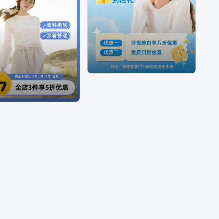
广告图片、晒单图片等设计物料，拥有商用无忧的
版权字体&素材，让修图设计变得简单。美图秀秀是
一款聚集多种产品为一身的网站；图片编辑，可通
过调整预设尺寸、滤镜光效、文字贴纸等素材，轻
松打造质感图片；工具百宝箱，内含抠图、拼图、
证件照，超多工具想你所想。