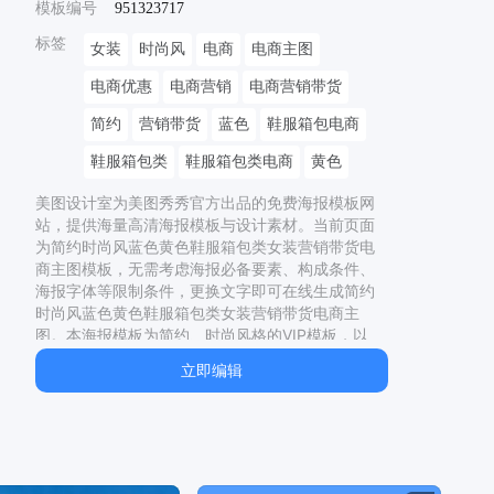
模板编号
951323717
标签
女装
时尚风
电商
电商主图
电商优惠
电商营销
电商营销带货
简约
营销带货
蓝色
鞋服箱包电商
鞋服箱包类
鞋服箱包类电商
黄色
美图设计室为美图秀秀官方出品的免费海报模板网
站，提供海量高清海报模板与设计素材。当前页面
为
简约时尚风蓝色黄色鞋服箱包类女装营销带货电
商主图
模板，无需考虑海报必备要素、构成条件、
海报字体等限制条件，更换文字即可在线生成
简约
时尚风蓝色黄色鞋服箱包类女装营销带货电商主
图
。本海报模板为
简约、时尚
风格的
VIP
模板，以
1440
x
1440
px，适用于
鞋服箱包
、
营销带货
制
立即编辑
作。同时网站还提供了二十四节气海报、节日海
报、电影海报、宣传海报等多种类型的原创海报模
板，均有专业设计师精心制作，一站解决模板
女装
大佬、
女装品牌排行榜前十名、
女装品牌衣服有哪
些牌子、
女装山脉、
女装大佬怎么藏蛋、
女装品
牌、
女装史莱姆!!!!!!!!!!!!、
女装大佬小说、
女装小