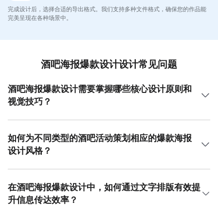
完成设计后，选择合适的导出格式。我们支持多种文件格式，确保您的作品能
完美呈现在各种场景中。
酒吧海报爆款设计设计常见问题
酒吧海报爆款设计需要掌握哪些核心设计原则和
视觉技巧？
酒吧海报爆款设计的核心在于迅速吸引眼球并传递活动氛
围。首先，色彩运用至关重要，应选择高对比度的配色方
案，如深色背景搭配霓虹色调，能有效营造酒吧的夜间神秘
如何为不同类型的酒吧活动策划相应的爆款海报
与活力感。其次，字体选择需具有张力和个性，避免使用标
设计风格？
准宋体等常见字体，推荐使用手写体或装饰性强的艺术字来
体现品牌调性。版式上需主次分明，将活动主题、日期、地
为不同类型的酒吧活动策划海报风格，关键在于精准匹配活
点等关键信息进行层级化处理，确保一目了然。最后，融入
动主题与视觉表达。对于电音派对，海报设计应强调未来感
诸如鸡尾酒杯、唱片、霓虹灯管等具有行业特色的高质量写
和科技感，可使用赛博朋克风格的写实素材如激光、网格、
在酒吧海报爆款设计中，如何通过文字排版有效提
实素材，能极大地增强海报的代入感和吸引力。美图设计室
机械元素，搭配冷色调和荧光色系。而对于威士忌品鉴会，
升信息传达效率？
提供了海量的此类专业素材与模板，能够帮助用户快速实现
风格则应转向复古与奢华，采用皮革、橡木桶、金箔等写实
这些设计原则，轻松创作出视觉冲击力强的酒吧海报爆款设
素材，配合暖色调和衬线字体，传递沉稳与高级感。如果是
在酒吧海报爆款设计中，文字排版是引导观众阅读顺序、强
计。