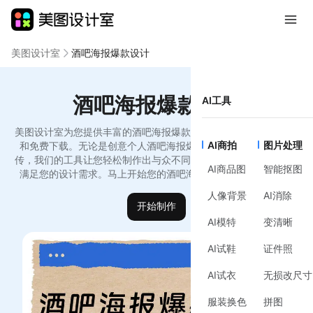
美图设计室
酒吧海报爆款设计
酒吧海报爆款设计
AI工具
美图设计室为您提供丰富的酒吧海报爆款设计模板，支持在线编辑
AI商拍
图片处理
和免费下载。无论是创意个人酒吧海报爆款设计模版还是品牌宣
传，我们的工具让您轻松制作出与众不同的设计作品，简洁高效，
AI商品图
智能抠图
满足您的设计需求。马上开始您的酒吧海报爆款设计创作之旅！
人像背景
AI消除
开始制作
AI模特
变清晰
AI试鞋
证件照
AI试衣
无损改尺寸
服装换色
拼图