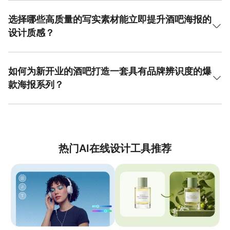
主题化装舞会，则需运用面具、羽毛、欧式花纹等元素，营
化信息记忆的关键。首先，必须确立明确的文本层级，通常
造神秘奇幻的氛围。在每一次酒吧海报爆款设计中，都需确
将活动主题作为主标题，使用最大、最具设计感的字体；日
选择哪些高质量的写实素材能立即提升酒吧海报的
保视觉元素与活动核心内容高度统一，通过氛围预设来吸引
期、地点和嘉宾信息作为次级信息，字号适中；票价或温馨
设计质感？
目标客群。美图设计室拥有覆盖各类活动场景的丰富模板与
提示则作为辅助信息，使用较小字号。其次，通过字距、行
素材库，操作流程十分便捷，能显著提升设计效率和专业
距的调整来保证文本的可读性，避免过于拥挤或稀疏。巧妙
选择高质量的写实素材是提升酒吧海报设计质感的捷径。首
度。
运用对齐方式，如居中对齐显得正式，左对齐或自由排版则
推的是高清特写的鸡尾酒素材，清晰展现液体的通透感、水
更具动感。此外，将文字与图片素材进行创意结合，例如让
果的新鲜度以及杯壁的水珠，能直接激发观众的味觉联想。
如何为新开业的酒吧打造一套具有品牌辨识度的爆
文字穿透酒杯或沿着霓虹灯管弯曲，可以增加设计的趣味性
其次是具有氛围感的灯光素材，如霓虹灯的璀璨光晕、烛光
款海报系列？
和整体性。一个成功的酒吧海报爆款设计，其文字部分必然
的柔和温暖，这些光影元素能有效塑造空间情绪。另外，纹
是经过精心排布，既美观又功能明确的。
理类素材如木质桌面、金属器皿、冰块的晶莹剔透也能极大
为新开业酒吧打造具有品牌辨识度的海报系列，需要建立一
地增强画面的真实感和触感。在进行酒吧海报爆款设计时，
套统一的视觉识别系统。首先，确定品牌核心色彩，通常选
务必确保这些素材分辨率足够高，避免出现模糊或像素化的
择1-2种主色和1种辅助色，并贯穿应用于所有海报中，形成
情况。通过将这些高品质写实素材与恰当的字体、布局相结
强烈的视觉记忆点。其次，设计一个专属的Logo或标准字
合，可以瞬间让海报显得专业且吸引人。
体，在所有海报的固定位置（如角落）展示。在内容上，可
热门AI在线设计工具推荐
以围绕“开业庆典”、“每周特色活动”、“招牌酒水推介”等主题
进行系列化创作，虽然主题不同，但均采用相同的版式结
构、字体规范和滤镜效果。所使用的写实素材，如特定风格
的酒杯或装饰物，也应保持一致性。这套方法论确保了无论
单张海报还是整个系列，都能强化品牌形象，实现高效的酒
吧海报爆款设计，从而在顾客心中建立稳固的认知。