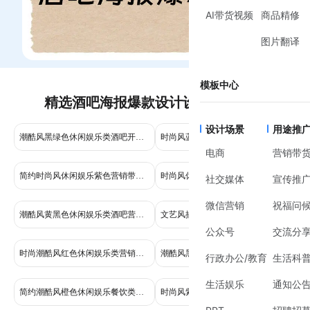
AI带货视频
商品精修
图片翻译
模板中心
精选酒吧海报爆款设计设计模板推荐
设计场景
用途推
潮酷风黑绿色休闲娱乐类酒吧开业营销手机全屏海报
时尚风蓝紫色休闲娱乐类酒吧营销套餐手机全屏海报
电商
营销带
简约时尚风休闲娱乐紫色营销带货酒吧营销手机全屏海报
时尚风休闲娱乐类蓝色海边露天酒吧营销活动手机全屏海报
社交媒体
宣传推
微信营销
祝福问
潮酷风黄黑色休闲娱乐类酒吧营销全屏手机海报
文艺风插画黄色灰色鲜花萌宠类花艺活动营销手机全屏海报
公众号
交流分
时尚潮酷风红色休闲娱乐类营销带货酒吧营销手机全屏海报
潮酷风黑色休闲娱乐餐饮类酒吧营销套餐手机全屏海报
行政办公/教育
生活科
生活娱乐
通知公
简约潮酷风橙色休闲娱乐餐饮类酒吧活动营销全屏手机海报
时尚风紫色休闲餐饮类酒吧水卡活动营销手机全屏海报