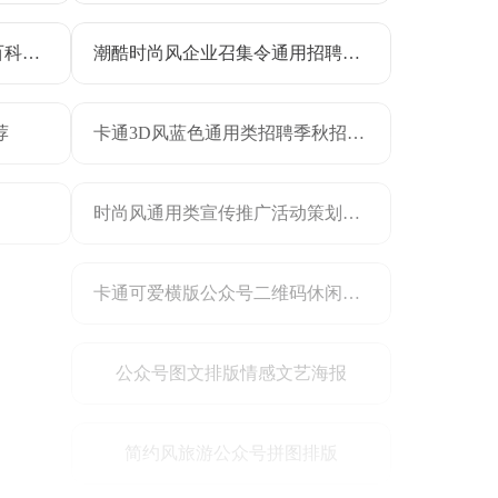
简约风灰色广告传媒类知识百科干货科普海报
潮酷时尚风企业召集令通用招聘公众号多画布长图
荐
卡通3D风蓝色通用类招聘季秋招校园招聘长图海报
时尚风通用类宣传推广活动策划公众号内页海报
卡通可爱横版公众号二维码休闲娱乐
公众号图文排版情感文艺海报
简约风旅游公众号拼图排版