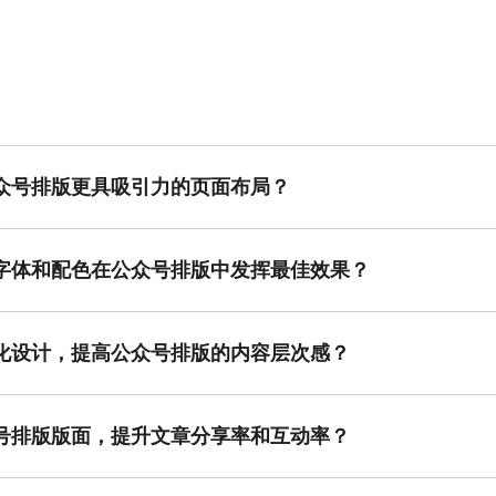
众号排版更具吸引力的页面布局？
引力的页面布局，可以通过视觉层次分明的设计实现。首先使用标题字体
感。另外内容分区可以运用色块区分不同模块以增强版面层次感，例如在
计室提供多样化排版模板和素材供参考，可以快速找到适合您的设计风格
字体和配色在公众号排版中发挥最佳效果？
字体时，推荐搭配简约清晰的字体，例如无衬线字体，用于标题或重点内
读。配色则可以依据品牌风格或公众号定位，选取1-2主色、1-2辅助
专业模板已预设字体和配色搭配，能直接快速应用，大大减小设计时间。
化设计，提高公众号排版的内容层次感？
号排版中可以通过划分明确的内容区块实现清晰的阅读逻辑。将文章分成
元素，例如渐变色块或细分线条。模块化的设计让读者清楚每页主题及内
晰、层次感强的模块化页面排版。
号排版版面，提升文章分享率和互动率？
重视觉设计和阅读流畅性。通过设置吸引眼球的封面图及标题区，让读者
的操作体验与色块区分层次，避免因为冗长内容导致阅读疲劳。同时尾部