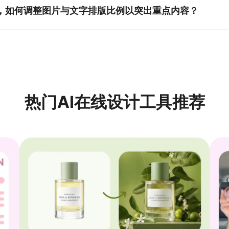
洁实用的版面设计支持，方便快速完成吸引力强的公众号排版。
，如何调整图片与文字排版比例以突出重点内容？
理调整图片与文字比例，建议使用“图占页三分之一以下+文字解释占多”
可居中完整放置文字周围平衡；如强调内容细节，则图文交替并结合文字
，无需手动校准比例。
热门AI在线设计工具推荐