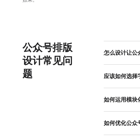
公众号排版
怎么设计让公
设计常见问
提高公众号排版吸
片和图表来提升观
题
柔和颜色。美图设
应该如何选择
选择公众号排版的
确保用户能轻松阅
乱。美图设计室内
如何运用模块
模块化设计在公众
景或材质作为区分
板，可轻松创建清
如何优化公众
优化排版版面需注
现，配合较为简洁