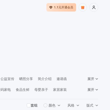
1.1元开通会员
公益宣传
晒照分享
简介介绍
邀请函
展开
馈
数码家电
食品生鲜
母婴亲子
家居家装
展开
告传媒
套组
颜色
风格
版式