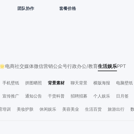
团队协作
套餐价格
🌟
电商
社交媒体
微信营销
公众号
行政办公/教育
生活娱乐
PPT
手机壁纸
拼图晒照
背景素材
聊天背景
横版海报
电脑壁纸
宣传推广
通知公告
干货科普
招聘招募
个人娱乐
日月签
关怀
社交互动
价目表
学习素材
资讯要闻
生日祝福
晒单反
育培训
美妆护肤
休闲娱乐
美容美业
生活百货
旅游出行
产物业
金融保险
IT互联网
生活服务
工业器械
政务媒体
广