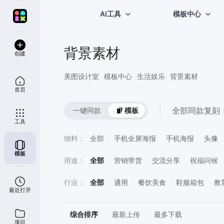
AI工具
模板中心
背景素材
创建
美图设计室
模板中心
生活娱乐
背景素材
首页
全部
同款复刻 
一键同款
模板
工具
物料
：
全部
手机全屏海报
手机海报
头像
模板
用途
：
全部
营销带货
交流分享
祝福问候
喜报表彰
直播宣传
计划总结
员工
行业
：
全部
通用
餐饮美食
鞋服箱包
教
最近打开
鲜花萌宠
运动健身
医疗保健
房地
综合排序
最新上传
最多下载
项目