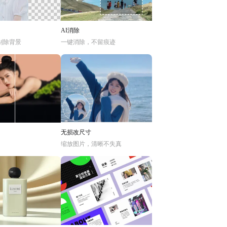
AI消除
别除背景
一键消除，不留痕迹
无损改尺寸
缩放图片，清晰不失真