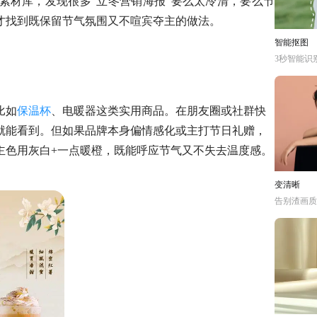
素材库，发现很多
“立冬营销海报”要么太冷清，要么节
才找到既保留节气氛围又不喧宾夺主的做法。
智能抠图
3秒智能识
比如
保温杯
、电暖器这类实用商品。在朋友圈或社群快
就能看到。但如果品牌本身偏情感化或主打节日礼赠，
主色用灰白
+一点暖橙，既能呼应节气又不失去温度感。
变清晰
告别渣画质