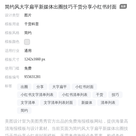
简约风大字扁平新媒体出圈技巧干货分享小红书封面
设计类型
图片
模板用途
干货科普
模板风格
简约
模板颜色
适用行业
通用
1242x1660 px
模板尺寸
使用门槛
免费
955631281
模板编号
标签
出圈
分享
大字扁平
小红书封面
小红书文字清单列表
小红书清单列表
干货
技巧
文字清单
文字清单列表封面
新媒体
清单列表
简约
美图设计室为美图秀秀官方出品的免费海报模板网站，提供海量高
清海报模板与设计素材。当前页面为
简约风大字扁平新媒体出圈技
巧干货分享小红书封面
模板，无需考虑海报必备要素、构成条件、