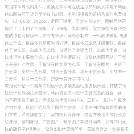
海报字体等限制条件，更换文字即可在线生成
简约风大字扁平新媒
体出圈技巧干货分享小红书封面
。本海报模板为
简约
风格的
免费
模
板，以
1660
x
1242
px，适用于
通用
、
干货科普
制作。同时网站还
提供了二十四节气海报、节日海报、电影海报、宣传海报等多种类
型的原创海报模板，均有专业设计师精心制作，一站解决模板
自媒
体是什么、
自媒体视频剪辑培训班、
自媒体怎么做才能赚钱、
自媒
体平台注册、
自媒体怎么做、
自媒体平台哪个好、
自媒体平台、
自
媒体运营主要做什么、
自媒体运营师证书、
自媒体家园网站、
干货
分享是什么意思、
干货分享的文案怎么写、
干货分享图片、
考研干
货分享、
房坑干货分享、
销售干货分享、
老马干货分享、
小红书干
货分享、
抖音干货分享、
护肤干货分享
等问题。
海报设计是一个聚焦商用设计的多场景自助服务设计器，打破了传
统设计软件的技术限制，将内容创意与设计工具完美的融合一体，
为不同场景下的设计需求提供优质的内容+、工具+、设计+的视觉
营销方案。根据不同场景不同尺寸需求，让用户利用简单易懂的使
用方式，通过修改文字、添加图片等操作，快捷方便地生成行政办
公海报、营销海报、广告图片、晒单图片等设计物料，拥有商用无
忧的版权字体&素材，让修图设计变得简单。美图秀秀是一款聚集多