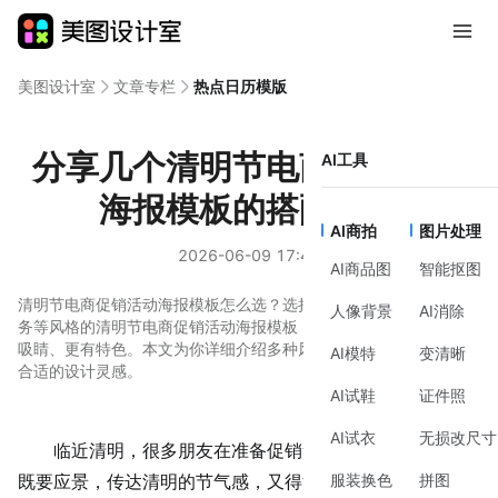
美图设计室
文章专栏
热点日历模版
分享几个清明节电商促销活动
AI工具
海报模板的搭配思路
AI商拍
图片处理
2026-06-09 17:48
AI商品图
智能抠图
清明节电商促销活动海报模板怎么选？选择简约、时尚、插画、商
人像背景
AI消除
务等风格的清明节电商促销活动海报模板，可以让你的活动海报更
吸睛、更有特色。本文为你详细介绍多种风格模板，帮你轻松找到
AI模特
变清晰
合适的设计灵感。
AI试鞋
证件照
AI试衣
无损改尺寸
临近清明，很多朋友在准备促销素材时有点犯难：页面
服装换色
拼图
既要应景，传达清明的节气感，又得清晰传递促销信息，避