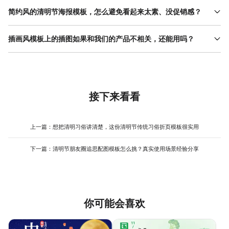
带有清明节气感的色彩（如竹青、艾绿）作为背景或点缀色，保持
简约风的清明节海报模板，怎么避免看起来太素、没促销感？
家居产品本身的现代设计感为主体。重点在于借助色调烘托季节氛
可以通过色彩和数字制造焦点。在主色调上选用一种清雅的春季色
围，而非强行添加古典元素。
系（如淡草绿或鹅黄），然后将核心促销信息（如“5折”、“限时1
插画风模板上的插图如果和我们的产品不相关，还能用吗？
天”）用对比强烈的醒目颜色（如深绿或暗红）突出，并放大字号。
可以，但需要处理。如果插画是氛围型的背景（如远山、细雨），
留白越多，核心信息就越突出，促销感反而更强。
通常问题不大。如果插画中有具体物体（如茶具、风筝），而与你
产品无关，最稳妥的办法是利用模板编辑工具，将这个局部元素替
换成与你产品相关的简单图标或图形，保持画风统一即可。
接下来看看
上一篇：
想把清明习俗讲清楚，这份清明节传统习俗折页模板很实用
下一篇：
清明节朋友圈追思配图模板怎么挑？真实使用场景经验分享
你可能会喜欢