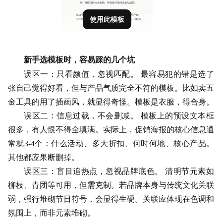
使用此模板
新手选模板时，容易踩的几个坑
误区一：只看颜值，忽视匹配。
最容易犯的错是选了
张自己觉得好看，但与产品气质完全不符的模板。比如卖五
金工具的用了插画风，就显得奇怪。模板是衣服，得合身。
误区二：信息过载，不会删减。
模板上的预设文本框
很多，有人恨不得全填满。实际上，促销海报的核心信息通
常就
3-4个：什么活动、多大折扣、何时何地、核心产品。
其他都应果断删掉。
误区三：盲目追热点，忽视品牌底色。
清明节元素如
柳枝、青团等可用，但需克制。若品牌本身与
传统文化
关联
弱，强行堆砌节日符号，会显得生硬。关联应体现在色调和
氛围上，而非元素堆砌。