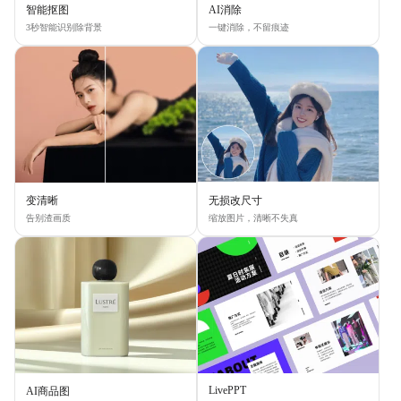
智能抠图
AI消除
3秒智能识别除背景
一键消除，不留痕迹
变清晰
无损改尺寸
告别渣画质
缩放图片，清晰不失真
LivePPT
AI商品图