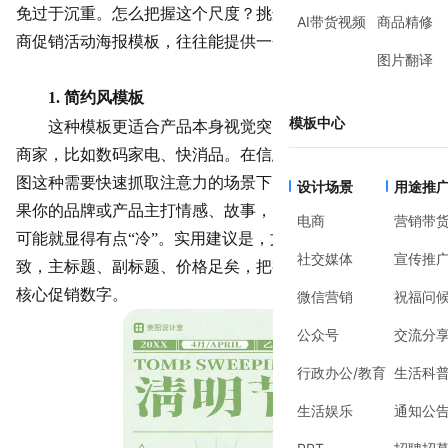
免过于沉重。怎么把握这个尺度？挑选一张合适的
清明节
电
AI带货视频
商品精修
商
促销活动海报
模板，往往能提供一个清晰的起点。
图片翻译
1. 简约风模板
模板中心
这种模板更适合产品本身视觉突出、或促销信息复杂的
商家，比如数码家电、快消品。在信息流广告或
店铺首页
头
图这种需要快速抓取注意力的场景下，它的效果最好。但如
设计场景
用途推
果你的品牌或产品主打情感、故事，需要营造浓厚氛围，它
电商
营销带
可能就显得有点
“冷”。实用建议是，文字一定要精简到极
社交媒体
宣传推
致，主标题、副标题、价格足矣，把视觉重心留给产品图或
核心促销数字。
微信营销
祝福问
公众号
交流分
行政办公/教育
生活科
生活娱乐
通知公