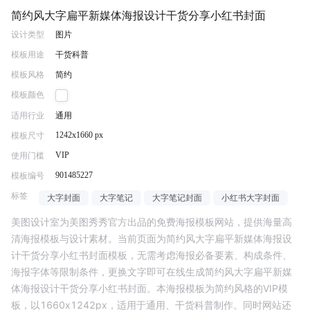
简约风大字扁平新媒体海报设计干货分享小红书封面
设计类型
图片
模板用途
干货科普
模板风格
简约
模板颜色
适用行业
通用
1242x1660 px
模板尺寸
VIP
使用门槛
901485227
模板编号
标签
大字封面
大字笔记
大字笔记封面
小红书大字封面
美图设计室为美图秀秀官方出品的免费海报模板网站，提供海量高
清海报模板与设计素材。当前页面为
简约风大字扁平新媒体海报设
计干货分享小红书封面
模板，无需考虑海报必备要素、构成条件、
海报字体等限制条件，更换文字即可在线生成
简约风大字扁平新媒
体海报设计干货分享小红书封面
。本海报模板为
简约
风格的
VIP
模
板，以
1660
x
1242
px，适用于
通用
、
干货科普
制作。同时网站还