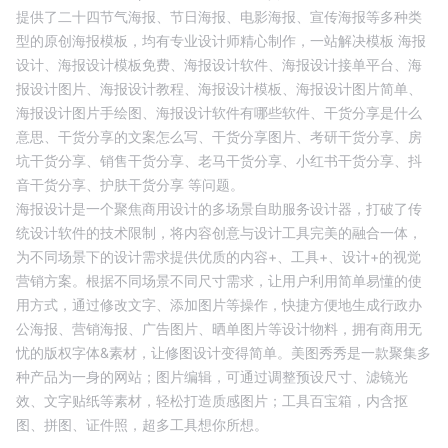
提供了二十四节气海报、节日海报、电影海报、宣传海报等多种类
型的原创海报模板，均有专业设计师精心制作，一站解决模板
海报
设计、
海报设计模板免费、
海报设计软件、
海报设计接单平台、
海
报设计图片、
海报设计教程、
海报设计模板、
海报设计图片简单、
海报设计图片手绘图、
海报设计软件有哪些软件、
干货分享是什么
意思、
干货分享的文案怎么写、
干货分享图片、
考研干货分享、
房
坑干货分享、
销售干货分享、
老马干货分享、
小红书干货分享、
抖
音干货分享、
护肤干货分享
等问题。
海报设计是一个聚焦商用设计的多场景自助服务设计器，打破了传
统设计软件的技术限制，将内容创意与设计工具完美的融合一体，
为不同场景下的设计需求提供优质的内容+、工具+、设计+的视觉
营销方案。根据不同场景不同尺寸需求，让用户利用简单易懂的使
用方式，通过修改文字、添加图片等操作，快捷方便地生成行政办
公海报、营销海报、广告图片、晒单图片等设计物料，拥有商用无
忧的版权字体&素材，让修图设计变得简单。美图秀秀是一款聚集多
种产品为一身的网站；图片编辑，可通过调整预设尺寸、滤镜光
效、文字贴纸等素材，轻松打造质感图片；工具百宝箱，内含抠
图、拼图、证件照，超多工具想你所想。