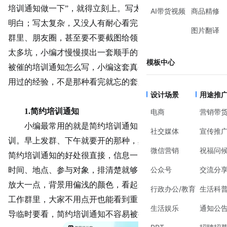
培训通知做一下”，就得立刻上。写太简单吧，怕大家看不
AI带货视频
商品精修
明白；写太复杂，又没人有耐心看完。更别提还要考虑发在
图片翻译
群里、朋友圈，甚至要不要截图给领导过目。也正因为踩过
太多坑，小编才慢慢摸出一套顺手的方法。这篇《
开会
前总
模板中心
被催的培训通知怎么写，小编这套真省事》，说的全是实际
用过的经验，不是那种看完就忘的套路。
设计场景
用途推
1.
简约培训通知
电商
营销带
小编最常用的就是简约培训通知，尤其是公司内部培
社交媒体
宣传推
训。早上发群、下午就要开的那种，真的没时间折腾花样。
微信营销
祝福问
简约培训通知的好处很直接，信息一眼能扫完。培训主题、
公众号
交流分
时间、地点、参与对象，排清楚就够了。小编一般会把标题
放大一点，背景用偏浅的颜色，看起来干净，不刺眼。发在
行政办公/教育
生活科
工作群里，大家不用点开也能看到重点。还有一种情况是领
生活娱乐
通知公
导临时要看，简约培训通知不容易被挑毛病，看着就稳妥。