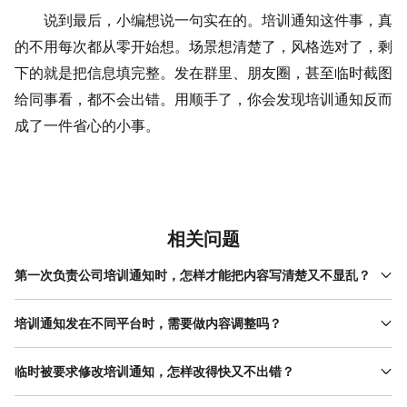
说到最后，小编想说一句实在的。培训通知这件事，真
的不用每次都从零开始想。场景想清楚了，风格选对了，剩
下的就是把信息填完整。发在群里、朋友圈，甚至临时截图
给同事看，都不会出错。用顺手了，你会发现培训通知反而
成了一件省心的小事。
相关问题
第一次负责公司培训通知时，怎样才能把内容写清楚又不显乱？
小编的做法是先在纸上列清单，把培训主题、时间、地点、参与人
群四项写出来，再按重要程度排序。制作培训通知时，标题只放培
培训通知发在不同平台时，需要做内容调整吗？
训主题，正文第一行写时间和地点，后面再补充注意事项。这样层
需要。小编一般会准备一个基础版培训通知，然后根据平台微调。
次很清楚，不容易乱。完成后先发给一位同事看一眼，确认信息无
发工作群时，文字可以稍微多一点；发朋友圈时，重点信息放前
临时被要求修改培训通知，怎样改得快又不出错？
误再正式发布。
面，避免长段落；如果要单独发给领导，就选简约或商务风的培训
小编的经验是只改必要信息，比如时间、地点或参与对象，其余结
通知，看起来更稳妥。内容不变，呈现方式调整一下就好。