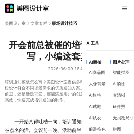
美图设计室
文章专栏
职场设计技巧
开会前总被催的培训通知怎么
AI工具
写，小编这套真省事
AI商拍
图片处理
2026-06-09 18:03
AI商品图
智能抠图
培训通知模板怎么写？美图设计室提供多种风格模板，帮助用户轻
人像背景
AI消除
松设计符合不同场景需求的优质通知方案。无论是商务简约、科技
前卫，还是活泼可爱，都能满足用户的创意需求，让设计变得简单
AI模特
变清晰
高效，快速完成培训通知的制作。
AI试鞋
证件照
AI试衣
无损改尺寸
一开始真得吐槽一句，培训通知这种东西，永远是临时
服装换色
拼图
被点名的活。会议前一晚、活动前半天，群里一句
“顺便把