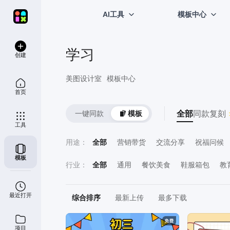
AI工具
模板中心
学习
创建
美图设计室
模板中心
首页
全部
同款复刻 
一键同款
模板
工具
用途
：
全部
营销带货
交流分享
祝福问候
模板
喜报表彰
直播宣传
计划总结
员工
行业
：
全部
通用
餐饮美食
鞋服箱包
教
鲜花萌宠
运动健身
医疗保健
房地
最近打开
综合排序
最新上传
最多下载
项目