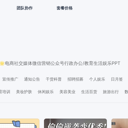
团队协作
套餐价格
🌟
电商
社交媒体
微信营销
公众号
行政办公/教育
生活娱乐
PPT
宣传推广
通知公告
干货科普
招聘招募
个人娱乐
日月签
关怀
社交互动
价目表
学习素材
资讯要闻
生日祝福
晒单反
育培训
美妆护肤
休闲娱乐
美容美业
生活百货
旅游出行
产物业
金融保险
IT互联网
生活服务
工业器械
政务媒体
广