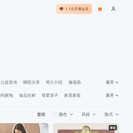
1.1元开通会员
公益宣传
晒照分享
简介介绍
邀请函
展开
馈
数码家电
食品生鲜
母婴亲子
家居家装
展开
告传媒
套组
颜色
风格
版式