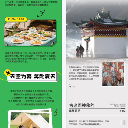
排序
综合排序
最新上传
最多下载
场景
全部
电商
社交媒体
微信营销
公众号
行政办公/教育
生活娱乐
PPT
物料
全部
公众号首图
公众号次图
文章标题
内页海报
公众号二维码
作者名片
图文模板
拼图模板
超链接配图
用途
重置
确认
全部
营销带货
交流分享