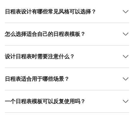
日程表设计有哪些常见风格可以选择？
常见的日程表设计风格包括简约风、时尚风、插画风、可爱
风和商务风等。不同风格适合不同人群和使用场景，比如商
务风适合职场人士，而可爱风则适合学生和年轻人。
怎么选择适合自己的日程表模板？
选择模板时可以根据用途来决定，比如需要记录工作安排就
选商务风，需要日常打卡或生活安排可选插画风或可爱风。
同时考虑自己的审美偏好，找到最能激励自己坚持使用的模
设计日程表时需要注意什么？
板。
设计日程表时应注重结构清晰、时间区块合理分布，以及排
版的易读性。避免过多装饰干扰视觉，确保每个任务或事项
都能一目了然，提升使用效率。
日程表适合用于哪些场景？
日程表适用于个人时间管理、学生课表安排、健身或饮食打
卡、团队会议安排、项目计划等多种场景，既适合纸质打
印，也可以用于数字化日常使用。
一个日程表模板可以反复使用吗？
当然可以。大多数日程表模板可以重复使用，用户只需根据
实际日期和任务内容进行填写和更新，既环保又方便，适合
长期使用。