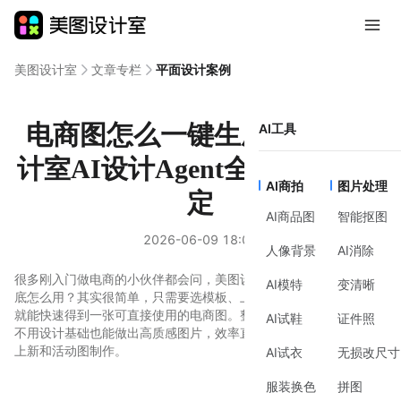
美图设计室
文章专栏
平面设计案例
电商图怎么一键生成？美图设
AI工具
计室AI设计Agent全流程教你搞
AI商拍
图片处理
定
AI商品图
智能抠图
2026-06-09 18:05
人像背景
AI消除
很多刚入门做电商的小伙伴都会问，美图设计室AI设计Agent生图到
AI模特
变清晰
底怎么用？其实很简单，只需要选模板、上传图片，再点击生成，
就能快速得到一张可直接使用的电商图。整个过程几分钟内完成，
AI试鞋
证件照
不用设计基础也能做出高质感图片，效率直接拉满，特别适合日常
上新和活动图制作。
AI试衣
无损改尺寸
服装换色
拼图