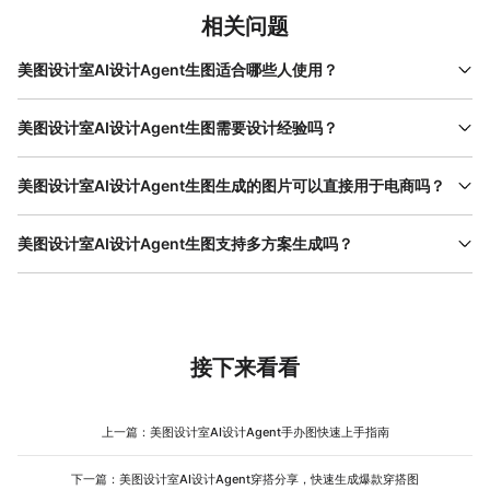
相关问题
美图设计室AI设计Agent生图适合哪些人使用？
美图设计室AI设计Agent生图适合电商运营、新手卖家、 自媒体 创
作者以及需要高频出图的用户使用。该 工具 通过模板和自动化生
美图设计室AI设计Agent生图需要设计经验吗？
成，降低设计门槛，使没有设计基础的用户也能快速完成图片制
不需要设计经验。美图设计室AI设计Agent生图通过模板预设和AI自
作，同时满足多场景应用需求。
动生成完成构图与配色，用户只需上传素材并选择模板即可生成图
美图设计室AI设计Agent生图生成的图片可以直接用于电商吗？
片。系统已经内置常用设计逻辑，新手也能快速上手并输出稳定效
可以直接使用。生成的图片已经完成基础设计处理，包括背景、构
果。
图和视觉优化，适用于电商主图、详情页及推广图使用。导出后无
美图设计室AI设计Agent生图支持多方案生成吗？
需额外修改，能够直接上传到各类电商平台。
支持多方案生成。用户在生成过程中可以获得多个不同风格的设计
结果，便于进行对比选择。通过多版本测试，可以筛选出更适合目
标用户的视觉方案，从而提升点击率与转化效果。
接下来看看
上一篇：
美图设计室AI设计Agent手办图快速上手指南
下一篇：
美图设计室AI设计Agent穿搭分享，快速生成爆款穿搭图