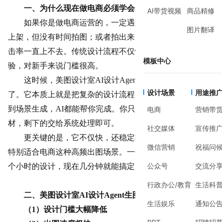
一、
为什么现在做电商必须学会
AI生图
AI带货视频
商品精修
如果你是做电商运营的，一定遇到过这种情况：新品要
图片翻译
上架，但没有时间拍图；或者拍出来的图片不够吸引人，点
击率一直上不去。传统设计流程不仅慢，还特别依赖设计经
模板中心
验，对新手来说门槛很高。
这时候，美图设计室AI设计Agent生图就显得非常实用
设计场景
用途推
了。它本质上就是把复杂的设计流程自动化，从构图、配色
到场景生成，AI都能帮你完成。你只需要提供一个基础素
电商
营销带
材，剩下的交给系统处理即可。
社交媒体
宣传推
更关键的是，它不仅快，还稳定输出高质量视觉效果，
微信营销
祝福问
特别适合电商这种高频出图场景。一句话总结：原本要花几
公众号
交流分
个小时的设计，现在几分钟就能搞定。
行政办公/教育
生活科
二
、美图设计室
AI设计Agent生图的核心价值
生活娱乐
通知公
（
1）设计门槛大幅降低