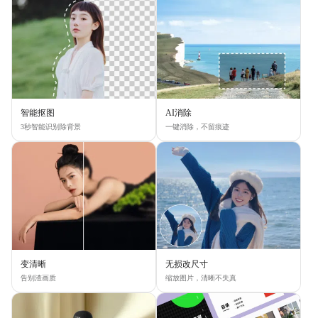
智能抠图
AI消除
3秒智能识别除背景
一键消除，不留痕迹
变清晰
无损改尺寸
告别渣画质
缩放图片，清晰不失真