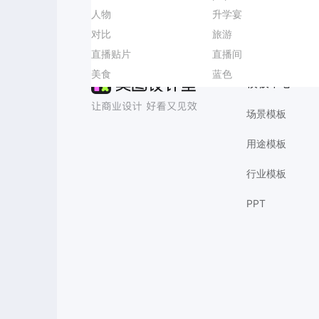
图书馆
人物
晚安海报
世界湿地日
时尚风粉色营销带货七夕情人节通用类直播间贴片
图标
升学宴
电商详情页设计
冬至问候
带货
对比
饭店海报爆款设计
古典舞培训海报
3D蓝色通用类招聘季企业宣讲会招聘会手机全屏海报
思维导图
旅游
立秋上传版
处暑主题海报
台球活动海报
变清晰
商品精修
文生图
直播贴片
生鲜价格
社团竞选
实景风黄棕色秋季限时服装折扣营销带货手机全屏海报
朋友圈背景图
直播间
产品优势
Agent衣服礼盒
科技风
美食
小红书首页
述职通知设计
3D紫色七夕情人节美妆护肤营销带货手机全屏海报
端午节放假通知
蓝色
业绩PK榜
托管班招生
模板中心
场景模板
用途模板
行业模板
PPT