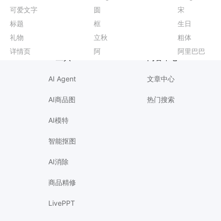
简约时尚风红色通用类开业宣传邀请函手机全屏海报
垃圾分类
可爱文字
高考倒计时
剧本杀活动海报
简约手绘风红黄色通用类开业宣传邀请函手机全屏海报
头图
圆
足疗海报爆款设计
教育培训试课
时尚风蓝色通用类营销带货秋季门店开业手机海报
宝贝主图
宋
职场领航培训
新手爸妈小红
扩图
标题
新品预售海报
志愿者招募
插画风蓝色通用类开学季祝福问候手机全屏海报
抠图
框
过年放假通知
枫叶素材
实景风灰色通用类疗愈按摩宣传营销手机全屏海报
招聘主播
生日
彩妆测评小红
优秀员工海报
商务风蓝色通用类简介介绍人物介绍手机全屏海报
电商
礼物
台风预警
幼小衔接营销
卡通3D风蓝色开学季班会家长会欢迎新同学横版投屏海报
白底图
立秋
健身会所海报爆款设计
父亲节感人语录
简约时尚风蓝色营销带货秋季通用类新品上市手机海报
百货
粗体
抖音直播背景
转正通知模板
实景风橙黄色通用类中秋节礼盒营销带货手机全屏海报
简约风
详情页
岗前培训海报
父亲节朋友圈配图
简约拼贴风橙黄色中秋节通用类充值福利营销手机海报
风扇
阿
KTV活动海报
劳动节营销
简约风橙黄色营销带货秋季通用类新品上市手机海报
食品主图
阿里巴巴
春季穿搭海报
主视觉banner
AI工具
内容中心
AI Agent
文章中心
AI商品图
热门搜索
AI模特
智能抠图
AI消除
商品精修
LivePPT