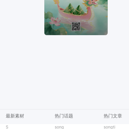
最新素材
热门话题
热门文章
卡通风蓝色开学季班会家长会欢迎新同学横版投屏海报
分类
S
台历
小红书博主背景
AI消除
简约时尚风黄色通用类通知公告手机全屏海报
台风
song
酒店宣传
家电活动海报
无损改尺寸
简约时尚风蓝绿色通用类恢复营业通知公告手机全屏海报
吹风机
songti
直播间物料贴
一键搞定电商
图片翻译