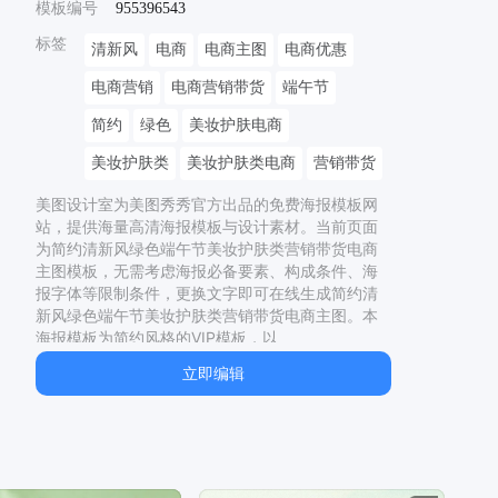
模板编号
955396543
标签
清新风
电商
电商主图
电商优惠
电商营销
电商营销带货
端午节
简约
绿色
美妆护肤电商
美妆护肤类
美妆护肤类电商
营销带货
美图设计室为美图秀秀官方出品的免费海报模板网
站，提供海量高清海报模板与设计素材。当前页面
为
简约清新风绿色端午节美妆护肤类营销带货电商
主图
模板，无需考虑海报必备要素、构成条件、海
报字体等限制条件，更换文字即可在线生成
简约清
新风绿色端午节美妆护肤类营销带货电商主图
。本
海报模板为
简约
风格的
VIP
模板，以
1440
x
1440
px，适用于
美妆护肤
、
营销带货
制
立即编辑
作。同时网站还提供了二十四节气海报、节日海
报、电影海报、宣传海报等多种类型的原创海报模
板，均有专业设计师精心制作，一站解决模板
美妆
护肤、
美妆护肤店铺名字大全、
美妆护肤品牌排行
榜、
美妆护肤好物、
美妆护肤 有何测评推荐没护肤
呦呵测评推荐、
美妆护肤产品、
美妆护肤图片、
美