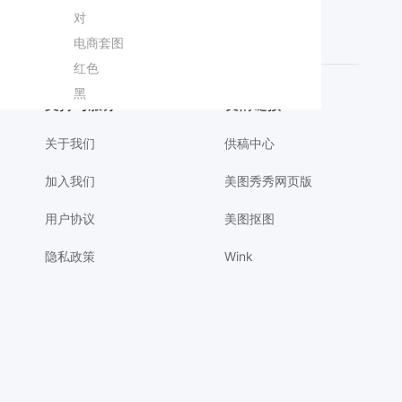
书
3D风黄绿色招聘季秋招校招社招招聘手机全屏海报
宽带
对
春节放假通知
唯美文案小红书
商务风橙色通用类简介介绍人物介绍手机全屏海报
书
简约时尚风黄绿色通用类营销带货疗愈按摩宣传营销手机全屏海报
拼多多主图
电商套图
电商
情绪管理小红书
商务风橙色通用类年终总结公司企业工作汇报PPT
实景风橙黄色秋季旅游出行营销推广长图海报
直播背景图
红色
巡演战报
中元节配图
商务风黄色通用类通知公告会议通知邀请函长图海报
爆款设计
卡通插画风通用类开学季班会家长会欢迎新同学横版投屏海报
首图
黑
小雪促销图
高考聊天背景
时尚风蓝色绿色鲜花萌宠类花艺活动营销手机全屏海报
支持与服务
友情链接
关于我们
供稿中心
加入我们
美图秀秀网页版
用户协议
美图抠图
隐私政策
Wink