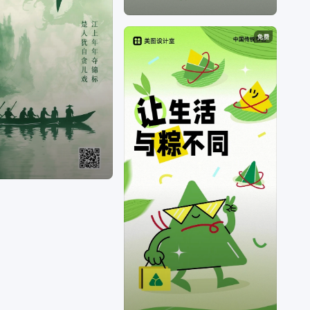
版权字体&素材，让修图设计变得简单。美图秀秀是
一款聚集多种产品为一身的网站；图片编辑，可通
过调整预设尺寸、滤镜光效、文字贴纸等素材，轻
松打造质感图片；工具百宝箱，内含抠图、拼图、
证件照，超多工具想你所想。