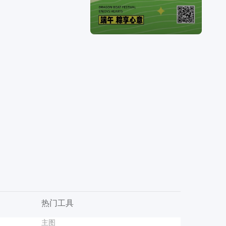
热门工具
片
项
喜庆风红色通用类通知公告婚礼邀请函手机全屏海报
商品图
主图
公寓酒店海报爆款设计
校园演讲比赛海报
LivePPT
卡通风黄色通用类开学季自我介绍手机全屏海报