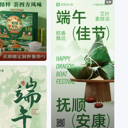
妆护肤顺序、
美妆护肤好物推荐、
美妆护肤品正
品、
美妆护肤营销策略、
美妆护肤营销方案、
美妆
护肤营销策划方案、
美妆 营销、
美妆护肤行业有哪
些销售渠道、
美妆营销案例、
美妆行业营销、
美妆
营销方案案例范文、
美妆营销策划方案、
电商营销
的策略与方法、
电商营销是什么意思、
电商营销策
略、
电商营销中心项目电商客户揽投部、
电商营销
日历、
电商营销工具、
电商营销是干嘛的、
电商营
销中、
电商营销模式、
电商营销词、
电商营销带货
怎么做、
电商营销带货案例分析、
电商带货营销策
略、
电商 带货、
电商带货策划方案、
电商带货百度
百科、
电商带货挣钱吗、
电商带货好处、
电商带货
是什么意思、
电商带货的套路
等问题。
海报设计是一个聚焦商用设计的多场景自助服务设
计器，打破了传统设计软件的技术限制，将内容创
意与设计工具完美的融合一体，为不同场景下的设
计需求提供优质的内容+、工具+、设计+的视觉营
销方案。根据不同场景不同尺寸需求，让用户利用
简单易懂的使用方式，通过修改文字、添加图片等
操作，快捷方便地生成行政办公海报、营销海报、
广告图片、晒单图片等设计物料，拥有商用无忧的