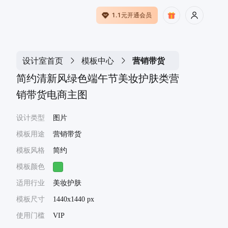
1.1元开通会员
设计室首页
模板中心
营销带货
简约清新风绿色端午节美妆护肤类营
销带货电商主图
设计类型
图片
模板用途
营销带货
模板风格
简约
模板颜色
适用行业
美妆护肤
模板尺寸
1440x1440 px
使用门槛
VIP