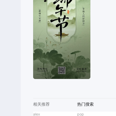
相关推荐
热门搜索
主图海报
alex
潮玩海报爆款设计
国庆节商家宣传
AI商品图
卡通3D风紫色通用类计划总结开学季班会PPT
主题教育
pop
下午茶海报爆款设计
618拼图
智能抠图