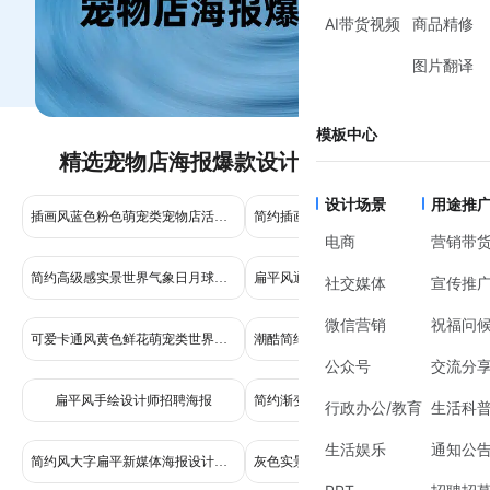
AI带货视频
商品精修
图片翻译
模板中心
精选宠物店海报爆款设计设计模板推荐
设计场景
用途推
插画风蓝色粉色萌宠类宠物店活动营销手机全屏海报
简约插画风灰色狗狗元素鲜花萌宠类招聘海报
电商
营销带
简约高级感实景世界气象日月球宇航员海报设计比赛征稿手机海报
扁平风通用类橙色招聘招募类设计岗位手机全屏海报
社交媒体
宣传推
微信营销
祝福问
可爱卡通风黄色鲜花萌宠类世界动物日宣传营销手机全屏海报
潮酷简约风大字扁平新媒体海报设计干货分享小红书封面
公众号
交流分
扁平风手绘设计师招聘海报
简约渐变海报设计宣传推广公众号二维码
行政办公/教育
生活科
生活娱乐
通知公
简约风大字扁平新媒体海报设计干货分享小红书封面
灰色实景风家居家装全屋定制营销全屏手机海报