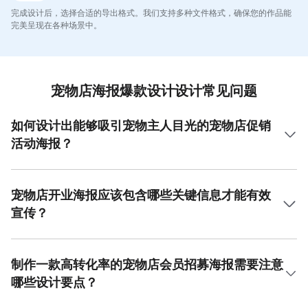
完成设计后，选择合适的导出格式。我们支持多种文件格式，确保您的作品能
完美呈现在各种场景中。
宠物店海报爆款设计设计常见问题
如何设计出能够吸引宠物主人目光的宠物店促销
活动海报？
设计吸引宠物主人目光的宠物店促销活动海报，关键在于视
觉冲击力与情感共鸣。首先，选择高清可爱的宠物图片作为
视觉中心，例如憨态可掬的猫咪或狗狗，能迅速引发目标受
宠物店开业海报应该包含哪些关键信息才能有效
众的喜爱。其次，文案需突出重点，如“限时特惠”、“会员尊
宣传？
享”等促销信息，字体要醒目且具有设计感。色彩上建议使用
明亮温暖的色调，如橙色、粉色，营造欢快氛围。布局应简
宠物店开业海报是吸引首批顾客的关键，必须包含几个核心
洁明了，引导顾客视线自然流向核心信息。要实现宠物店海
信息。首要信息是新店开业的明确宣告，如“盛大开业”或“新
报爆款设计，必须将萌宠形象与极具吸引力的优惠信息紧密
店试营业”，并附上具体日期。其次，店铺名称、详细地址和
制作一款高转化率的宠物店会员招募海报需要注意
结合，并通过清晰的视觉动线传达给观众。美图设计室提供
联系电话是必不可少的实用信息。为增加吸引力，可以突出
哪些设计要点？
了海量的高质量宠物素材与设计模板，操作十分便捷，能助
开业期间的专属优惠活动，例如“进店有礼”或“首单折扣”。在
您快速完成专业级海报创作。
设计上，融入店铺的Logo或品牌色系有助于建立品牌识别
制作高转化率的宠物店会员招募海报，需精准把握宠物主人