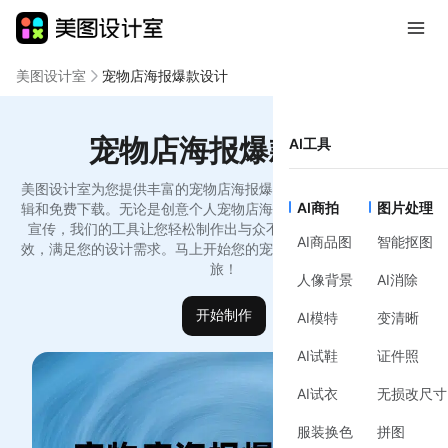
美图设计室
宠物店海报爆款设计
宠物店海报爆款设计
AI工具
美图设计室为您提供丰富的宠物店海报爆款设计模板，支持在线编
AI商拍
图片处理
辑和免费下载。无论是创意个人宠物店海报爆款设计模版还是品牌
宣传，我们的工具让您轻松制作出与众不同的设计作品，简洁高
AI商品图
智能抠图
效，满足您的设计需求。马上开始您的宠物店海报爆款设计创作之
旅！
人像背景
AI消除
开始制作
AI模特
变清晰
AI试鞋
证件照
AI试衣
无损改尺寸
服装换色
拼图