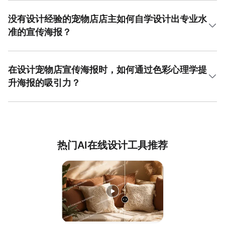
度。成功的宠物店海报爆款设计往往将这些实用信息与精美
的消费心理。设计核心应围绕“会员专属价值”展开，例如突出
的宠物视觉元素巧妙融合，既传递了信息又不失美感，从而
“尊享会员价”、“积分兑换好礼”或“定期美容折扣”等具体权
没有设计经验的宠物店店主如何自学设计出专业水
在社区或社交媒体上形成有效传播。
益。视觉上，使用亲和力强的宠物家庭场景图，如主人与宠
准的宣传海报？
物互动，比单纯宠物照片更能引发情感共鸣和身份认同。色
彩和字体需符合品牌调性，营造专业、可信赖的感觉。文案
没有设计经验的宠物店店主无需担忧，通过系统学习和利用
应直接点明成为会员的好处，使用行动号召性用语如“立即加
高效工具即可掌握海报设计技能。首先，建议学习基础的平
入，尊享特权”。这正是宠物店海报爆款设计的精髓——通过
面设计原则，包括色彩搭配、字体选择和版面构图，这些知
在设计宠物店宣传海报时，如何通过色彩心理学提
视觉与文案的合力，清晰传达会员价值，激发顾客的加入意
识在线有大量免费教程。其次，实践是关键，可以从模仿优
升海报的吸引力？
愿。利用美图设计室丰富的模板资源，您可以轻松找到适合
秀的商业海报开始，分析其成功之处。专注于宠物店海报爆
的框架并进行个性化调整，快速产出优质设计。
款设计时，要特别注意目标受众的偏好，例如萌宠表情的特
色彩心理学在宠物店宣传海报设计中扮演着至关重要的角
写、温馨的养宠场景往往更受欢迎。操作上，优先选择内置
色。不同的色彩能引发不同的情感反应，例如，橙色和黄色
了海量宠物相关素材和模板的专业设计平台，这能极大降低
通常传递温暖、快乐和活力的感觉，非常适合用于促销活动
设计门槛。您只需替换模板中的图片和文字，调整颜色以匹
海报，能刺激消费者的购买欲；蓝色和绿色则给人以宁静、
配店铺风格，就能快速生成一系列风格统一、效果专业的宣
可靠和健康的印象，适用于宠物美容、医疗健康服务的宣
传物料。
热门AI在线设计工具推荐
传。粉色和紫色常与可爱、温馨关联，能有效吸引女性宠物
主人。在实践宠物店海报爆款设计时，应确立一个主色调，
并搭配1-2种辅助色，确保整体和谐且重点突出。主色调应占
据约60%的面积，用于背景或主要图形；辅助色占30%，用
于强调关键信息；点缀色占10%，用于吸引视线至行动按
钮。通过科学运用色彩，可以显著提升海报的情感传达效率
和视觉吸引力。