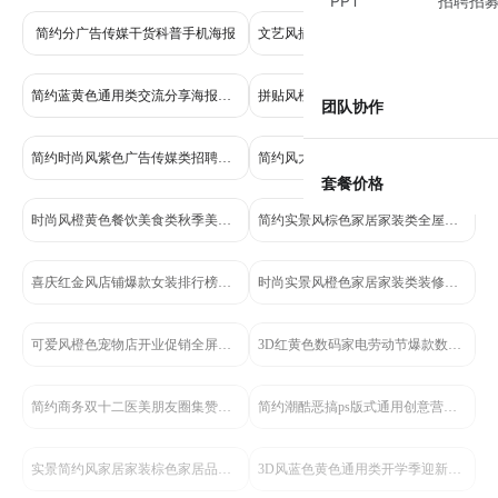
PPT
招聘招
简约分广告传媒干货科普手机海报
文艺风插画黄色灰色鲜花萌宠类花艺活动营销手机全屏海报
简约蓝黄色通用类交流分享海报设计需求互动帖小红书大字封面
拼贴风橙色教育培训类知识学习讲座通知宣传全屏手机海报
团队协作
简约时尚风紫色广告传媒类招聘招募类设计岗位手机全屏海报
简约风大字扁平新媒体海报设计干货分享小红书封面
套餐价格
时尚风橙黄色餐饮美食类秋季美食市集活动营销手机海报
简约实景风棕色家居家装类全屋定制营销全屏手机海报
喜庆红金风店铺爆款女装排行榜营销海报
时尚实景风橙色家居家装类装修公司服务营销手机全屏海报
可爱风橙色宠物店开业促销全屏手机海报
3D红黄色数码家电劳动节爆款数码好物放肆购电商竖版海报
简约商务双十二医美朋友圈集赞活动长图海报
简约潮酷恶搞ps版式通用创意营销手机海报
实景简约风家居家装棕色家居品牌宣传推广公众号内页海报
3D风蓝色黄色通用类开学季迎新活动通知手机全屏海报