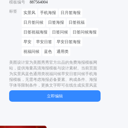
模板编号
887564004
标签
实景风
手机海报
日月签海报
日月签问候
日签海报
日签祝福
日签祝福海报
日签问候
日签问候海报
早安
早安日签
早安日签海报
祝福问候
蓝色
通用类
美图设计室为美图秀秀官方出品的免费海报模板网
站，提供海量高清海报模板与设计素材。当前页面
为
实景风蓝色通用类祝福问候早安日签问候手机海
报
模板，无需考虑海报必备要素、构成条件、海报
字体等限制条件，更换文字即可在线生成
实景风蓝
色通用类祝福问候早安日签问候手机海报
。本海报
立即编辑
模板为
实景
风格的
VIP
模板，以
2208
x
1242
px，适
用于
通用
、
祝福问候
制作。同时网站还提供了二十
四节气海报、节日海报、电影海报、宣传海报等多
种类型的原创海报模板，均有专业设计师精心制
作，一站解决模板
早安日签、
早安日签简报、
早安
日签图片、
早安日签简报在哪里看、
早安日签精美