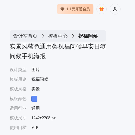
1.1元开通会员
设计室首页
模板中心
祝福问候
实景风蓝色通用类祝福问候早安日签
问候手机海报
设计类型
图片
模板用途
祝福问候
模板风格
实景
模板颜色
适用行业
通用
模板尺寸
1242x2208 px
使用门槛
VIP