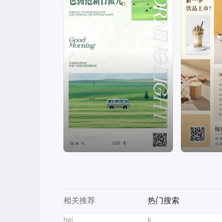
相关推荐
热门搜索
世界读书日
hei
篮球培训海报
龙抬头
智能抠图
实景风灰色通用类疗愈按摩宣传营销手机全屏海报
主图海报
k
英语培训
订婚邀请函
商品精修