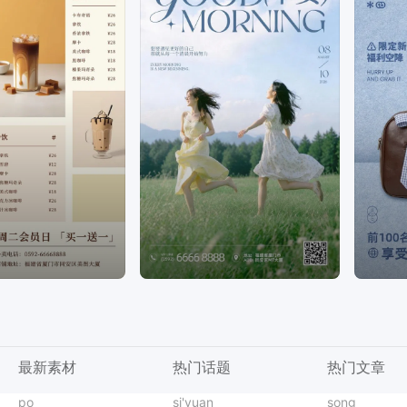
最新素材
热门话题
热门文章
插画风粉色七夕情人节通用类活动通知手机全屏海报
二维码海报
po
牛郎织女图片
房产知识海报
无损改尺寸
商务风橙色通用类年终总结公司企业工作汇报PPT
分类
si'yuan
美业价格表
处暑朋友圈背景
AI消除
商务风黑棕色通用类开业宣传邀请函手机全屏海报
台风
song
购物清单
健身优惠海报
变清晰