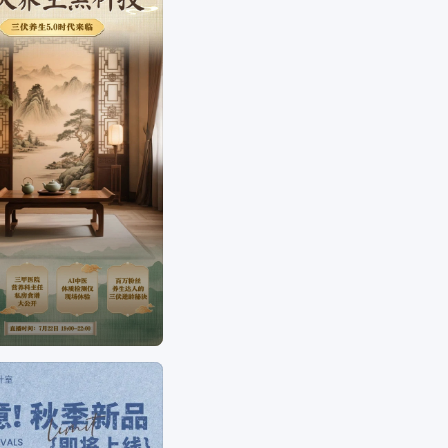
版权字体&素材，让修图设计变得简单。美图秀秀是
一款聚集多种产品为一身的网站；图片编辑，可通
过调整预设尺寸、滤镜光效、文字贴纸等素材，轻
松打造质感图片；工具百宝箱，内含抠图、拼图、
证件照，超多工具想你所想。