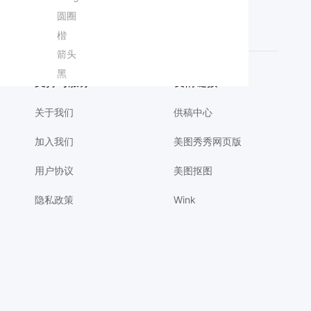
日程
圆圈
个人名片
咖啡日
时尚风黄色通用类珠宝首饰营销带货手机全屏海报
简约时尚风黄绿色通用类营销带货疗愈按摩宣传营销手机全屏海报
生日蛋糕
楷
产品优势
世界地球日宣传
简约时尚风橙黄色秋季会员充值限时福利活动营销手机海报
片
简约手绘风红黄色通用类开业宣传邀请函手机全屏海报
签名
箭头
微信公众号首图
国际禁毒日配图
时尚风蓝色绿色鲜花萌宠类花艺活动营销手机全屏海报
插画风蓝粉色七夕情人节通用类邀请函手机全屏海报
风扇
黑
旅游直播
消杀通知模板
卡通3D风紫色通用类计划总结开学季班会PPT
支持与服务
友情链接
关于我们
供稿中心
加入我们
美图秀秀网页版
用户协议
美图抠图
隐私政策
Wink