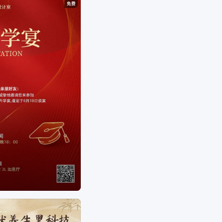
句子、
早安日签文案、
早安日签简报新闻内容、
早
安日签海报、
早安日签简报怎么查、
早安日签简报
app、
早安日签海报图片、
早安日签海报图片大全、
早安日签海报怎么做、
早安日签图、
早安日签图片
软件下载、
早安日签app、
早安日签语录、
早安日签
励志心语、
早安精美短句日签、
祝福问候语温馨短
句、
祝福问候图片、
祝福问候语、
祝福问候暖心句
子、
早安祝福问候、
早点好的祝福问候、
祝福问候
语短信大全、
祝福问候早上好祝福语、
祝福问候语
图片大全、
祝福问候语温馨的话、
祝福海报分享文
案、
祝福海报分享怎么写、
祝福海报模板、
祝福海
报图片、
祝福海报生成器、
2021祝福海报、
送祝福
海报、
新年祝福海报制作、
新年祝福海报文案、
祝
福新年海报
等问题。
海报设计是一个聚焦商用设计的多场景自助服务设
计器，打破了传统设计软件的技术限制，将内容创
意与设计工具完美的融合一体，为不同场景下的设
计需求提供优质的内容+、工具+、设计+的视觉营
销方案。根据不同场景不同尺寸需求，让用户利用
简单易懂的使用方式，通过修改文字、添加图片等
操作，快捷方便地生成行政办公海报、营销海报、
广告图片、晒单图片等设计物料，拥有商用无忧的