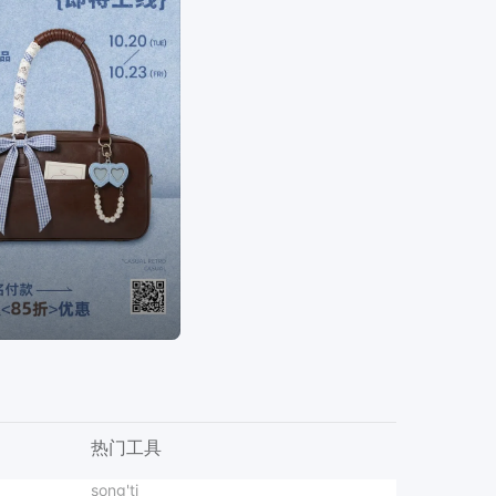
热门工具
实景风旅游出行类营销带货秋季旅游出行营销推广手机海报
吹风机
song'ti
女装品牌海报爆款设计
可爱风头像
图片翻译
商务风黄色通用类通知公告会议通知邀请函长图海报