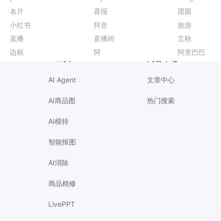
实景风橙黄色营销带货秋季旅游出行营销推广长图海报
手机壳
名片
动物园海报爆款设计
植树节公益宣传
简约风蓝色通用类活动通知手机全屏海报
日料
喜报
餐厅海报
植树节活动通知
插画风蓝色通用类开学季班会家长会欢迎新同学横版投屏海报
日期
团圆
立秋上传版
喜庆贴纸
入职攻略内页
插画风蓝色宣传推广开学季班会家长会欢迎新同学横版投屏
每日
小红书
门票海报爆款设计
感恩节贺卡素材
时尚风棕色鞋服箱包类营销带货秋季服装新品上市手机海报
海报
抖音
乒乓球比赛海报
促销海报模板
实景风黑色通用类营销带货手作调香线下体验沙龙招募手机海报
爱牙日
旅游
秋分促销图
主视觉banner
简约时尚风黄色通用类通知公告手机全屏海报
百日
直播
医美海报
学习方法分享
时尚风蓝色通用类营销带货开学季文具直播间贴片
科技风
直播间
谷雨主题海报
冬令营
简约商务风黄色通用类开业宣传邀请函手机全屏海报
签到
立秋
计划表设计
教师节感谢卡
时尚风黄色休闲娱乐类香氛手作线下体验活动沙龙手机全屏海报
结婚海报
边框
瑜伽课程海报
摄影展海报设计
简约时尚风红色通用类开业宣传邀请函手机全屏海报
读书日
阿
中秋节放假通知
篮球比赛海报
简约时尚风黄白色通用类营销带货秋季门店开业手机海报
通知海报
阿里巴巴
618预售
游泳培训海报
AI工具
内容中心
AI Agent
文章中心
AI商品图
热门搜索
AI模特
智能抠图
AI消除
商品精修
LivePPT