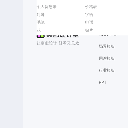
垃圾分类
个人备忘录
产品价格表
气候预警通知
卡通风黄色通用类通知公告婚礼邀请函长图海报
婚礼海报
价格表
女装图文
车展海报
日系
处暑
淘宝海报
小暑视觉设计
3D风黄绿色招聘季秋招校招社招招聘手机全屏海报
早安
字语
电脑桌面背景
小红书首图
AI商品图
LivePPT
生日贺卡
毛笔
春日花朵
剪辑小红书封面
简约时尚风蓝色营销带货秋季通用类新品上市手机海报
生日邀请
电话
足疗海报爆款设计
奥林匹克日
签约
花
职场领航培训
体检通知海报
实景风橙黄色中秋节大闸蟹营销带货手机全屏海报
简约风
贴片
会所海报爆款设计
健身房海报
模板中心
场景模板
用途模板
行业模板
PPT