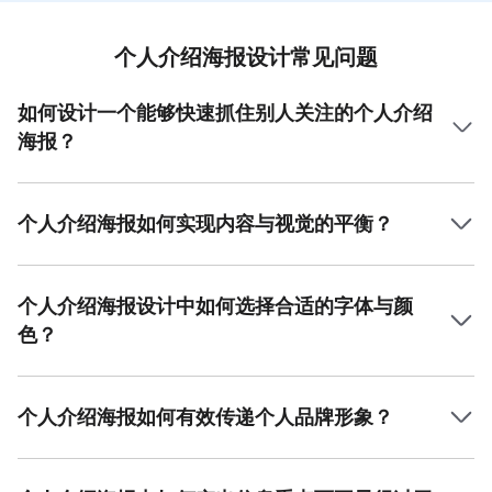
个人介绍海报设计常见问题
如何设计一个能够快速抓住别人关注的个人介绍
海报？
设计一个能够快速抓住别人关注的个人介绍海报，首先需要
突出你的专业背景或核心亮点，例如职业头衔或主要技能。
其次，通过配色方案优化视觉效果，比如使用干净的背景色
个人介绍海报如何实现内容与视觉的平衡？
和鲜明的字体对比。同时添加高质量照片或独特元素来增强
个人介绍海报需要对内容和视觉进行合理布局。建议以清晰
视觉吸引力。可以在海报中加入个性化标语或关键数据，这
的标题、分段的文本内容来突出关键信息，例如姓名、当前
能够提升可信度和吸引力。美图设计室提供多种预设模板和
职位或专业能力，将重要信息放置在醒目的位置。视觉方面
素材，无需设计经验即可高效操作。
个人介绍海报设计中如何选择合适的字体与颜
可采用突出主体图像、精炼的色块设计和合理空白区域进行
色？
优化，加强信息层次感。美图设计室拥有丰富素材及模板，
提供便捷的排版和色彩搭配工具，方便用户实现清晰的设计
设计个人介绍海报时字体与颜色的选择需契合整体风格。字
思路。
体建议选择简约且易读的类型，例如无衬线字体以保证良好
的视觉体验，同时可搭配稍显个性的标题样式来增强吸引
个人介绍海报如何有效传递个人品牌形象？
力。颜色搭配方面可从你的职业背景出发，如科技行业可选
要通过个人介绍海报传递个人品牌形象，可以首先确定核心
择蓝白色调、教育行业适合明亮配色等，以体现专业和行业
风格，例如职业性、创意性或生活化，并结合自己的职业定
特点。美图设计室的模板提供多种样式参考，帮用户灵活调
位或兴趣爱好进行设计。照片选择和文本内容是重要的传递