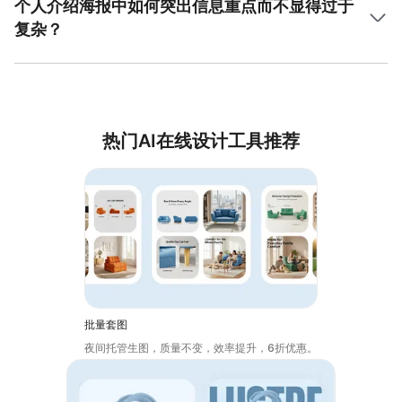
整字体与色彩。
个人介绍海报中如何突出信息重点而不显得过于
途径，建议选择高质量头像、自信的个人标语或工作职责等
复杂？
信息，并在布局中突出主视觉。美图设计室内置多类型模
板，为用户提供契合品牌形象的设计工具，操作简单易用。
在个人介绍海报设计中，突出信息重点的关键是设计结构的
简洁和信息的层次化。建议将关键信息（例如姓名、职业、
联系方式）放置在中心位置或视觉焦点区域，可通过文字放
大或加粗来区分重要信息。减少海报中多余装饰，采用简约
背景和统一的图案布局。美图设计室提供清晰的模板布局和
热门AI在线设计工具推荐
排版工具，可帮助用户轻松整理信息，快速生成简洁专业的
海报。
批量套图
夜间托管生图，质量不变，效率提升，6折优惠。