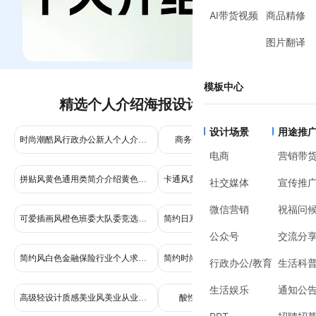
AI带货视频
商品精修
图片翻译
模板中心
精选个人介绍海报设计模板推荐
设计场景
用途推
时尚潮酷风行政办公新人个人介绍海报
商务简约通用风个人介绍海报
电商
营销带
拼贴风黄色通用类简介介绍黄色个人介绍手机全屏海报
卡通风黄色通用类简介介绍开学季自我介绍手机全屏海报
社交媒体
宣传推
微信营销
祝福问
可爱插画风橙色班委大队委竞选个人介绍学生素材全屏手机海报
简约日系日杂风创业者个人介绍海报
公众号
交流分
简约风白色金融保险行业个人求职简历简介海报
简约时尚风紫色通用类简介介绍个人宣传手机海报
行政办公/教育
生活科
生活娱乐
通知公
高级轻设计质感美业风美业从业者个人介绍海报
酸性土潮撞色个人介绍海报