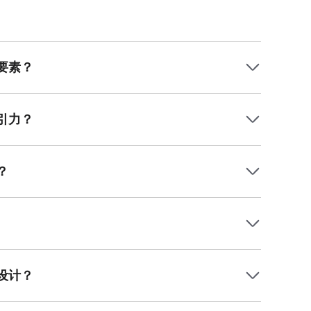
要素？
调如红色、橙色或高级的莫兰迪色系，营造温暖与时尚
裁或独特工艺。最后是场景化营销，将羽绒服置于雪
的穿着效果，能有效提升购买欲望。美图设计室提供海量高
引力？
体，如黑体或特粗宋，以传递稳固保暖的产品特性；副
主色形成足够对比，确保信息清晰可读。避免使用过于
标注价格信息，能构成视觉焦点。合理运用字间距与行
？
主打羽绒服产品置于视觉中心，配合模特动态姿势，能
白区域的运用同样关键，适当的空白能让主体更突出，
。务必确保品牌标识和关键卖点信息位于视觉优先区
率产品图，多角度展示细节，如面料纹理、拉链和兜帽
重感”、“防风防水”等核心卖点，并搭配明确的促销信息
在众多商品中脱颖而出。美图设计室拥有丰富的电商海报
设计？
统化方法。首先，明确设计目标与受众人群，确定海报
的模板作为基础。然后，替换模板中的图片为您的产品