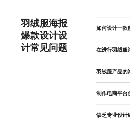
羽绒服海报
如何设计一款
爆款设计设
要打造羽绒服海报
感。其次是突出产
计常见问题
地、都市街头等 r
在进行羽绒服
品质冬季主题模板
在羽绒服海报爆款
标题或说明文字则
花哨的艺术字，以
羽绒服产品的
距，使整体排版疏
构图布局是羽绒服
第一时间抓住眼球
避免画面拥挤。例
制作电商平台
域，从而提升海报
电商平台的羽绒服
设计，并可加入羽
如“限时折扣”或
缺乏专业设计
模板与设计元素，
对于设计新手而言
的主题风格。接着