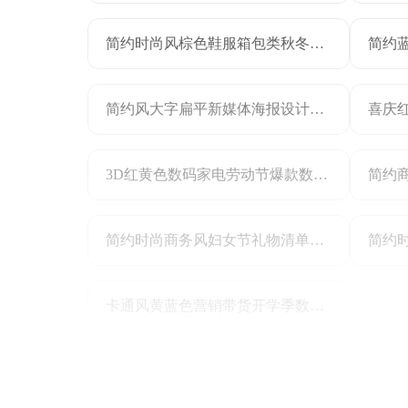
简约时尚风棕色鞋服箱包类秋冬服饰上新公众号长图海报
简约风大字扁平新媒体海报设计干货分享小红书封面
3D红黄色数码家电劳动节爆款数码好物放肆购电商竖版海报
简约时尚商务风妇女节礼物清单妇女节快乐手机海报
卡通风黄蓝色营销带货开学季数码产品营销手机全屏海报