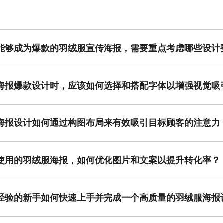
能够成为爆款的羽绒服宣传海报，需要重点考虑哪些设计
爆款设计，需重点把握三个核心要素。首先是色彩搭配，冬季常使用暖色
品卖点，通过高清产品图结合文字，清晰展示羽绒服的保暖材质、修身剪
elatable 的场景中，激发消费者代入感。例如，通过模拟冬日阳光下
海报爆款设计时，应该如何选择和搭配字体以增强视觉吸
与素材，操作直观，能助您快速实现专业级羽绒服海报爆款设计。
设计中，字体选择与搭配至关重要。主标题推荐使用粗壮有力的无衬线字
可选用纤细的等线体，形成对比，提升层次感。字体颜色需与背景和产品
免影响专业感。例如，深蓝色背景上使用白色粗体标题，再以浅灰色细体
海报设计如何通过构图布局来有效吸引目标顾客的注意力
密有致，是提升海报设计品质的关键步骤。
海报爆款设计的骨架，直接影响信息传递效率。推荐采用中心构图法，将
。对角线构图则能营造动感与活力，适合展现羽绒服的轻盈与灵活性。留
如，在主产品图一侧留白，并放置核心促销文案，引导用户视线自然流动
使用的羽绒服海报，如何优化图片和文案以提升转化率？
的整体沟通效果。
海报爆款设计需紧密围绕转化目标进行优化。图片方面，必须采用高分辨
绒蓬松度的特写镜头。文案策划应直击痛点，强调“极致保暖”、“轻盈无负
“赠品活动”。整体设计需保持风格统一，色彩鲜明且符合品牌调性，确保
经验的新手如何快速上手并完成一个高质量的羽绒服海报
操作流程简便，能显著提升您的海报设计效率与专业度。
，完成高质量的羽绒服海报爆款设计的关键在于利用现代化设计工具与系
，选择一个专业的设计平台，从海量模板中筛选出与羽绒服产品调性相符