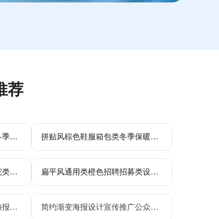
推荐
简约撕纸风橙色鞋服箱包类冬季保暖羽绒服营销带货方形海报
拼贴风棕色鞋服箱包类冬季保暖羽绒服营销带货方形海报
文艺风插画黄色灰色鲜花萌宠类花艺活动营销手机全屏海报
扁平风通用类橙色招聘招募类设计岗位手机全屏海报
潮酷简约风大字扁平新媒体海报设计干货分享小红书封面
简约渐变海报设计宣传推广公众号二维码