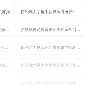
机海报
简约风大字扁平新媒体海报设计干货分享小红书封面
时尚实景风橙色家居家装类装修公司服务营销手机全屏海报
拼贴风橙色教育培训类知识学习讲座通知宣传全屏手机海报
简约潮酷恶搞ps版式通用创意营销手机海报
简约时尚风紫色广告传媒类招聘招募类设计岗位手机全屏海报
3D风蓝色黄色通用类开学季迎新活动通知手机全屏海报
简约潮酷风大字扁平新媒体干货分享小红书封面
简约文艺风整形医院医美项目折扣促销长图海报