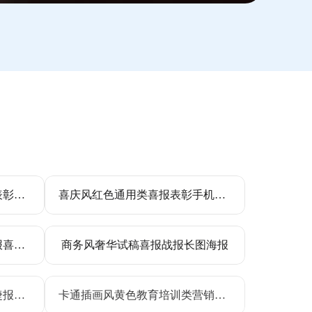
简约商务五一销售喜报战报表彰长图海报
喜庆风红色通用类喜报表彰手机全屏海报
喜庆奢华风通用店铺销售捷报喜报战报表彰全屏手机海报
商务风奢华试稿喜报战报长图海报
喜庆商务风医疗保健类喜报捷报手机海报
卡通插画风黄色教育培训类营销带货教培通用类宣传手机全屏海报