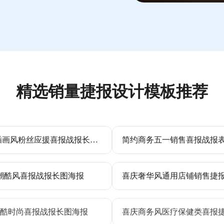
精选销量捷报设计模板推荐
卡通插画风粉丝应援喜报战报长图海报
潮酷风喜报战报长图海报
酷时尚喜报战报长图海报