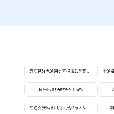
喜庆风红色通用类喜报表彰类高考喜报手机全屏海报
扁平风喜报战报长图海报
红色喜庆风通用类喜报战报团队获奖喜报手机全屏海报
潮