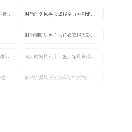
3D风橙黄色通用类营销带货直播间背景
时尚商务风喜报战报全力冲刺销售冠军捷报手机海报
时尚潮酷红色广告传媒喜报表彰明星商务销量数据战报手机全屏海报
时尚潮酷紫色广告传媒喜报表彰明星商务销量数据战报手机全屏海报
喜庆时尚风双十二盛典销量喜报战报
商务简约风蓝色通用类通知公告类汽车销量手机全屏海报
简约实景风蓝色汽车预约试驾产品活动营销手机全屏海报