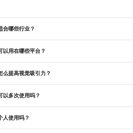
适合哪些行业？
电商、快消品、服饰、美妆、教育、出版等多个行业，凡是需要展示销售
可以用在哪些平台？
公众号、小红书、朋友圈、电商后台、活动展示页等多个线上渠道，便于
怎么提高视觉吸引力？
标题强化、数字突出等方式提升吸引力，同时结合品牌调性选择模板能增
可以多次使用吗？
复使用，每次只需替换销售数据与时间，适合制作系列战报，保持风格一
个人使用吗？
自媒体或自由职业者在记录销量增长或活动成绩时也可以使用销量捷报模