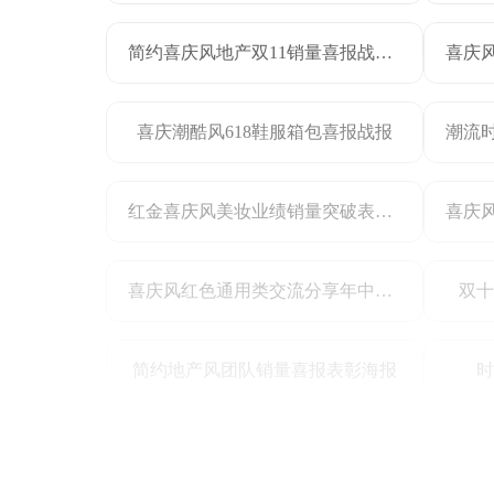
简约喜庆风地产双11销量喜报战报长图海报
喜庆潮酷风618鞋服箱包喜报战报
红金喜庆风美妆业绩销量突破表彰海报
喜庆风红色通用类交流分享年中总结公司业绩展示手机全屏海报
双十
简约地产风团队销量喜报表彰海报
时