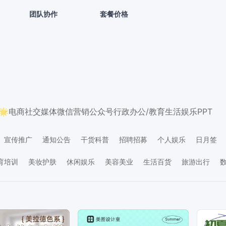
团队协作
套餐价格
🌟
电商
社交媒体
微信营销
公众号
行政办公/教育
生活娱乐
PPT
宣传推广
通知公告
干货科普
招聘招募
个人娱乐
日月签
关怀
社交互动
价目表
学习素材
资讯要闻
生日祝福
晒单反
育培训
美妆护肤
休闲娱乐
美容美业
生活百货
旅游出行
产物业
金融保险
IT互联网
生活服务
工业器械
政务媒体
广