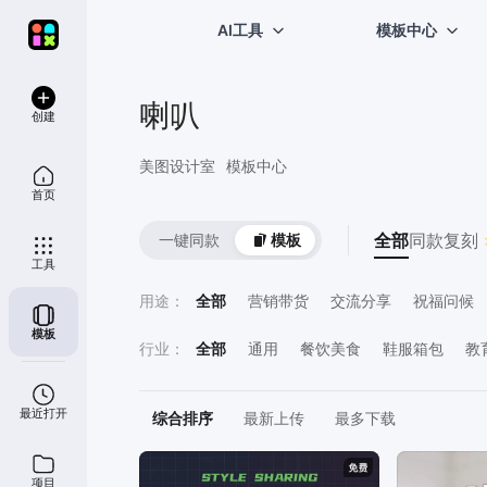
AI工具
模板中心
喇叭
创建
美图设计室
模板中心
首页
全部
同款复刻 
一键同款
模板
工具
用途
：
全部
营销带货
交流分享
祝福问候
模板
喜报表彰
直播宣传
计划总结
员工
行业
：
全部
通用
餐饮美食
鞋服箱包
教
鲜花萌宠
运动健身
医疗保健
房地
最近打开
综合排序
最新上传
最多下载
项目