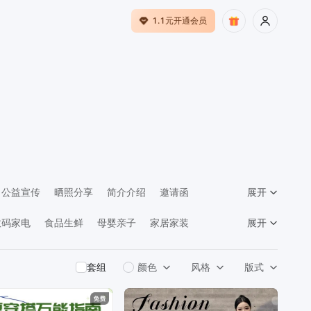
1.1元开通会员
公益宣传
晒照分享
简介介绍
邀请函
展开
馈
数码家电
食品生鲜
母婴亲子
家居家装
展开
告传媒
套组
颜色
风格
版式