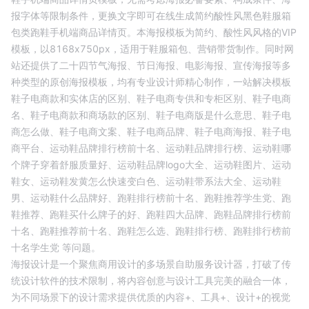
报字体等限制条件，更换文字即可在线生成
简约酸性风黑色鞋服箱
包类跑鞋手机端商品详情页
。本海报模板为
简约、酸性风
风格的
VIP
模板，以
8168
x
750
px，适用于
鞋服箱包
、
营销带货
制作。同时网
站还提供了二十四节气海报、节日海报、电影海报、宣传海报等多
种类型的原创海报模板，均有专业设计师精心制作，一站解决模板
鞋子电商款和实体店的区别、
鞋子电商专供和专柜区别、
鞋子电商
名、
鞋子电商款和商场款的区别、
鞋子电商版是什么意思、
鞋子电
商怎么做、
鞋子电商文案、
鞋子电商品牌、
鞋子电商海报、
鞋子电
商平台、
运动鞋品牌排行榜前十名、
运动鞋品牌排行榜、
运动鞋哪
个牌子穿着舒服质量好、
运动鞋品牌logo大全、
运动鞋图片、
运动
鞋女、
运动鞋发黄怎么快速变白色、
运动鞋带系法大全、
运动鞋
男、
运动鞋什么品牌好、
跑鞋排行榜前十名、
跑鞋推荐学生党、
跑
鞋推荐、
跑鞋买什么牌子的好、
跑鞋四大品牌、
跑鞋品牌排行榜前
十名、
跑鞋推荐前十名、
跑鞋怎么选、
跑鞋排行榜、
跑鞋排行榜前
十名学生党
等问题。
海报设计是一个聚焦商用设计的多场景自助服务设计器，打破了传
统设计软件的技术限制，将内容创意与设计工具完美的融合一体，
为不同场景下的设计需求提供优质的内容+、工具+、设计+的视觉