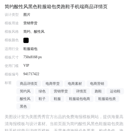
简约酸性风黑色鞋服箱包类跑鞋手机端商品详情页
设计类型
图片
模板用途
营销带货
模板风格
简约、酸性风
模板颜色
适用行业
鞋服箱包
750x8168 px
模板尺寸
VIP
使用门槛
941717422
模板编号
标签
商品详情页
电商带货
电商素材
电商营销
简约风
绿色
营销带货
详情页
跑鞋
运动鞋
酸性风
鞋子
鞋服
鞋服箱包电商
鞋服箱包类
黑色
美图设计室为美图秀秀官方出品的免费海报模板网站，提供海量高
清海报模板与设计素材。当前页面为
简约酸性风黑色鞋服箱包类跑
鞋手机端商品详情页
模板，无需考虑海报必备要素、构成条件、海