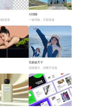
AI消除
别除背景
一键消除，不留痕迹
无损改尺寸
缩放图片，清晰不失真