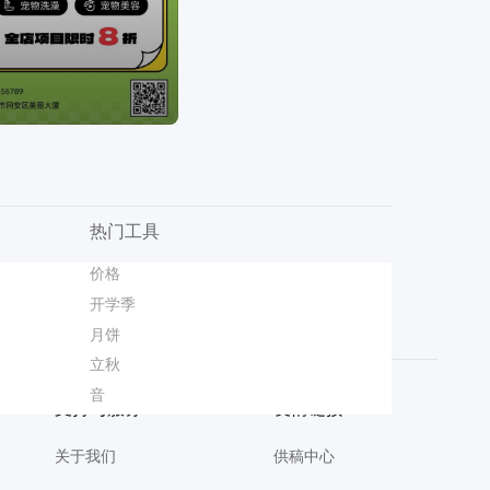
热门工具
动
简约风白色通用类计划总结开学季干部竞选自我介绍PPT
商品海报
价格
复活节彩蛋设计
国际气象节
商品精修
实景风灰色通用类疗愈按摩宣传营销手机全屏海报
爆款设计
证
宠物用品
开学季
美女妆教程
白露节气
简约拼贴风橙黄色中秋节通用类充值福利营销手机海报
壁纸
卡通风黄色通用类开学季自我介绍手机全屏海报
招新海报
月饼
美业团购海报
教师节纪念科普
卡通风蓝色开学季班会家长会欢迎新同学横版投屏海报
时尚风橙黄色通用类珠宝首饰营销带货电商竖版海报
海报
立秋
补水保湿海报爆款设计
双旦促销海报
商务风橙色通用类年终总结公司企业工作汇报PPT
时
时尚风蓝色鞋服箱包营销带货电商竖版海报
通知海报
音
横版广告
怎么改照片大小
商务风橙黄色通用类喜报表彰手机全屏海报
支持与服务
友情链接
关于我们
供稿中心