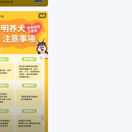
销方案。根据不同场景不同尺寸需求，让用户利用
简单易懂的使用方式，通过修改文字、添加图片等
操作，快捷方便地生成行政办公海报、营销海报、
广告图片、晒单图片等设计物料，拥有商用无忧的
版权字体&素材，让修图设计变得简单。美图秀秀是
一款聚集多种产品为一身的网站；图片编辑，可通
过调整预设尺寸、滤镜光效、文字贴纸等素材，轻
松打造质感图片；工具百宝箱，内含抠图、拼图、
证件照，超多工具想你所想。