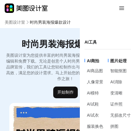
美图设计室
时尚男装海报爆款设计
时尚男装海报爆款设计
AI工具
美图设计室为您提供丰富的时尚男装海报爆款设计模板，支持在线
AI商拍
图片处理
编辑和免费下载。无论是创意个人时尚男装海报爆款设计模版还是
品牌宣传，我们的工具让您轻松制作出与众不同的设计作品，简洁
AI商品图
智能抠图
高效，满足您的设计需求。马上开始您的时尚男装海报爆款设计创
作之旅！
人像背景
AI消除
开始制作
AI模特
变清晰
AI试鞋
证件照
AI试衣
无损改尺寸
服装换色
拼图