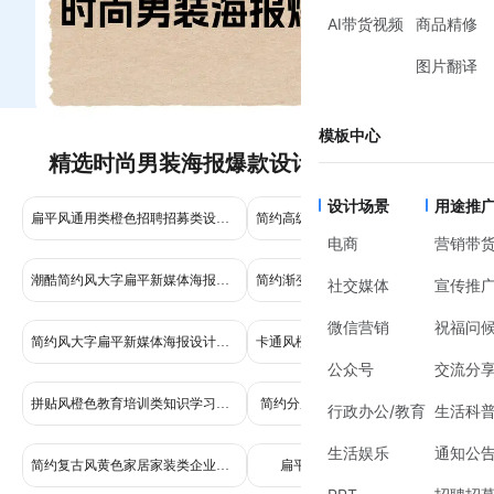
AI带货视频
商品精修
图片翻译
模板中心
精选时尚男装海报爆款设计设计模板推荐
设计场景
用途推
扁平风通用类橙色招聘招募类设计岗位手机全屏海报
简约高级感实景世界气象日月球宇航员海报设计比赛征稿手机海报
电商
营销带
潮酷简约风大字扁平新媒体海报设计干货分享小红书封面
简约渐变海报设计宣传推广公众号二维码
社交媒体
宣传推
微信营销
祝福问
简约风大字扁平新媒体海报设计干货分享小红书封面
卡通风橙黄色秋季线下快闪店限时活动营销手机全屏海报
公众号
交流分
拼贴风橙色教育培训类知识学习讲座通知宣传全屏手机海报
简约分广告传媒干货科普手机海报
行政办公/教育
生活科
生活娱乐
通知公
简约复古风黄色家居家装类企业项目简报行政办公海报
扁平风手绘设计师招聘海报