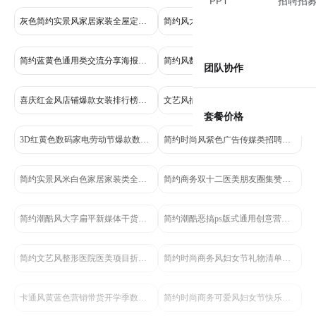
PPT
招聘招
灰色简约实景风家居家装全屋定制营销全屏手机海报
简约风大字扁平新媒体海报设计干货分享小红书封面
简约蓝黄色通用类交流分享海报设计需求互动帖小红书大字封面
简约风数码家电类蓝色电子产品商品详情页
团队协作
喜庆红金风店铺爆款女装排行榜营销海报
文艺风插画黄色灰色鲜花萌宠类花艺活动营销手机全屏海报
套餐价格
3D红黄色数码家电劳动节爆款数码好物放肆购电商竖版海报
简约时尚风紫色广告传媒类招聘招募类设计岗位手机全屏海报
简约实景风米白色家居家装类全屋定制营销全屏手机海报
简约商务双十二医美朋友圈集赞活动长图海报
简约潮酷风大字扁平新媒体干货分享小红书封面
简约潮酷恶搞ps版式通用创意营销手机海报
简约文艺风整形医院医美项目折扣促销长图海报
简约时尚商务风妇女节礼物清单妇女节快乐手机海报
卡通风黄蓝色营销带货开学季数码产品营销手机全屏海报
简约时尚商务可爱风妇女节快乐礼物清单手机海报