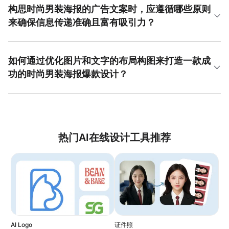
时尚男装海报爆款设计过程的关键在于利用现成的资源简化
灰搭配一抹亮色（如橙色或电光蓝），能迅速聚焦视觉焦
构思时尚男装海报的广告文案时，应遵循哪些原则
操作，美图设计室拥有丰富的模板与素材，即便零基础用户
点。另一种方案是采用邻近色搭配，如深蓝与浅蓝、卡其与
来确保信息传递准确且富有吸引力？
也能通过拖拽式和一键美化功能，便捷地制作出具有专业水
橄榄绿的组合，营造和谐高级的质感。对于运动休闲类男
准的宣传海报。
装，大胆运用充满活力的对比色块分割画面也能取得良好效
构思时尚男装海报广告文案需遵循几个核心原则。首要原则
果。在具体的时尚男装海报爆款设计中，色彩不仅用于背
是简洁明了，在有限版面内直击痛点，例如“透气舒适，告别
景，还应贯穿于文字、按钮等关键行动号召元素上，引导用
闷热”比泛泛而谈更有效。其次，突出卖点，无论是科技面
如何通过优化图片和文字的布局构图来打造一款成
户视线流向购买入口。通过系统性地应用这些色彩心理学原
料、独家设计还是促销价格，都应成为文案核心。第三，营
功的时尚男装海报爆款设计？
理，可以显著增强海报的吸引力和商业效果。
造场景感与情感共鸣，通过如“商务休闲，从容应对多种场合”
等语句连接用户生活。最后，必须包含清晰的行动号召，如
优化布局构图是打造成功海报的核心。建议采用经典的构图
“立即选购”或“探索新品”。在时尚男装海报爆款设计中，文案
法则，例如三分法，将主体模特或产品置于交叉点上以平衡
需与视觉风格高度统一，例如复古风海报搭配怀旧感文案。
画面。留白是关键，适当的空白区域能突出主体，避免信息
确保文案字体、大小和颜色在设计中清晰可读，是实现有效
过载。文字与图片的关系需处理得当，采用大小、粗细对比
信息传递的基础。
突出主标题，并将说明文字有组织地排列在次要区域。对于
热门AI在线设计工具推荐
时尚男装海报爆款设计，可以尝试突破性的构图，如对角线
构图增加动感，或将产品进行重复排列形成视觉节奏。每一
个元素的位置都应经过精心考量，形成清晰的视觉流线，引
导观众从品牌标识自然过渡到产品卖点，最终抵达行动号召
按钮，从而实现设计为营销服务的目的。
AI Logo
证件照