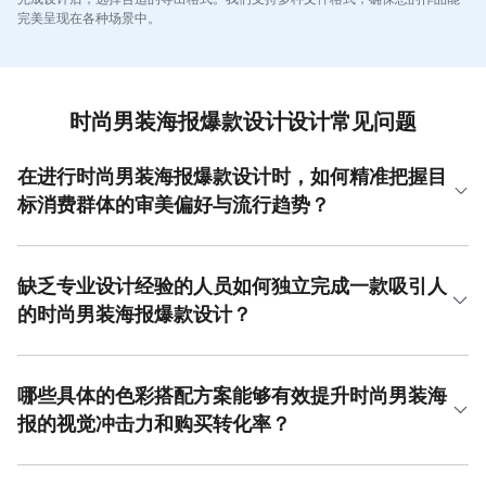
完美呈现在各种场景中。
时尚男装海报爆款设计设计常见问题
在进行时尚男装海报爆款设计时，如何精准把握目
标消费群体的审美偏好与流行趋势？
要精准把握目标群体的审美与趋势，首先需要进行深入的市
场调研，分析目标客群的年龄、职业和消费习惯。其次，定
期研究国内外知名时装周、时尚杂志和社交媒体上的热门话
缺乏专业设计经验的人员如何独立完成一款吸引人
题，提取关键色彩、版型和视觉风格元素。例如，当前流行
的时尚男装海报爆款设计？
的极简主义或复古街头风，可以融入海报的构图和色彩搭配
中。在时尚男装海报爆款设计中，运用高饱和度对比色或不
对于非专业设计人员，完成一款吸引人的时尚男装海报爆款
对称构图能有效吸引眼球。美图设计室提供了海量紧跟潮流
设计可以遵循清晰的步骤。首先，明确海报的核心宣传点，
的男装海报模板和高质量素材库，操作界面直观，能帮助您
例如是突出面料质感还是款式设计。接着，选择一个布局清
哪些具体的色彩搭配方案能够有效提升时尚男装海
快速将这些趋势元素应用于设计，大幅提升创作效率和专业
晰、元素协调的模板作为基础，这能避免复杂的排版问题。
报的视觉冲击力和购买转化率？
度。
然后，重点处理文案和视觉的搭配，确保品牌名称和促销信
息醒目易读。在视觉层面，选用高清的男装模特图片或产品
提升时尚男装海报视觉冲击力和转化率的关键在于采用科学
静物图，并运用模板自带的滤镜和文字特效进行美化。整个
的色彩搭配方案。推荐使用强对比色组合，例如经典的黑白