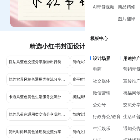
AI带货视频
商品精修
图片翻译
模板中心
精选小红书封面设计模板推荐
设计场景
用途推
拼贴风蓝色交流分享旅游出行类小红书封面
简约大字风黑白色通用类交流分享日语入门教程小红书封面
电商
营销带
简约实景风黄色通用类交流分享焦虑就来看这本书小红书封面
扁平时尚风蓝色通用类交流分享笔记涨粉小技巧小红书封面
社交媒体
宣传推
微信营销
祝福问
卡通风蓝色黄色生活服务交流分享靠谱的搬家公司怎么找小红书内页
拼贴撕纸清单风粉色社媒平台晒单营销活动小红书封面
公众号
交流分
简约风蓝色通用类交流分享我的暑假生活不止AB面小红书封面
简约实景风通用类交流分享爆款小红书封面
行政办公/教育
生活科
生活娱乐
通知公
简约时尚风黄色通用类交流分享小红书爆款封面教程竖版视频封面
简约文艺风橙黄色通用类交流分享文学里极致的be美学小红书封面