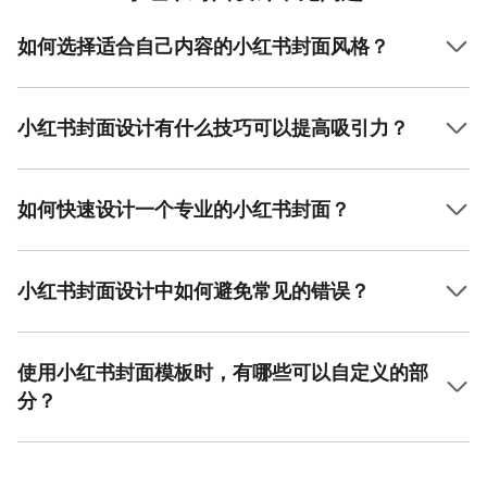
如何选择适合自己内容的小红书封面风格？
选择小红书封面风格时，首先要考虑你的内容类型。例如，
如果你分享的是时尚穿搭或美妆内容，可以选择时尚风格；
如果是萌宠或日常生活，可以选择可爱风格。最重要的是封
小红书封面设计有什么技巧可以提高吸引力？
面的风格要与内容的调性匹配，这样才能吸引到对口的观
提高小红书封面吸引力的技巧包括选择清晰的图片、高对比
众。
度的色调以及合适的布局。同时，封面上的文字要简洁明
了，能够准确传达内容的主题。合适的字体和色彩搭配也是
如何快速设计一个专业的小红书封面？
关键，避免过多繁琐的元素。
在美图设计室，你可以通过选择现成的模板来快速设计小红
书封面。平台提供了多种风格的模板，你只需要根据自己的
需求选择合适的模板，调整内容和配图，就能轻松制作出专
小红书封面设计中如何避免常见的错误？
业且吸引眼球的封面。
在设计小红书封面时，要避免过于拥挤的设计，确保图片和
文字的空间充足。其次，要注意图片的清晰度，避免使用低
分辨率的素材。最后，封面的色彩搭配要和谐，不要使用过
使用小红书封面模板时，有哪些可以自定义的部
于鲜艳或冲突的色彩。
分？
使用美图设计室的小红书封面模板时，你可以自由调整封面
中的文字内容、图片、颜色和布局等部分。平台提供了丰富
的自定义选项，让你可以根据自己的需求，制作出完全符合