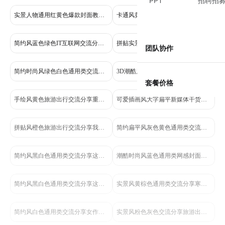
PPT
招聘招
实景人物通用红黄色爆款封面教程干货分享竖版视频封面
卡通风黄色交流分享养生保健类小红书封面
简约风蓝色绿色IT互联网交流分享封面怎么做才能爆小红书封面
拼贴实景风蓝色旅游出行类交流分享抠图教程攻略小红书封面
团队协作
简约时尚风绿色白色通用类交流分享爆款封面标题小红书封面
3D潮酷风大字扁平新媒体短视频封面干货分享小红书封面
套餐价格
手绘风黄色旅游出行交流分享重庆旅游路线小红书封面
可爱插画风大字扁平新媒体干货分享小红书封面
拼贴风橙色旅游出行交流分享我的美食活地图小红书封面
简约扁平风灰色黄色通用类交流分享爆款封面教程小红书封面
简约风黑白色通用类交流分享这些软件能快速生成PTT小红书封面
潮酷时尚风蓝色通用类网感封面设计万能公式分享小红书封面
简约风黑白色通用类交流分享这些软件能快速生成PTT小红书内页
实景风黄棕色通用类交流分享寒假周计划小红书封面
简约风白色通用类交流分享女作家笔下的清醒语录小红书封面
实景风粉色灰色交流分享旅游出行类小红书封面