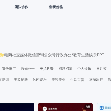
团队协作
套餐价格
🌟
电商
社交媒体
微信营销
公众号
行政办公/教育
生活娱乐
PPT
宣传推广
通知公告
干货科普
招聘招募
个人娱乐
日月签
关怀
社交互动
价目表
学习素材
资讯要闻
生日祝福
晒单反
育培训
美妆护肤
休闲娱乐
美容美业
生活百货
旅游出行
产物业
金融保险
IT互联网
生活服务
工业器械
政务媒体
广