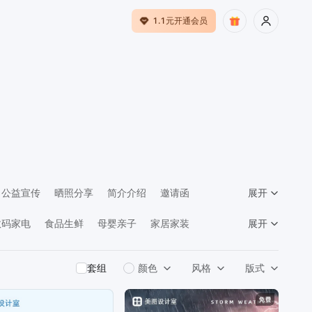
1.1元开通会员
公益宣传
晒照分享
简介介绍
邀请函
展开
馈
数码家电
食品生鲜
母婴亲子
家居家装
展开
告传媒
套组
颜色
风格
版式