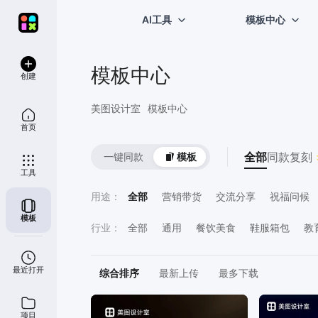
AI工具
模板中心
模板中心
创建
美图设计室
模板中心
首页
全部
同款复刻 
一键同款
模板
工具
用途
：
全部
营销带货
交流分享
祝福问候
模板
喜报表彰
直播宣传
计划总结
员工
行业
：
全部
通用
餐饮美食
鞋服箱包
教
鲜花萌宠
运动健身
医疗保健
房地
最近打开
综合排序
最新上传
最多下载
项目