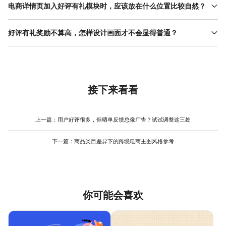
动时间。打开美图设计室后，新建画布，先输入标题“好评有礼”，然
电商详情页加入好评有礼模块时，应该放在什么位置比较自然？
后把奖励内容单独放在中间区域，字号大一点。接着用编号方式写
小编通常把好评有礼放在商品 卖点 介绍之后、评价展示之前。先让
参与步骤，例如第一步评价，第二步截图，第三步联系客服。每一
用户了解产品，再看到好评有礼，会更容易产生参与想法。操作时
好评有礼奖励不算高，怎样设计画面才不会显得普通？
段之间留出空白。这样做出来的好评有礼海报层次分明，用户扫一
可以在美图设计室里做一张长图尺寸的好评有礼海报，控制高度不
眼就能明白流程。
奖励金额不高时，画面就更要清楚。小编会把“评价送礼”这句话单独
要过长，避免打断阅读节奏。做好后插入详情页，预览整体效果，
放大，用对比明显的颜色强调。然后把具体奖励写得具体一点，比
如果显得突兀，可以调整背景颜色，让它和页面主色接近。
如“赠送10元券”而不是“赠送优惠”。在美图设计室中调整字号和对齐
方式，保证标题醒目，说明部分简洁。之前有个朋友做小额优惠活
动，改完好评有礼排版后，参与人数比之前多了一截，说明表达清
接下来看看
楚真的很重要。
上一篇：
用户好评很多，但晒单反馈总像广告？试试调整这三处
下一篇：
商品类目差异下的跨境电商主图风格参考
你可能会喜欢