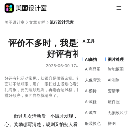
美图设计室
文章专栏
流行设计元素
评价不多时，我是这样做一张
AI工具
好评有礼
AI商拍
图片处理
2026-06-09 17:49
AI商品图
智能抠图
好评有礼活动常见，却很容易做得杂乱。很多人奖励写得清楚，画
人像背景
AI消除
面却不够顺眼，用户一眼扫过去没耐心看完。做一张清晰的好评有
礼海报，要先理顺规则，再选合适风格，把奖励、时间和参与方式
AI模特
变清晰
排好顺序，页面自然就清爽了。
AI试鞋
证件照
AI试衣
无损改尺寸
做过几次活动后，小编才发现，好评有礼真的挺考验耐
服装换色
拼图
心。奖励想写清楚，规则又怕别人看不懂，结果越加越多，