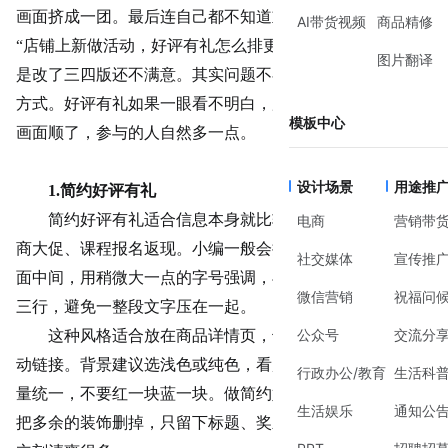
画面挤成一团。最后连自己都不知道重点在哪。尤其是遇到
AI带货视频
商品精修
“店铺上新做活动，好评有礼怎么排更清楚”这种情况，真的
图片翻译
是改了三四版还不满意。其实问题不在奖励大小，而在表达
方式。好评有礼如果一眼看不明白，用户很难愿意往下读。
模板中心
画面顺了，参与的人自然多一点。
设计场景
用途推
1.简约好评有礼
简约好评有礼适合信息本身就比较复杂的活动，比如电
电商
营销带
商大促、课程报名返现。小编一般会把奖励内容单独放在版
社交媒体
宣传推
面中间，用稍微大一点的字号强调，再把参与步骤拆成两到
微信营销
祝福问
三行，避免一整段文字压在一起。
公众号
交流分
这种风格适合放在商品详情页，也适合发朋友圈配合活
动链接。背景建议选浅色或纯色，看起来干净。文字颜色尽
行政办公/教育
生活科
量统一，不要红一块蓝一块。做简约好评有礼时，小编会先
生活娱乐
通知公
把多余的装饰删掉，只留下标题、奖励、时间和说明，页面