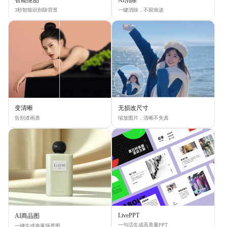
3秒智能识别除背景
一键消除，不留痕迹
变清晰
无损改尺寸
告别渣画质
缩放图片，清晰不失真
LivePPT
AI商品图
一句话生成高质量PPT
一键生成海量场景图