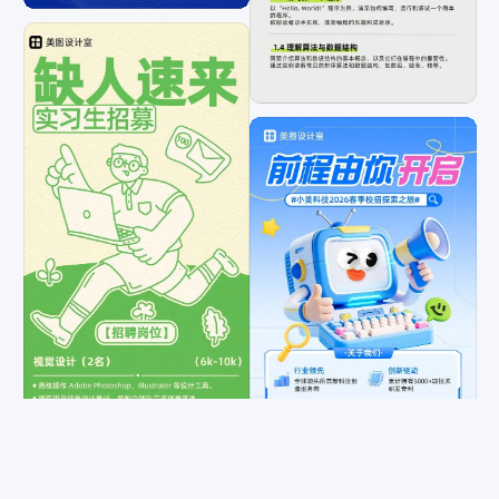
场景
全部
电商
社交媒体
微信营销
公众号
行政办公/教育
生活娱乐
PPT
用途
全部
营销带货
交流分享
祝福问候
宣传推广
通知公告
干货科普
招聘招募
个人娱乐
日月签
公益宣传
晒照分享
简介介绍
邀请函
喜报表彰
直播宣传
计划总结
员工关怀
重置
确认
社交互动
价目表
学习素材
资讯要闻
生日祝福
晒单反馈
行业