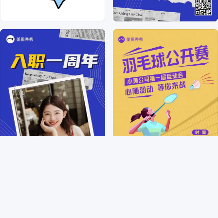
微信营销
公众号
行政办公/教育
生活娱乐
PPT
用途
全部
营销带货
交流分享
祝福问候
宣传推广
通知公告
干货科普
招聘招募
个人娱乐
日月签
公益宣传
晒照分享
简介介绍
邀请函
喜报表彰
直播宣传
计划总结
员工关怀
重置
确认
社交互动
价目表
学习素材
资讯要闻
生日祝福
晒单反馈
行业
全部
通用
餐饮美食
鞋服箱包
教育培训
美妆护肤
休闲娱乐
美容美业
生活百货