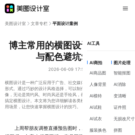
美图设计室
文章专栏
平面设计案例
博主常用的横图设计排版逻辑
AI工具
与配色避坑笔记
AI商拍
图片处理
2026-06-09 17:57
AI商品图
智能抠图
横图设计是一种广泛应用于广告、社交媒体和商业宣传的视觉设计
人像背景
AI消除
形式。通过巧妙的设计风格选择，可以制作出吸引眼球的优质图
像，无论是简约风、时尚风还是手绘风，都能在美图设计室中轻松
AI模特
变清晰
搞定横图设计。本文将为您详细解读各类横图设计模板的特点和应
用场景，让您快速掌握横图设计的技巧。
AI试鞋
证件照
AI试衣
无损改尺寸
上周帮朋友调整直播预告图时，发现把竖版海报硬拉成
服装换色
拼图