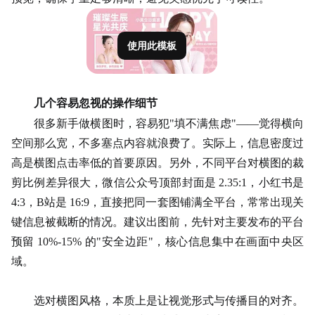
使用此模板
几个容易忽视的操作细节
很多新手做横图时，容易犯
"填不满焦虑"——觉得横向
空间那么宽，不多塞点内容就浪费了。实际上，信息密度过
高是横图点击率低的首要原因。另外，不同平台对横图的裁
剪比例差异很大，微信公众号顶部封面是 2.35:1，小红书是
4:3，B站是 16:9，直接把同一套图铺满全平台，常常出现关
键信息被截断的情况。建议出图前，先针对主要发布的平台
预留 10%-15% 的"安全边距"，核心信息集中在画面中央区
域。
选对横图风格，本质上是让视觉形式与传播目的对齐。