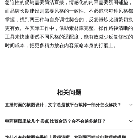
急迫性的促销需要简洁直接，情感化的内容需要氛围铺垫，
而品牌长期建设则需要风格的一致性。不必追求每种风格都
掌握，找到两三种与自身调性契合的，反复锤炼比频繁切换
更有效。在实际工作中，借助素材库完整、操作路径清晰的
工具来快速测试不同风格的适配度，能有效减少反复修改的
时间成本，把更多精力放在内容策略本身的打磨上。
相关问题
直播封面的横图设计，文字总是被平台截掉一部分怎么解决？
各平台对横图的安全区域要求不同。抖音直播封面建议核心信息放
在中间 800x600 像素内，两侧各留 10% 边距；微信公众号封面则
电商横图里放几个 卖点 比较合适？会不会越多越好？
要避开顶部 100 像素和底部 50 像素的系统遮挡区。出图前先用平
横向空间虽宽，但用户视线停留时间通常不超过 1 秒。建议采
台的预览功能检查，或在设计时开启"安全线"辅助。关键信息如价
用"1+1+1"结构：一个主标题抓注意，一个核心卖点讲差异，一个
为什么有些横图在手机上看很清晰，发到网页端或电脑端就模糊
格、日期、福利点，务必避开边缘位置。