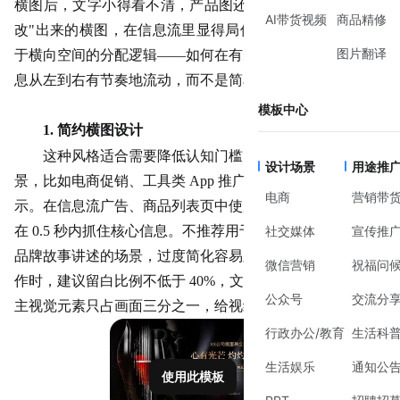
横图后，文字小得看不清，产品图还被截了一半。这种
"硬
AI带货视频
商品精修
改"出来的横图，在信息流里显得局促又业余。其实问题在
图片翻译
于横向空间的分配逻辑——如何在有限的垂直高度里，让信
息从左到右有节奏地流动，而不是简单地把竖图内容压扁。
模板中心
1. 简约横图设计
这种风格适合需要降低认知门槛、快速传递信息的场
设计场景
用途推
景，比如电商促销、工具类
App 推广或标准化的商品展
电商
营销带
示。在信息流广告、商品列表页中使用效果最好，能让用户
在 0.5 秒内抓住核心信息。不推荐用于需要营造情感氛围或
社交媒体
宣传推
品牌故事讲述的场景，过度简化容易显得冷漠疏离。实际操
微信营销
祝福问
作时，建议留白比例不低于 40%，文字控制在两行以内，
公众号
交流分
主视觉元素只占画面三分之一，给视线留出呼吸空间。
行政办公/教育
生活科
生活娱乐
通知公
使用此模板