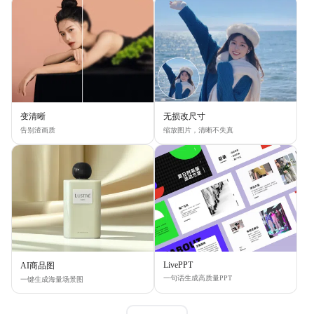
变清晰
无损改尺寸
告别渣画质
缩放图片，清晰不失真
LivePPT
AI商品图
一句话生成高质量PPT
一键生成海量场景图