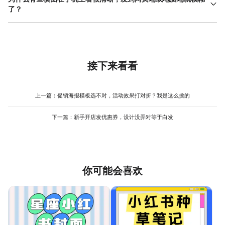
行动指引促点击。如果产品功能复杂，可用图标横向排列三个卖
了？
点，但每个卖点文字不超过六个字。实测数据显示，"一词一义"的
这通常是因为输出分辨率与平台压缩机制不匹配。建议横图输出宽
排版转化率，普遍优于长句描述。
度控制在 1200-1600 像素之间，单张文件大小不超过 500KB。如
果平台支持，优先上传 PNG 格式以保留文字边缘锐利度；实景照片
可用品质 85% 的 JPG 平衡清晰度与加载速度。出图后先在目标设
备上实际查看，不要仅凭设计软件内的缩放判断清晰度。
接下来看看
上一篇：
促销海报模板选不对，活动效果打对折？我是这么挑的
下一篇：
新手开店发优惠券，设计没弄对等于白发
你可能会喜欢