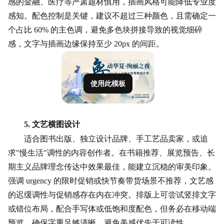
感的金融、医疗等严肃题材慎用，插画风格可能降低专业度
感知。配色控制是关键，建议不超过三种颜色，且需确定一
个占比 60% 的主色调，避免多色块拼接导致的视觉细碎
感，文字与插画边缘保持至少 20px 的间距。
使用此模板
5. 文艺横图设计
适合图书出版、独立设计品牌、手工艺品卖家，或追
求
"慢生活"调性的内容创作者。在
书籍
推荐、展览预告、长
期主义品牌理念
传达
中效果最佳，能建立沉稳的审美印象。
强调 urgency 的限时促销或快节奏带货场景不推荐，文艺感
的迟缓调性与促销感存在内在冲突。排版上可尝试竖排文字
或错位布局，配合手写体或低饱和度配色，但务必在移动端
预览，确保字重足够清晰，避免美感优先于可读性。