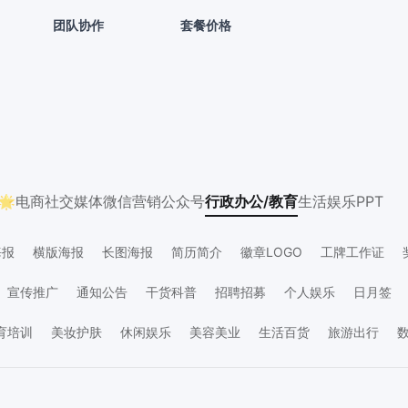
团队协作
套餐价格
🌟
电商
社交媒体
微信营销
公众号
行政办公/教育
生活娱乐
PPT
海报
横版海报
长图海报
简历简介
徽章LOGO
工牌工作证
宣传推广
通知公告
干货科普
招聘招募
个人娱乐
日月签
关怀
社交互动
价目表
学习素材
资讯要闻
生日祝福
晒单反
育培训
美妆护肤
休闲娱乐
美容美业
生活百货
旅游出行
产物业
金融保险
IT互联网
生活服务
工业器械
政务媒体
广