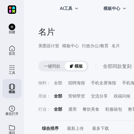
AI工具
模板中心
名片
创建
美图设计室
模板中心
行政办公/教育
名片
首页
全部
同款复刻 
一键同款
模板
工具
物料
：
全部
招聘海报
手机全屏海报
手机
模板
手帐笔记本
名片
用途
：
全部
营销带货
交流分享
祝福问候
喜报表彰
直播宣传
计划总结
员工
行业
：
全部
通用
餐饮美食
鞋服箱包
教
最近打开
鲜花萌宠
运动健身
医疗保健
房地
综合排序
最新上传
最多下载
项目