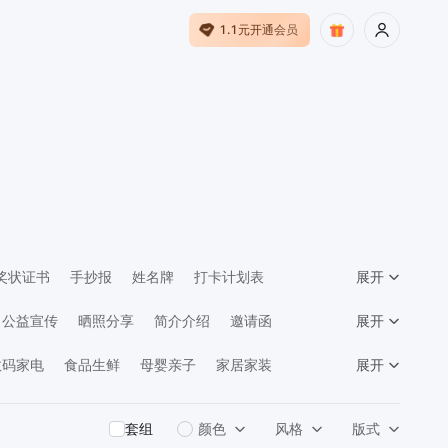
1.1元开通会员
奖状证书
手抄报
姓名牌
打卡计划表
展开
公益宣传
晒照分享
简介介绍
邀请函
展开
馈
数码家电
食品生鲜
母婴亲子
家居家装
展开
告传媒
套组
颜色
风格
版式