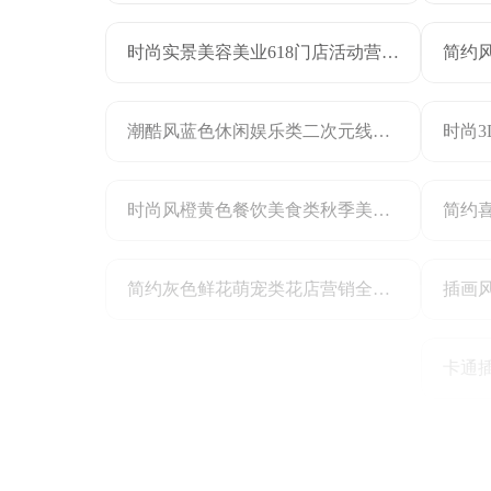
时尚实景美容美业618门店活动营销海报
潮酷风蓝色休闲娱乐类二次元线下活动邀请手机全屏海报
时尚风橙黄色餐饮美食类秋季美食市集活动营销手机海报
简约灰色鲜花萌宠类花店营销全屏手机海报