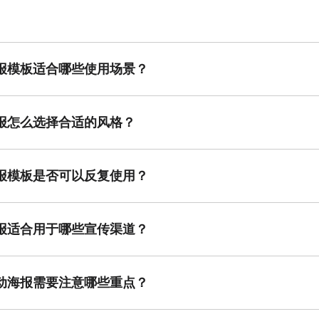
报模板适合哪些使用场景？
板适用于新品推广、节日促销、门店陈列、线上活动宣传等多个场景，帮
报怎么选择合适的风格？
报风格时，应结合品牌定位和目标受众。如针对年轻人推荐时尚或可爱风
。
报模板是否可以反复使用？
海报模板具有很强的可复用性，只需更换标题、时间和内容，即可适配不
报适合用于哪些宣传渠道？
广泛用于微信公众号推文、微博宣传图、电商首页、线下展架和实体门店
动海报需要注意哪些重点？
报时要注意信息要突出主题、排版简洁有重点、风格与品牌调性一致，并