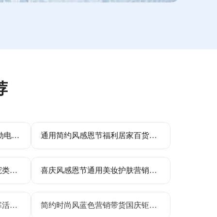
荐
3D立体可爱风护手霜优惠活动电商竖版海报
通用简约风感恩节福利居家百货下单优惠节日活动海报
文艺风插画黄色灰色鲜花萌宠类花艺活动营销手机全屏海报
喜庆风感恩节通用美妆护肤营销手机海报
简约风小美护手霜椰子油小寒活动价电商主图
简约时尚风蓝色营销带货国庆钜惠营销手机全屏海报