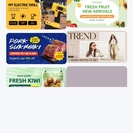
微信营销
公众号
行政办公/教育
生活娱乐
PPT
物料
全部
电商主图（1:1）
电商主图（3:4）
商品详情页
直播间素材
电商竖版海报
电商横版海报
主图图标
跨境电商主图
跨境电商竖版海报
跨境电商横版海报
LOGO
商品列表
种草主图
优惠券
售后卡
弹窗广告
胶囊banner
重置
确认
手机端店铺首页装
店招
修
用途
全部
营销带货
交流分享
祝福问候
宣传推广
通知公告
干货科普
招聘招募
个人娱乐