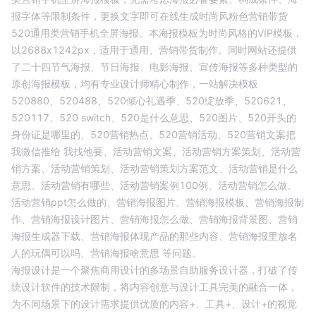
报字体等限制条件，更换文字即可在线生成
时尚风粉色营销带货
520通用类营销手机全屏海报
。本海报模板为
时尚
风格的
VIP
模板，
以
2688
x
1242
px，适用于
通用
、
营销带货
制作。同时网站还提供
了二十四节气海报、节日海报、电影海报、宣传海报等多种类型的
原创海报模板，均有专业设计师精心制作，一站解决模板
520880、
520488、
520倾心礼遇季、
520绽放季、
520621、
520117、
520 switch、
520是什么意思、
520图片、
520开头的
身份证是哪里的、
520营销热点、
520营销活动、
520营销文案把
我微信推给 我找他要、
活动营销文案、
活动营销方案策划、
活动营
销方案、
活动营销策划、
活动营销策划方案范文、
活动营销是什么
意思、
活动营销有哪些、
活动营销案例100例、
活动营销怎么做、
活动营销ppt怎么做的、
营销海报图片、
营销海报模板、
营销海报制
作、
营销海报设计图片、
营销海报怎么做、
营销海报背景图、
营销
海报生成器下载、
营销海报体现产品的那些内容、
营销海报里放名
人的玩偶可以吗、
营销海报啥意思
等问题。
海报设计是一个聚焦商用设计的多场景自助服务设计器，打破了传
统设计软件的技术限制，将内容创意与设计工具完美的融合一体，
为不同场景下的设计需求提供优质的内容+、工具+、设计+的视觉