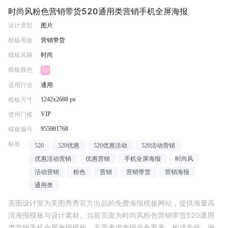
时尚风粉色营销带货520通用类营销手机全屏海报
设计类型
图片
模板用途
营销带货
模板风格
时尚
模板颜色
适用行业
通用
1242x2688 px
模板尺寸
VIP
使用门槛
955981768
模板编号
标签
520
520优惠
520优惠活动
520活动营销
优惠活动营销
优惠营销
手机全屏海报
时尚风
活动营销
粉色
营销
营销带货
营销海报
通用类
美图设计室为美图秀秀官方出品的免费海报模板网站，提供海量高
清海报模板与设计素材。当前页面为
时尚风粉色营销带货520通用
类营销手机全屏海报
模板，无需考虑海报必备要素、构成条件、海