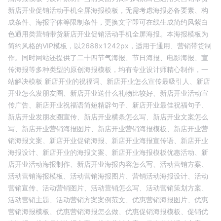
新店开业促销活动手机全屏海报
模板，无需考虑海报必备要素、构
成条件、海报字体等限制条件，更换文字即可在线生成
简约风紫白
色通用类营销带货新店开业促销活动手机全屏海报
。本海报模板为
简约
风格的
VIP
模板，以
2688
x
1242
px，适用于
通用
、
营销带货
制
作。同时网站还提供了二十四节气海报、节日海报、电影海报、宣
传海报等多种类型的原创海报模板，均有专业设计师精心制作，一
站解决模板
新店开业的祝福词、
新店开业怎么宣传最吸引人、
新店
开业怎么发朋友圈、
新店开业送什么礼物比较好、
新店开业活动宣
传广告、
新店开业祝福语简短精辟句子、
新店开业最佳祝福句子、
新店开业发朋友圈宣传、
新店开业横条怎么写、
新店开业文案怎么
写、
新店开业营销海报图片、
新店开业营销海报模板、
新店开业营
销海报文案、
新店开业促销海报、
新店开业海报宣传语、
新店开业
海报设计、
新店开业的海报文案、
新店开业海报模板优惠活动、
新
店开业活动海报制作、
新店开业海报内容怎么写、
活动营销方案、
活动营销海报模板、
活动营销海报图片、
营销活动海报设计、
活动
营销宣传、
活动营销图片、
活动营销怎么写、
活动营销策划方案、
活动营销主题、
活动营销方案案例范文、
优惠营销海报图片、
优惠
营销海报模板、
优惠营销海报怎么做、
优惠促销海报模板、
促销优