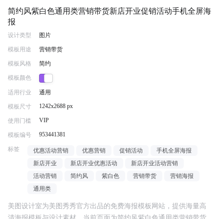
简约风紫白色通用类营销带货新店开业促销活动手机全屏海
报
设计类型
图片
模板用途
营销带货
模板风格
简约
模板颜色
适用行业
通用
1242x2688 px
模板尺寸
VIP
使用门槛
953441381
模板编号
标签
优惠活动营销
优惠营销
促销活动
手机全屏海报
新店开业
新店开业优惠活动
新店开业活动营销
活动营销
简约风
紫白色
营销带货
营销海报
通用类
美图设计室为美图秀秀官方出品的免费海报模板网站，提供海量高
清海报模板与设计素材。当前页面为
简约风紫白色通用类营销带货