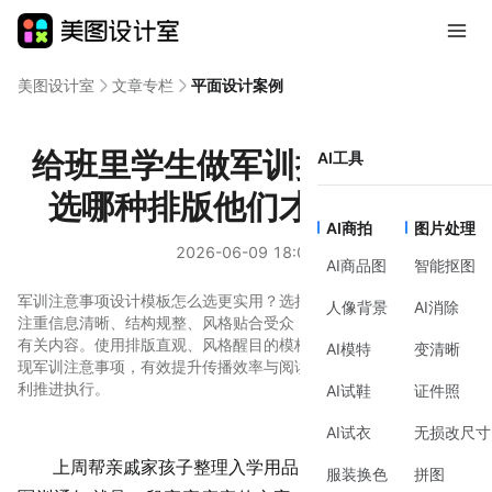
美图设计室
文章专栏
平面设计案例
给班里学生做军训提醒，到底
AI工具
选哪种排版他们才愿意看？
AI商拍
图片处理
2026-06-09 18:01
AI商品图
智能抠图
军训注意事项设计模板怎么选更实用？选择军训注意事项模板时应
人像背景
AI消除
注重信息清晰、结构规整、风格贴合受众，便于学生快速掌握军训
有关内容。使用排版直观、风格醒目的模板进行设计，能更好地呈
AI模特
变清晰
现军训注意事项，有效提升传播效率与阅读体验，帮助军训安排顺
利推进执行。
AI试鞋
证件照
AI试衣
无损改尺寸
上周帮亲戚家孩子整理入学用品，发现他们学校发来的
服装换色
拼图