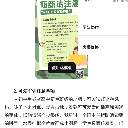
PPT
招聘招
团队协作
套餐价格
使用此模板
2. 可爱军训注意事项
带初中生或者高中新生班级的老师，可以试试这种风
格。孩子本来对军训就有点怵，看到可可爱爱的插画和圆润
的字体，抵触情绪会少很多。我见过一个
班主任
把防晒霜要
涂哪里、水壶挂哪个位置画成
小图标
，学生反而传着看。但