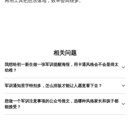
再用工具把想法落地，效率会高很多。
相关问题
我想给初一新生做一张军训提醒海报，用卡通风格会不会显得太
幼稚？
初一新生其实介于小孩和青少年之间，完全用低幼卡通确实不太合
适。建议选稍微成熟一点的卡通风格，比如线条简洁、角色表情自
军训通知里字特别多，怎么排版才能让人愿意看下去？
然的那种。配色别太鲜艳，多用 莫兰迪色 系。重点是卡通形象只做
先做减法，把能合并的条目合并，能删掉的废话删掉。剩下的内容
点缀，核心的注意事项还是用清晰的文字块呈现，既亲切又不失正
按紧急程度分成三类：必须遵守的、建议准备的、仅供参考的。用
想做一个军训注意事项的公众号推文，选哪种风格家长和孩子都
式感。
不同底色或图标区分，比如红色警示图标放第一条。每段文字别超
能接受？
过三行，重要数字单独放大显示，这样扫一眼也能抓到重点。
推文要考虑手机阅读，扁平风格比较稳，分区清晰，滑动起来不
累。头图可以用插画元素吸引学生，正文保持简洁。家长最关心的
是物资准备和 作息 时间，这两块单独做成卡片样式，方便他们截图