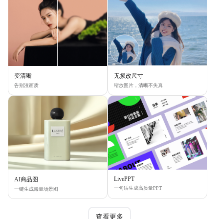
变清晰
无损改尺寸
告别渣画质
缩放图片，清晰不失真
LivePPT
AI商品图
一句话生成高质量PPT
一键生成海量场景图
查看更多