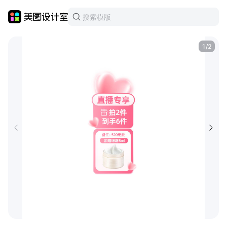
1
/
2