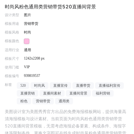
时尚风粉色通用类营销带货520直播间背景
设计类型
图片
模板用途
营销带货
模板风格
时尚
模板颜色
适用行业
通用
1242x2208 px
模板尺寸
VIP
使用门槛
939819537
模板编号
标签
520
时尚风
直播宣传
直播带货
直播福利宣传
直播营销
直播间素材
直播间背景
福利营销
粉色
营销带货
通用类
美图设计室为美图秀秀官方出品的免费海报模板网站，提供海量高
清海报模板与设计素材。当前页面为
时尚风粉色通用类营销带货
520直播间背景
模板，无需考虑海报必备要素、构成条件、海报字
体等限制条件，更换文字即可在线生成
时尚风粉色通用类营销带货