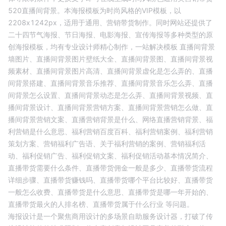
520直播间背景
。本海报模板为
时尚
风格的
VIP
模板，以
2208
x
1242
px，适用于
通用
、
营销带货
制作。同时网站还提供了
二十四节气海报、节日海报、电影海报、宣传海报等多种类型的原
创海报模板，均有专业设计师精心制作，一站解决模板
直播间背景
墙图片、
直播间背景图片壁纸大全、
直播间背景图、
直播间背景视
频素材、
直播间背景图片高清、
直播间背景虚化是怎么弄的、
直播
间背景搭建、
直播间背景音乐推荐、
直播间背景音乐怎么弄、
直播
间背景怎么设置、
直播间背景动态是怎么弄、
直播间背景视频、
直
播间背景设计、
直播间背景营销方案、
直播间背景营销怎么做、
直
播间背景营销文案、
直播营销背景是什么、
网络直播营销背景、
福
利营销是什么意思、
福利营销百度百科、
福利营销案例、
福利营销
策划方案、
营销福利广告语、
关于福利营销的案例、
营销福利活
动、
福利促销广告、
福利促销文案、
福利促销活动基本情况简介、
直播带货需要什么条件、
直播带货佣金一般是多少、
直播带货流程
详细步骤、
直播带货赚钱吗、
直播带货哪个平台比较好、
直播带货
一般怎么收费、
直播带货是什么意思、
直播带货是哪一年开始的、
直播带货最火的人排名榜、
直播带货属于什么行业
等问题。
海报设计是一个聚焦商用设计的多场景自助服务设计器，打破了传