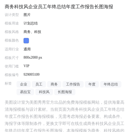
商务科技风企业员工年终总结年度工作报告长图海报
设计类型
图片
模板用途
计划总结
模板风格
商务、科技
模板颜色
适用行业
通用
800x2000 px
模板尺寸
VIP
使用门槛
929095109
模板编号
标签
企业
员工
商务
工作报告
年度
年终总结
易拉宝
科技风
长图海报
美图设计室为美图秀秀官方出品的免费海报模板网站，提供海量高
清海报模板与设计素材。当前页面为
商务科技风企业员工年终总结
年度工作报告长图海报
模板，无需考虑海报必备要素、构成条件、
海报字体等限制条件，更换文字即可在线生成
商务科技风企业员工
年终总结年度工作报告长图海报
。本海报模板为
商务、科技
风格的