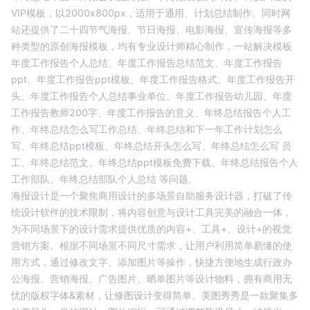
VIP
模板，以
2000
x
800
px，适用于
通用
、
计划总结
制作。同时网
站还提供了二十四节气海报、节日海报、电影海报、宣传海报等多
种类型的原创海报模板，均有专业设计师精心制作，一站解决模板
年度工作报告个人总结、
年度工作报告总结范文、
年度工作报告
ppt、
年度工作报告ppt模板、
年度工作报告格式、
年度工作报告开
头、
年度工作报告个人总结事业单位、
年度工作报告幼儿园、
年度
工作报告教师200字、
年度工作报告的意义、
年终总结报告个人工
作、
年终总结怎么写工作总结、
年终总结和下一年工作计划怎么
写、
年终总结ppt模板、
年终总结开头怎么写、
年终总结怎么写 员
工、
年终总结范文、
年终总结ppt模板免费下载、
年终总结报告个人
工作部队、
年终总结部队个人总结
等问题。
海报设计是一个聚焦商用设计的多场景自助服务设计器，打破了传
统设计软件的技术限制，将内容创意与设计工具完美的融合一体，
为不同场景下的设计需求提供优质的内容+、工具+、设计+的视觉
营销方案。根据不同场景不同尺寸需求，让用户利用简单易懂的使
用方式，通过修改文字、添加图片等操作，快捷方便地生成行政办
公海报、营销海报、广告图片、晒单图片等设计物料，拥有商用无
忧的版权字体&素材，让修图设计变得简单。美图秀秀是一款聚集多