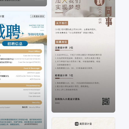
简单易懂的使用方式，通过修改文字、添加图片等
操作，快捷方便地生成行政办公海报、营销海报、
广告图片、晒单图片等设计物料，拥有商用无忧的
版权字体&素材，让修图设计变得简单。美图秀秀是
一款聚集多种产品为一身的网站；图片编辑，可通
过调整预设尺寸、滤镜光效、文字贴纸等素材，轻
松打造质感图片；工具百宝箱，内含抠图、拼图、
证件照，超多工具想你所想。