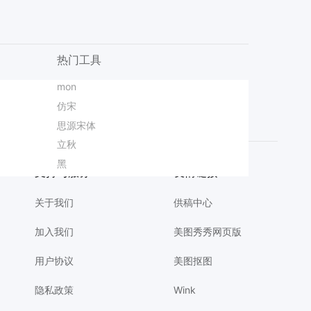
热门工具
报
3D风蓝色通用类营销带货开学季文具直播间背景
分类
mon
蓝色主图
台球活动海报
AI商品图
简约时尚风橙黄色秋季会员充值限时福利活动营销手机海报
设计
时尚风橙黄色通用类珠宝首饰营销带货电商竖版海报
对比海报
仿宋
写真活动海报
晋升通知
插画风蓝色宣传推广开学季班会家长会欢迎新同学横版投屏
实景风蓝色夏季美妆护肤营销带货手机海报
招新海报
思源宋体
春装上新通知
高考日祝福海报
商务风紫色灰色通用类会议通知邀请函手机全屏海报
爆款设计
图
卡通拼贴风黄色绿色鲜花萌宠类宠物活动营销手机全屏海报
端午节放假通知
立秋
读书感悟海报
腊八节海报
简约拼贴风橙黄色中秋节通用类充值福利营销手机海报
卡通风黄色通用类简介介绍开学季自我介绍手机全屏海报
通知海报
黑
科技海报
品牌运营计划PPT
简约商务风黄色通用类开业宣传邀请函手机全屏海报
支持与服务
友情链接
关于我们
供稿中心
加入我们
美图秀秀网页版
用户协议
美图抠图
隐私政策
Wink