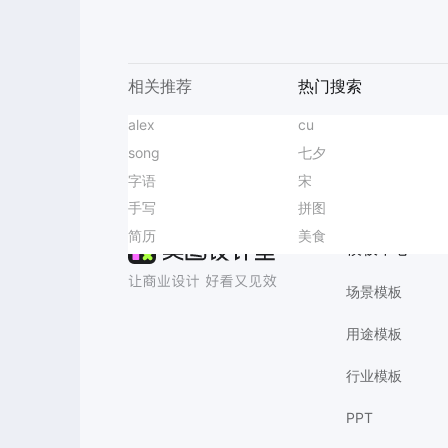
相关推荐
热门搜索
中秋国庆放假通知
alex
大暑节气科普图
买家秀设计
变清晰
时尚风黄灰色美容美业类营销带货美业会员充值手机全屏海报
主图海报
cu
超市海报爆款设计
重阳活动宣传图
AI消除
商品海报
song
积木海报爆款设计
圣诞节元素
实景风棕色生活百货类营销带货家居香薰产品宣传手机全屏海报
垃圾分类
七夕
大雪主题海报
献血口号
展会海报
字语
长袖海报爆款设计
世界地球日
实景风粉色七夕情人节餐饮酒水营销带货手机全屏海报
带货
宋
干皮海报爆款设计
餐厅新品
智能抠图
无损改尺寸
横屏海报
手写
文字设计
击剑培训海报
可爱拼贴风黄黑色萌宠鲜花类宠物活动营销手机全屏海报
水果海报
拼图
图文穿搭
端午节礼物推荐
简约风
简历
清明节配图
夏至拼图
时尚风蓝色通用类营销带货秋季门店开业手机海报
结婚海报
美食
球鞋海报爆款设计
香港回归纪念日宣传
模板中心
场景模板
用途模板
行业模板
PPT