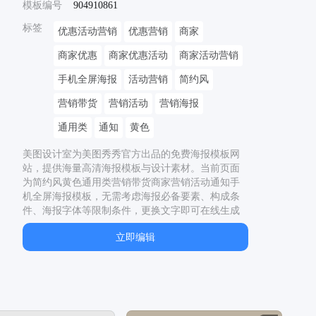
模板编号
904910861
标签
优惠活动营销
优惠营销
商家
商家优惠
商家优惠活动
商家活动营销
手机全屏海报
活动营销
简约风
营销带货
营销活动
营销海报
通用类
通知
黄色
美图设计室为美图秀秀官方出品的免费海报模板网
站，提供海量高清海报模板与设计素材。当前页面
为
简约风黄色通用类营销带货商家营销活动通知手
机全屏海报
模板，无需考虑海报必备要素、构成条
件、海报字体等限制条件，更换文字即可在线生成
简约风黄色通用类营销带货商家营销活动通知手机
立即编辑
全屏海报
。本海报模板为
简约
风格的
VIP
模板，以
2688
x
1242
px，适用于
通用
、
营销带货
制作。同
时网站还提供了二十四节气海报、节日海报、电影
海报、宣传海报等多种类型的原创海报模板，均有
专业设计师精心制作，一站解决模板
商家欺骗消费
者赔偿法、
商家入驻、
商家拒绝退款怎么办、
商家