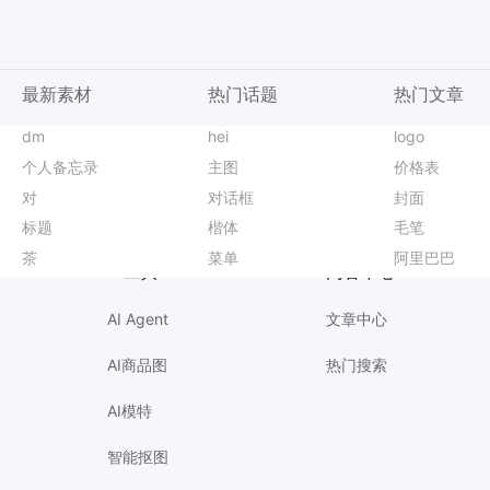
最新素材
热门话题
热门文章
实景风橙黄色营销带货秋季旅游出行营销推广长图海报
二维码海报
dm
价目表设计
商品图
LivePPT
简约风蓝白色通用类计划总结开学季干部竞选自我介绍PPT
儿童海报
hei
发货通知
每日一签
图片翻译
简约风橙黄色营销带货秋季通用类新品上市手机海报
公司海报
logo
沐浴露活动海
新品上市海报
商品精修
简约时尚风橙色营销带货秋季通用类新品上市手机海报
奶茶海报
个人备忘录
b站封面
游泳培训海报
简约风蓝色通用类会议通知邀请函手机全屏海报
婚礼海报
主图
自助海报爆款设计
重阳节
简约风蓝色红色通用类暂停营业通知公告手机全屏海报
宽带
价格表
舞蹈海报爆款
宠物知识海报
可爱拼贴风黄绿色鲜花萌宠类宠物活动营销手机全屏海报
幼儿园招生海报
对
寒衣节宣传海报
乡村振兴
实景风棕色餐饮美食中秋节礼盒营销带货手机全屏海报
录取通知书
对话框
滑雪场海报爆款设计
多视图教程
3D蓝色通用类招聘季企业宣讲会招聘会手机全屏海报
手机壳
封面
晋升通知
详情页设计图
简约实景风灰色营销带货睡眠疗愈体验课手机全屏海报
海报
标题
私教海报爆款设计
健身房海报设计
实景风橙黄色秋季旅游出行营销推广长图海报
游戏海报
楷体
秋分主题海报
志愿者招募
简约时尚风黄绿色通用类营销带货疗愈按摩宣传营销手机全屏海报
百货
毛笔
面膜价格海报
国际音乐节配
时尚风黄色休闲娱乐类香氛手作线下体验活动沙龙手机全屏海报
老带新
茶
照相馆海报爆款设计
小红书入职攻略
时尚风黄色鞋服箱包营销带货电商竖版海报
讲座海报
菜单
小红书首图
艺术展会海报
简约时尚风蓝色通用类珠宝首饰营销带货手机全屏海报
迎宾海报
阿里巴巴
抖音直播背景
班委竞选
AI工具
内容中心
AI Agent
文章中心
AI商品图
热门搜索
AI模特
智能抠图