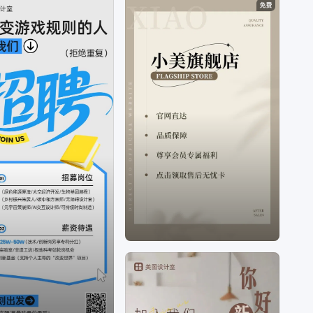
虚假宣传欺骗消费者该怎么赔偿、
商家投诉平台打
什么电话、
商家不开发票属于什么行为、
商家收款
码怎么申请、
商家通、
商家收款码和个人收款码有
什么区别、
商家收款码、
商家营销费是什么、
商家
营销费用被谁扣了、
商家营销手段是叫噱头吗、
商
家营销手段盘点、
商家营销费用是商家自己承担
吗、
商家营销运营部门的职责是什么、
商家营销套
路揭秘、
商家营销费用做账会计分录、
商家营销中
心、
商家营销运营部客服好做吗、
优惠营销词有哪
些、
优惠营销策略、
优惠营销方案、
优惠营销活动
方案、
营销优惠活动、
优惠营销文案、
营销优惠
券、
优惠活动营销话术、
营销活动优惠期、
优惠促
销、
营销海报图片、
营销海报模板、
营销海报制
作、
营销海报设计图片、
营销海报怎么做、
营销海
报背景图、
营销海报生成器下载、
营销海报体现产
品的那些内容、
营销海报里放名人的玩偶可以吗、
营销海报啥意思
等问题。
海报设计是一个聚焦商用设计的多场景自助服务设
计器，打破了传统设计软件的技术限制，将内容创
意与设计工具完美的融合一体，为不同场景下的设
计需求提供优质的内容+、工具+、设计+的视觉营
销方案。根据不同场景不同尺寸需求，让用户利用