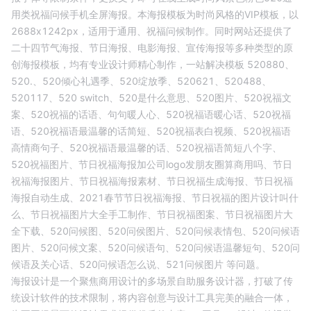
用类祝福问候手机全屏海报
。本海报模板为
时尚
风格的
VIP
模板，以
2688
x
1242
px，适用于
通用
、
祝福问候
制作。同时网站还提供了
二十四节气海报、节日海报、电影海报、宣传海报等多种类型的原
创海报模板，均有专业设计师精心制作，一站解决模板
520880、
520.、
520倾心礼遇季、
520绽放季、
520621、
520488、
520117、
520 switch、
520是什么意思、
520图片、
520祝福文
案、
520祝福的话语、
句句暖人心、
520祝福语暖心话、
520祝福
语、
520祝福语最温馨的话简短、
520祝福表白视频、
520祝福语
高情商句子、
520祝福语最温馨的话、
520祝福语简短八个字、
520祝福图片、
节日祝福海报加公司logo发朋友圈算商用吗、
节日
祝福海报图片、
节日祝福海报素材、
节日祝福生成海报、
节日祝福
海报自动生成、
2021春节节日祝福海报、
节日祝福的图片设计叫什
么、
节日祝福图片大全手工制作、
节日祝福图案、
节日祝福图片大
全下载、
520问候图、
520问侯图片、
520问候表情包、
520问候语
图片、
520问候文案、
520问候语句、
520问候语温馨短句、
520问
候语及关心话、
520问候语怎么说、
521问候图片
等问题。
海报设计是一个聚焦商用设计的多场景自助服务设计器，打破了传
统设计软件的技术限制，将内容创意与设计工具完美的融合一体，