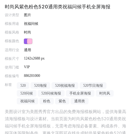
时尚风紫色粉色520通用类祝福问候手机全屏海报
设计类型
图片
模板用途
祝福问候
模板风格
时尚
模板颜色
适用行业
通用
1242x2688 px
模板尺寸
VIP
使用门槛
886201000
模板编号
标签
520
520海报
520祝福海报
520节日海报
520问候
520问候海报
手机全屏海报
时尚风
祝福问候
粉色
紫色
通用类
美图设计室为美图秀秀官方出品的免费海报模板网站，提供海量高
清海报模板与设计素材。当前页面为
时尚风紫色粉色520通用类祝
福问候手机全屏海报
模板，无需考虑海报必备要素、构成条件、海
报字体等限制条件，更换文字即可在线生成
时尚风紫色粉色520通