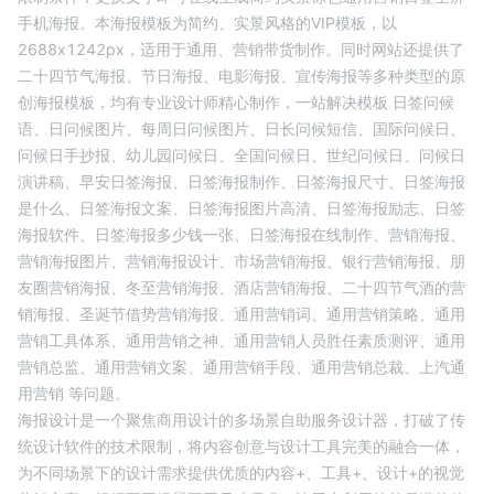
手机海报
。本海报模板为
简约、实景
风格的
VIP
模板，以
2688
x
1242
px，适用于
通用
、
营销带货
制作。同时网站还提供了
二十四节气海报、节日海报、电影海报、宣传海报等多种类型的原
创海报模板，均有专业设计师精心制作，一站解决模板
日签问候
语、
日问候图片、
每周日问候图片、
日长问候短信、
国际问候日、
问候日手抄报、
幼儿园问候日、
全国问候日、
世纪问候日、
问候日
演讲稿、
早安日签海报、
日签海报制作、
日签海报尺寸、
日签海报
是什么、
日签海报文案、
日签海报图片高清、
日签海报励志、
日签
海报软件、
日签海报多少钱一张、
日签海报在线制作、
营销海报、
营销海报图片、
营销海报设计、
市场营销海报、
银行营销海报、
朋
友圈营销海报、
冬至营销海报、
酒店营销海报、
二十四节气酒的营
销海报、
圣诞节借势营销海报、
通用营销词、
通用营销策略、
通用
营销工具体系、
通用营销之神、
通用营销人员胜任素质测评、
通用
营销总监、
通用营销文案、
通用营销手段、
通用营销总裁、
上汽通
用营销
等问题。
海报设计是一个聚焦商用设计的多场景自助服务设计器，打破了传
统设计软件的技术限制，将内容创意与设计工具完美的融合一体，
为不同场景下的设计需求提供优质的内容+、工具+、设计+的视觉