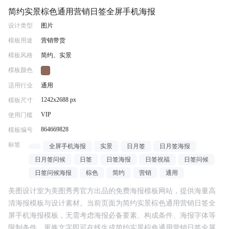
简约实景棕色通用营销日签全屏手机海报
设计类型
图片
模板用途
营销带货
模板风格
简约、实景
模板颜色
适用行业
通用
1242x2688 px
模板尺寸
VIP
使用门槛
864669828
模板编号
标签
全屏手机海报
实景
日月签
日月签海报
日月签问候
日签
日签海报
日签祝福
日签问候
日签问候海报
棕色
简约
营销
通用
美图设计室为美图秀秀官方出品的免费海报模板网站，提供海量高
清海报模板与设计素材。当前页面为
简约实景棕色通用营销日签全
屏手机海报
模板，无需考虑海报必备要素、构成条件、海报字体等
限制条件，更换文字即可在线生成
简约实景棕色通用营销日签全屏