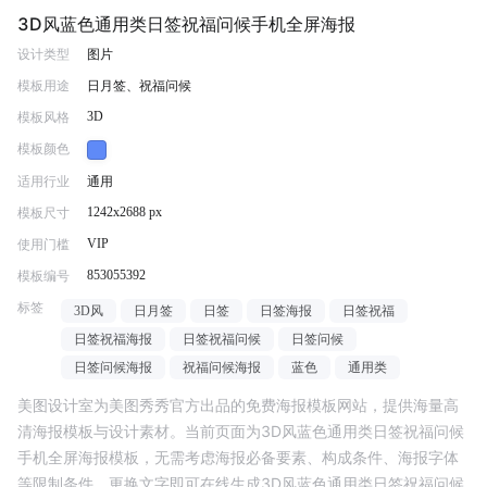
3D风蓝色通用类日签祝福问候手机全屏海报
设计类型
图片
模板用途
日月签、祝福问候
3D
模板风格
模板颜色
适用行业
通用
1242x2688 px
模板尺寸
VIP
使用门槛
853055392
模板编号
标签
3D风
日月签
日签
日签海报
日签祝福
日签祝福海报
日签祝福问候
日签问候
日签问候海报
祝福问候海报
蓝色
通用类
美图设计室为美图秀秀官方出品的免费海报模板网站，提供海量高
清海报模板与设计素材。当前页面为
3D风蓝色通用类日签祝福问候
手机全屏海报
模板，无需考虑海报必备要素、构成条件、海报字体
等限制条件，更换文字即可在线生成
3D风蓝色通用类日签祝福问候