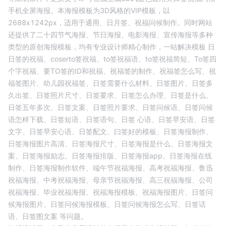
手机全屏海报
。本海报模板为
3D
风格的
VIP
模板，以
2688
x
1242
px，适用于
通用
、
日月签、祝福问候
制作。同时网站
还提供了二十四节气海报、节日海报、电影海报、宣传海报等多种
类型的原创海报模板，均有专业设计师精心制作，一站解决模板
日
日签的祝福、
coserto签祝福、
to签祝福语、
to签祝福简短、
To签四
个字祝福、
要TO签的ID和祝福、
祝福签的制作、
祝福签怎么写、
祝
福签图片、
幼儿园祝福签、
日签需要什么材料、
日签图片、
日签多
久出签、
日签照片尺寸、
日签要求、
日签怎么办理、
日签是什么、
日签五年多次、
日签文案、
日签照片要求、
日签问候语、
日签问候
语怎样下载、
日签短语、
日签语句、
日签 心语、
日签早安语、
日签
文字、
日签早安心语、
日签配文、
曰签好的模板、
日签海报制作、
日签海报图片高清、
日签海报尺寸、
日签海报是什么、
日签海报文
案、
日签海报励志、
日签海报排版、
日签海报app、
日签海报在线
制作、
日签海报制作软件、
端午节祝福海报、
高考祝福海报、
鲁迅
祝福海报、
中考祝福海报、
母亲节祝福海报、
高三祝福海报、
公司
祝福海报、
毕业祝福海报、
祝福海报模板、
祝福海报图片、
日签问
候海报图片、
日签问候海报模板、
日签问候海报怎么写、
日签话
语、
日签图文案
等问题。