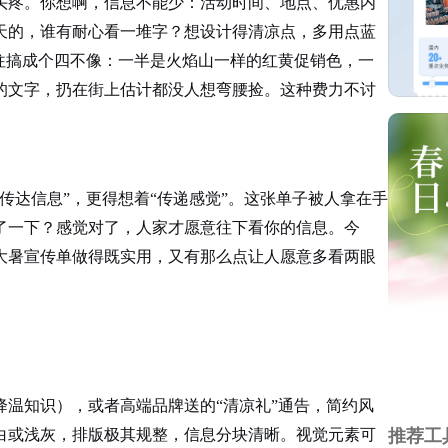
头疼。你想啊，信息不能少：活动时间、地点、优惠内
天的，谁有耐心看一堆字？想设计得清凉点，多用点蓝
往往搞成个四不像：一半是火焰山一样的红黄促销色，一
的文字，扔在街上估计都没人想弯腰捡。这种费力不讨
“传达信息”，更得想着“传递感觉”。这张单子被人拿在手
了一下？感觉对了，人家才愿意往下看你的信息。今
大暑宣传单做得既实用，又有那么点让人愿意多看两眼
降温知识），或者高端品牌送的
“清凉礼”通告，简约风
推荐工
白或浅灰，排版极其规整，信息分块清晰。视觉元素可