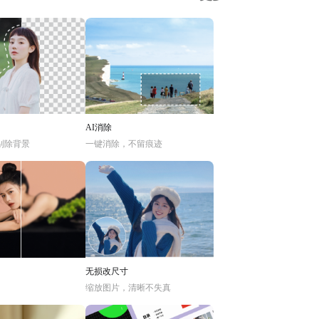
AI消除
别除背景
一键消除，不留痕迹
无损改尺寸
缩放图片，清晰不失真