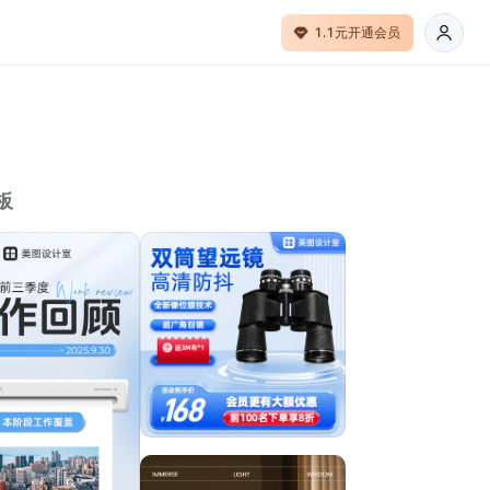
1.1元开通会员
板