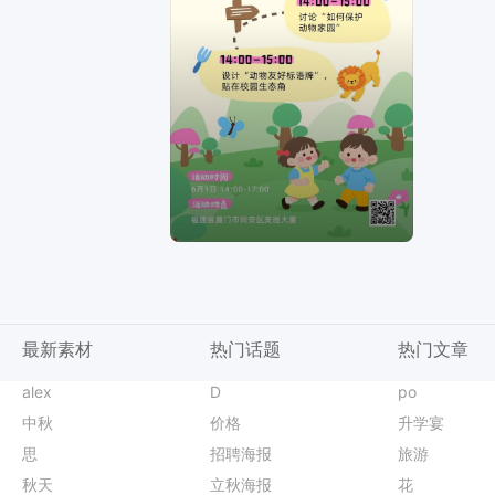
最新素材
热门话题
热门文章
简约风蓝色通用类活动通知手机全屏海报
主题教育
alex
放假公告
龙抬头
图片翻译
商务风橙黄色通用类喜报表彰手机全屏海报
分类
D
穿搭图文
中奖名单
商品精修
简约时尚风橙色营销带货秋季通用类新品上市手机海报
商品图
po
喷雾海报爆款
父亲节头像卡
变清晰
计
卡通拼贴风黄色绿色鲜花萌宠类宠物活动营销手机全屏海报
头图
中秋
立春促销图
烧烤价目表
商务风橙色通用类简介介绍人物介绍手机全屏海报
宝贝主图
价格
工牌设计
618海报设计攻略
简约实景风黄色营销带货中秋节通用类营销手机海报
宽带
升学宴
纯色海报
日程安排表
类计划总结开学季班会PPT
抠图
思
旅馆海报爆款设计
立秋文化插画
简约时尚风蓝绿色通用类恢复营业通知公告手机全屏海报
招聘主播
招聘海报
保湿水海报爆款设计
纪念海报
时尚风黄色通用类珠宝首饰营销带货手机全屏海报
拼多多主图
旅游
电商女装
运动会
实景风棕色餐饮美食中秋节礼盒营销带货手机全屏海报
电商主图
秋天
妇女节活动海报
相亲简介
卡通风黄色通用类简介介绍开学季自我介绍手机全屏海报
电商主页
立秋海报
活动日历
圣诞节配图
简约时尚风橙色秋季限时主题活动营销推广手机海报
电商工具
花
世界卫生日配
好物分享