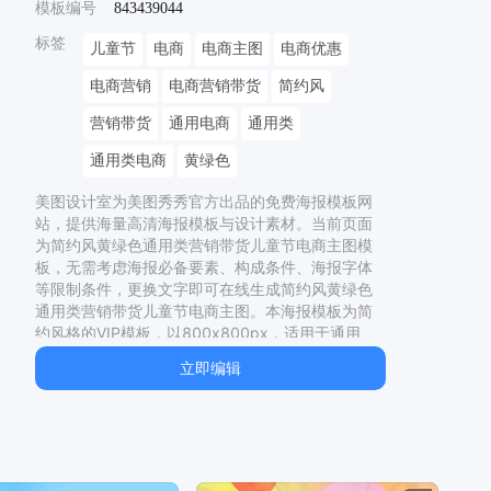
模板编号
843439044
标签
儿童节
电商
电商主图
电商优惠
电商营销
电商营销带货
简约风
营销带货
通用电商
通用类
通用类电商
黄绿色
美图设计室为美图秀秀官方出品的免费海报模板网
站，提供海量高清海报模板与设计素材。当前页面
为
简约风黄绿色通用类营销带货儿童节电商主图
模
板，无需考虑海报必备要素、构成条件、海报字体
等限制条件，更换文字即可在线生成
简约风黄绿色
通用类营销带货儿童节电商主图
。本海报模板为
简
约
风格的
VIP
模板，以
800
x
800
px，适用于
通用
、
营销带货
制作。同时网站还提供了二十四节气海
立即编辑
报、节日海报、电影海报、宣传海报等多种类型的
原创海报模板，均有专业设计师精心制作，一站解
决模板
儿童节几岁到几岁的孩子可以过、
儿童节英
语、
儿童节手抄报、
儿童节的由来、
儿童节放假几
天、
儿童节的由来和意义、
儿童节放假吗、
儿童节
手抄报图片、
儿童节属于我国传统节日吗、
儿童节