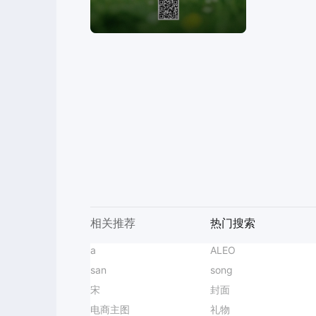
相关推荐
热门搜索
主图
a
教练介绍
学雷锋宣传
AI商品图
简约实景风灰色营销带货睡眠疗愈体验课手机全屏海报
主图海报
ALEO
健身课程
宠粉福利海报
AI消除
图标
san
百日宴海报
世界湿地日
实景风橙黄色通用类中秋节礼盒营销带货手机全屏海报
垃圾分类
song
化妆品价格海报爆款设
世界人口日宣传
思维导图
宋
祛痘产品海报爆款设计
校园活动海报
简约风蓝色通用类会议通知邀请函手机全屏海报
扩图
封面
旅行计划
停水通知
卡通3D风紫色通用
LivePPT
智能抠图
朋友圈背景图
电商主图
亲子活动海报
小暑视觉设计
实景风蓝色夏季美妆护肤营销带货手机海报
电商
礼物
穿搭分享
双十一电商商品