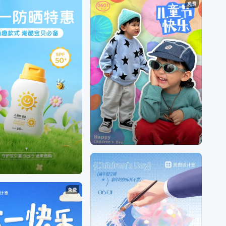
手抄报内容文字、
儿童节营销策划方案、
儿童节营
销活动策划方案、
儿童节营销活动主题、
儿童节营
销文案、
儿童节营销策略、
儿童节营销主题名称、
儿童节营销口号、
61儿童节营销活动文本、
儿童节
营销活动、
儿童节营销主题、
电商营销策略、
电商
营销的策略与方法、
电商营销是什么意思、
电商营
销中心项目电商客户揽投部、
电商营销是干嘛的、
电商营销工具、
电商营销中、
电商营销模式、
电商
营销词、
电商营销方式、
营销带货文案、
营销带货
的方式、
带货营销模式、
带货营销的思路、
带货营
销方案、
带货销售是什么意思、
带货销售技巧、
带
货销售的设计思路、
网络营销带货、
抖音营销带货
等问题。
海报设计是一个聚焦商用设计的多场景自助服务设
计器，打破了传统设计软件的技术限制，将内容创
意与设计工具完美的融合一体，为不同场景下的设
计需求提供优质的内容+、工具+、设计+的视觉营
销方案。根据不同场景不同尺寸需求，让用户利用
简单易懂的使用方式，通过修改文字、添加图片等
操作，快捷方便地生成行政办公海报、营销海报、
广告图片、晒单图片等设计物料，拥有商用无忧的