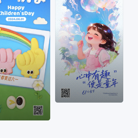
版权字体&素材，让修图设计变得简单。美图秀秀是
一款聚集多种产品为一身的网站；图片编辑，可通
过调整预设尺寸、滤镜光效、文字贴纸等素材，轻
松打造质感图片；工具百宝箱，内含抠图、拼图、
证件照，超多工具想你所想。