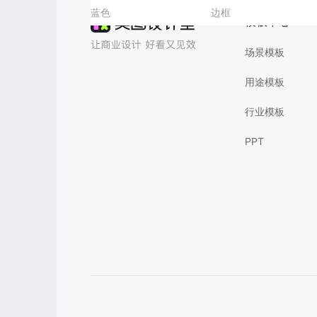
百货
蓝色
出差报销海报
明星应援手机壁纸
时尚风橙黄色通用类珠宝首饰营销带货电商竖版海报
直播背景图
边框
好看的服饰海报爆款设
教育培训试课
模板中心
场景模板
用途模板
行业模板
PPT