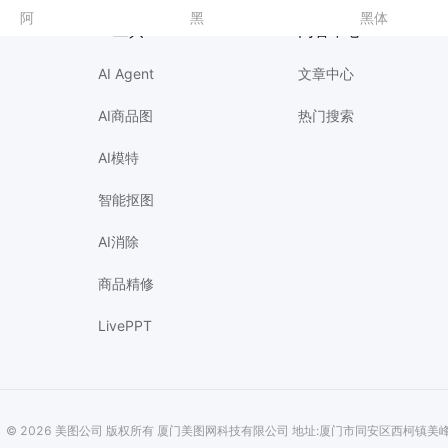
计
商务风蓝色通用类宣传推广开学季校方招生宣传长图海报
简约风
阿
足球培训海报
年会邀请
3D蓝色通用类招聘季企业宣讲会招聘会手机全屏海报
贴图
黑
照相馆海报爆款设计
满月宴海报
时尚风灰色通用类简介介绍人物介绍手机全屏海报
食品主图
黑体
香水海报爆款
工作日报
AI工具
内容中心
AI Agent
文章中心
AI商品图
热门搜索
AI模特
智能抠图
AI消除
商品精修
LivePPT
© 2026 美图公司 版权所有 厦门美图网科技有限公司 地址:厦门市同安区西柯镇