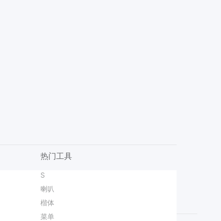
热门工具
设计
片
可爱拼贴风黄绿色鲜花萌宠类宠物活动营销手机全屏海报
图书馆
S
旺铺招商海报
Agent衣服礼盒
无损改尺寸
喜庆风红色通用类通知公告婚礼邀请函手机全屏海报
简约商务风黄色通用类开业宣传邀请函手机全屏海报
带货
喇叭
霜降促销图
消防宣传日
喜庆风红色通用类通知公告婚礼邀请函手机全屏海报
实景风黄棕色秋季限时服装折扣营销带货手机全屏海报
文生图
楷体
男装品牌海报爆款设计
献血活动
简约拼贴风橙黄色中秋节通用类充值福利营销手机海报
图
卡通风黄色通用类开学季自我介绍手机全屏海报
白底图
菜单
瑜伽课程海报
圣诞海报
时尚风黄灰色美容美业类营销带货美业会员充值手机全屏海报