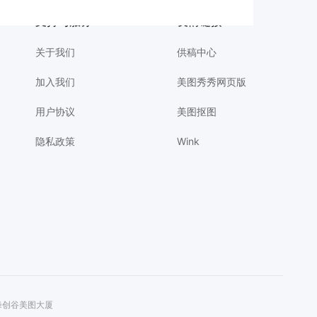
设计
卡通风蓝色绿色鲜花萌宠类宠物活动营销手机全屏海报
首图
全国爱眼日配图
白底图片教程
3D风蓝色通用类营销带货开学季文具直播间背景
支持与服务
友情链接
关于我们
供稿中心
加入我们
美图秀秀网页版
用户协议
美图抠图
隐私政策
Wink
美峰创谷美图大厦