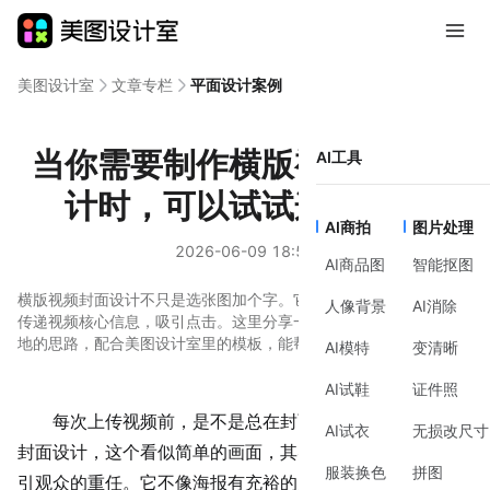
美图设计室
文章专栏
平面设计案例
当你需要制作横版视频封面设
AI工具
计时，可以试试这些方法
AI商拍
图片处理
2026-06-09 18:53
AI商品图
智能抠图
横版视频封面设计不只是选张图加个字。它需要在有限空间内快速
人像背景
AI消除
传递视频核心信息，吸引点击。这里分享一套从明确目标到视觉落
地的思路，配合美图设计室里的模板，能帮你更高效地完成创作。
AI模特
变清晰
AI试鞋
证件照
每次上传视频前，是不是总在封面上卡很久？横版视频
AI试衣
无损改尺寸
封面设计，这个看似简单的画面，其实承担着“黄金三秒”吸
服装换色
拼图
引观众的重任。它不像海报有充裕的展示空间，更像一个精