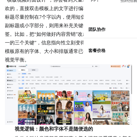
PPT
招聘招
欢的，直接双击模板上的文字进行编辑。这里有个技巧：主
标题尽量控制在7个字以内，使用短促有力的词汇或设问。
副标题或小字部分，则用来补充关键数据、结论或身份标
团队协作
签。比如，把“如何做好
内容营销
”改成“内容营销，从零到
一的三个关键”，信息指向性立刻变得更强。替换文字时，
套餐价格
模板原有的字体、大小和排版通常已做过优化，能帮你保持
视觉平衡。
视觉逻辑：颜色和字体不是随便选的