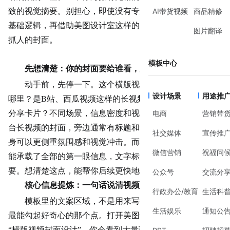
致的视觉摘要。别担心，即使没有专业设计背景，掌握一些
AI带货视频
商品精修
基础逻辑，再借助美图设计室这样的工具，也能做出清晰又
图片翻译
抓人的封面。
模板中心
先想清楚：你的封面要给谁看，用在哪儿？
动手前，先停一下。这个横版视频封面设计主要出现在
设计场景
用途推
哪里？是B站、
西瓜视频
这样的长视频平台，还是视频号的
分享卡片？不同场景，信息密度和视觉风格有细微差别。平
电商
营销带
台长视频的封面，旁边通常有标题和up主信息，所以封面本
社交媒体
宣传推
身可以更侧重氛围感和视觉冲击。而社交分享卡片，封面可
微信营销
祝福问
能承载了全部的第一眼信息，
文字标题
的清晰度就至关重
要。想清楚这点，能帮你后续更快地做选择。
公众号
交流分
核心信息提炼：一句话说清视频内容
行政办公/教育
生活科
模板里的文案区域，不是用来写摘要的。你需要提炼出
生活娱乐
通知公
最能勾起好奇心的那个点。打开美图设计室，在模板库搜索
“横版视频封面设计”，你会看到大量现成结构。选中一个喜