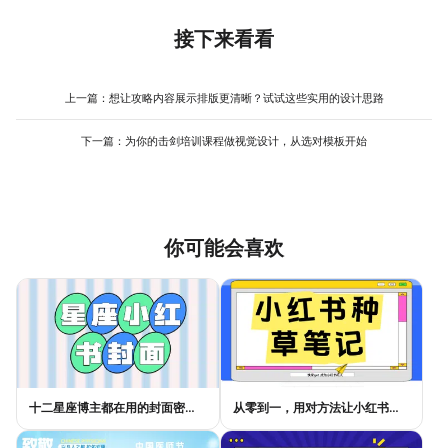
内，避免紧贴边缘。在美图设计室创建时，可以直接选择“横版视频
以用代码流视觉图，讲解心理学可以选用宁静的自然场景，然后加
封面”或“16:9”的相关模板和画布尺寸，这些模板通常会预先考虑安
上半透明蒙层来降低干扰，让文字更突出。在配色上，不必局限于
接下来看看
全区域的问题。导出时，分辨率设置为1920x1080像素，RGB色彩
深蓝，可以选用深蓝绿、靛青色等既保持理性又略带活力的颜色。
模式，就能满足绝大多数线上平台的清晰度要求。
字体选择一款清晰易读的无衬线体，如思源黑体、阿里巴巴普惠体
等。版式上，可以尝试将主讲人自信、有感染力的肖像照片与核心
上一篇：
想让攻略内容展示排版更清晰？试试这些实用的设计思路
标题文字结合，增加人情味。在美图设计室搜索“横版视频封面设计”
时，可以加上“知识”、“科普”、“讲座”等关键词，能找到许多现成的
下一篇：
为你的击剑培训课程做视觉设计，从选对模板开始
优秀版式参考，直接在其基础上修改文案和配色，效率会高很多。
你可能会喜欢
十二星座博主都在用的封面密码，星座小红书封面标题这样写才吸睛
从零到一，用对方法让小红书种草笔记的流量自己找上门