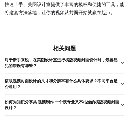
快速上手。美图设计室提供了丰富的模板和便捷的工具，能
将这套方法落地，让你的视频从封面开始就赢在起点。
相关问题
对于新手来说，在美图设计室进行横版视频封面设计时，最容易
犯的错误有哪些？
新手最容易陷入两个误区。一是信息过载，想把所有内容都塞进封
面，导致文字密密麻麻，没有重点。封面不是详情页，它的核心任
横版视频封面设计的尺寸和分辨率有什么具体要求？不同平台是
务是吸引点击，而非说明一切。二是忽视视觉层次，随意搭配颜色
否通用？
和字体，导致画面杂乱，主题不突出。比如使用了三种以上字体，
横版视频封面设计虽然没有一个绝对统一的尺寸，但主流平台普遍
或者文字颜色与背景融合，难以辨认。解决方法是：严格遵循一个
采用16:9的宽高比，这是标准 横屏视频 的比例。常见的分辨率是
如何为知识分享类 视频制作 一个既专业又不枯燥的横版视频封面
主标题、一个副标题的简洁结构；坚持使用同一色系内的颜色，并
1920像素（宽）x 1080像素（高）。虽然比例一致，但不同平台
设计？
确保文字与背景有高对比度；多利用美图设计室模板自带的优化布
在上传时可能会有细微差异。例如，有些平台可能会在封面两侧或
局，它们通常已经考虑了视觉流线和层次感。
知识类视频封面需要在专业感和亲和力之间找到平衡。可以从这几
底部叠加UI元素（如播放按钮、标题栏）。因此，最稳妥的做法
个方面入手：在视觉上，避免使用过于冷峻、严肃的纯色背景。可
是：确保所有关键文字和视觉核心元素集中在画面中央的安全区域
以尝试使用与主题相关的场景图作为背景，比如讲解互联网知识可