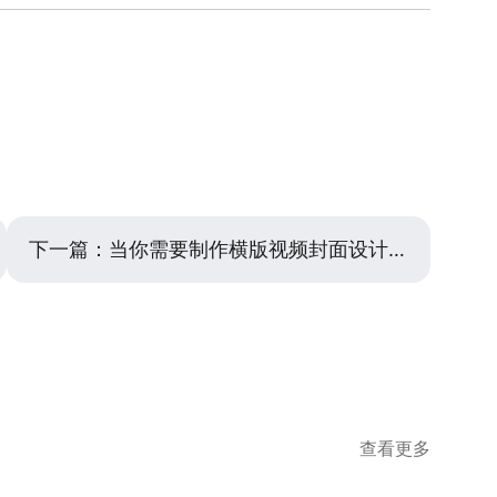
但借助工具可以事半功倍。在美图设计室完成一个版本的
容展示排版，远比填满所有空白的版面更显高级和易读。
可以利用它的‘多尺寸适配’或类似功能（具体名称可能
用尺寸的画布，如A4纸张尺寸。系统会尝试智能调整原设
布。这时你需要做的是检查和手动微调：因为尺寸比例变
，图片位置可能需要移动以确保关键信息仍在视觉中心。这
的配色、字体、图标元素都得以保留，能极大提升跨平台
下一篇：
当你需要制作横版视频封面设计时，可以试试这些方法
查看更多