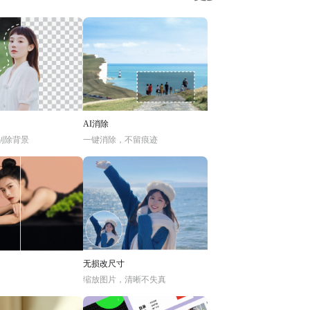
AI消除
别除背景
一键消除，不留痕迹
无损改尺寸
缩放图片，清晰不失真