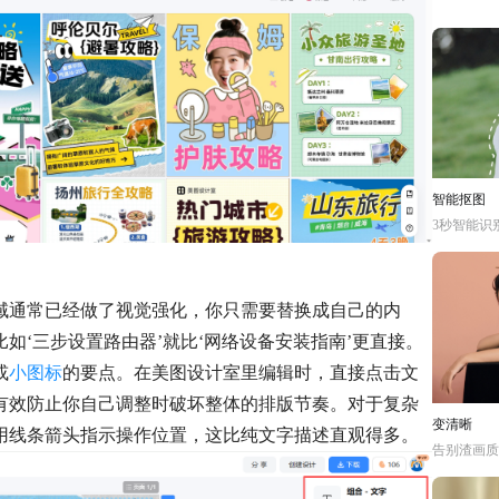
智能抠图
3秒智能识
域通常已经做了视觉强化，你只需要替换成自己的内
如‘三步设置路由器’就比‘网络设备安装指南’更直接。
或
小图标
的要点。在美图设计室里编辑时，直接点击文
有效防止你自己调整时破坏整体的排版节奏。对于复杂
变清晰
用线条箭头指示操作位置，这比纯文字描述直观得多。
告别渣画质