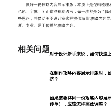
做好一份攻略内容展示排版，本质上是逻辑梳理
色彩、字体、间距这些视觉语言，每一步都是为了降
些思路，并借助美图设计室这样提供海量‘攻略内容展
晰、专业、易于传播的攻略内容。
相关问题
对于设计新手来说，如何快速
最快的方法是找到一个高质量的模板作为
容展示排版’，筛选出符合你内容主题和发
在制作攻略内容展示排版时，
牌化微调’。先别急着改动布局，把模板
挤？
信息准确。然后，根据你的品牌色或内容
查字体和图片是否需要统一调整。这个
核心技巧是‘做减法’和‘分层级’。首先
身，从而快速产出专业感不错的作品。
表。其次，运用排版元素建立清晰的视
如果需要将同一份攻略内容展
字号和加粗，正文使用标准字号。然后
传单），应该怎样高效调整？
加间距，或用浅色背景色块将相关步骤
边距、元素之间的间距来增加呼吸感。