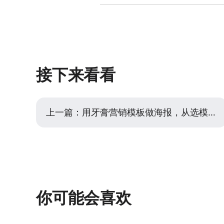
如果从零开始适配不同尺寸确实麻烦，
颖而出的关键。一个疏密有致的攻略内
设计后，比如先做好公众号竖版长图，你
为‘应用其他尺寸’），一键生成其他常
计中的文字和元素布局，使其适应新画
化，有些 文字框 可能需要拉宽或缩短
种方法避免了从头再设计的繁琐，核心
接下来看看
制作攻略内容展示排版的效率。
上一篇：
用牙膏营销模板做海报，从选模板到出稿的完整思路
你可能会喜欢