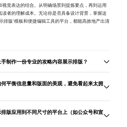
和视觉表达的结合。从明确场景到提炼要点，再到运用
低读者的理解成本。无论你是否具备设计背景，掌握这
示排版’模板和便捷编辑工具的平台，都能高效地产出清
上手制作一份专业的攻略内容展示排版？
起点。你可以在美图设计室的模板库中直接搜索‘攻略内
布场景的模板。选择模板后，重点进行‘内容替换’和‘品
如何平衡信息量和版面的美观，避免看起来太拥
里的示例文字全部换成你自己的标题、步骤和说明，确保
调性，使用编辑器的‘颜色’功能更换整体配色。最后，检
过程能保证排版结构是经过验证的，你只需要专注内容本
，精简文字，只保留必要信息，将长句拆分为短句或要点列
觉层级：用最大的字号突出主标题，次级标题使用稍小的
示排版应用到不同尺寸的平台上（如公众号和宣
，利用留白和色块进行空间分割，在不同逻辑段落之间增
归为一组。在美图设计室中，你可以通过调整文本框的内
记住，留白不是浪费空间，它是引导视线、让重点信息脱