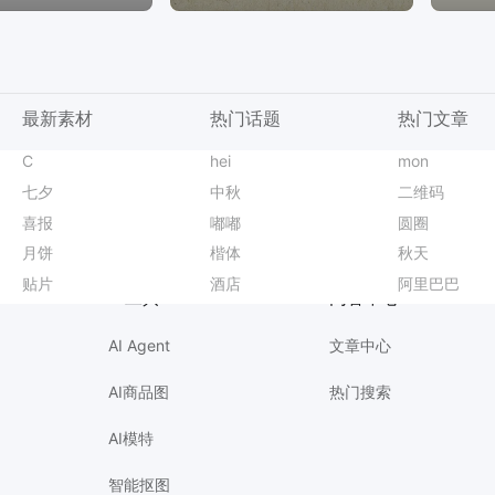
最新素材
热门话题
热门文章
商务风蓝色通用类简介介绍人物介绍手机全屏海报
二月你好
C
清明节配图
试色换发
LivePPT
时尚风粉色营销带货七夕情人节通用类直播间贴片
会员招募
hei
门店运营
重阳节主题壁纸
无损改尺寸
卡通风黄色通用类通知公告婚礼邀请函长图海报
八月
mon
横版邀请函
团建活动
智能抠图
时尚风橙黄色美容美业沙龙会分享邀请函手机全屏海报
发布会
七夕
升学宴活动海报
立秋公众号推文
实景风蓝色夏季美妆护肤营销带货手机海报
四月
中秋
蓝色主图
信纸模板
简约商务风黄色通用类开业宣传邀请函手机全屏海报
垃圾分类
二维码
口腔活动海报
限时秒杀活动
简约时尚风橙色秋季限时主题活动营销推广手机海报
小红书
喜报
香水海报爆款设计
蓝天白云背景
商务风橙色通用类简介介绍人物介绍手机全屏海报
展会海报
嘟嘟
车展海报
电商直播封面
实景风旅游出行类营销带货秋季旅游出行营销推广手机海报
招聘会
圆圈
旅游招聘
萌宠元素
时尚风蓝色通用类营销带货秋季门店开业手机海报
朋友圈封面
月饼
品牌男装海报爆款设计
重阳节老年大学
3D绿色通用类开学季祝福问候手机全屏海报
横版视频封面
楷体
开业优惠
每日一练
商务风黑色通用类开业宣传邀请函手机全屏海报
游园会
秋天
关注我边框
员工表彰海报
美妆护肤营销带货手机全屏海报
竖版视频封面
贴片
腮红海报爆款设计
电动车安全提醒
商务风橙色通用类年终总结公司企业工作汇报PPT
简约风
酒店
唇膏海报爆款设计
烧烤价目表
文艺风插画黄色粉色七夕情人节通用类活动通知手机全屏海报
课程封面
阿里巴巴
舞蹈海报爆款
小红书图文生
AI工具
内容中心
AI Agent
文章中心
AI商品图
热门搜索
AI模特
智能抠图