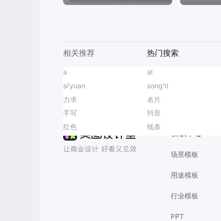
相关推荐
热门搜索
书封面
a
帆船活动海报
消费者权益日海报
图片翻译
商务风蓝色通用类简介介绍人物介绍手机全屏海报
书籍封面
al
长图设计
处暑朋友圈背景
AI消除
分类
si'yuan
保湿水海报爆款设计
古典舞培训海报
插画风蓝色通用类开学季祝福问候手机全屏海报
十月
song'ti
旅游封面
618拼图
学生会招新
力求
中元节海报
小满节气配图
商务风紫色灰色通用类会议通知邀请函手机全屏海报
宝宝生日
名片
直播间物料贴片
致敬她力量
变清晰
AI商品图
月亮
手写
小暑节气科普图
毕业季海报
时尚风粉色七夕情人节美容美业营销带货手机全屏海报
月嫂
抖音
买家秀
大暑创意视觉
演唱会
红色
网球培训海报
高考聊天背景
时尚风灰色通用类简介介绍人物介绍手机全屏海报
短视频封面
线条
横图设计
教师节公益广告
3D紫色七夕情人节
模板中心
场景模板
用途模板
行业模板
PPT