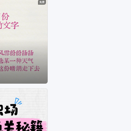
的字如何编辑、
小红书封面大小、
小红书封面排版
等问题。
海报设计是一个聚焦商用设计的多场景自助服务设
计器，打破了传统设计软件的技术限制，将内容创
意与设计工具完美的融合一体，为不同场景下的设
计需求提供优质的内容+、工具+、设计+的视觉营
销方案。根据不同场景不同尺寸需求，让用户利用
简单易懂的使用方式，通过修改文字、添加图片等
操作，快捷方便地生成行政办公海报、营销海报、
广告图片、晒单图片等设计物料，拥有商用无忧的
版权字体&素材，让修图设计变得简单。美图秀秀是
一款聚集多种产品为一身的网站；图片编辑，可通
过调整预设尺寸、滤镜光效、文字贴纸等素材，轻
松打造质感图片；工具百宝箱，内含抠图、拼图、
证件照，超多工具想你所想。