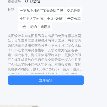
模板编号
851623708
标签
一岁九个月的宝宝会说话了吗
交流分享
小红书大字封面
小红书封面
干货分享
白色
简约
通用类
美图设计室为美图秀秀官方出品的免费海报模板网
站，提供海量高清海报模板与设计素材。当前页面
为
简约白色通用类交流分享一岁六个月宝宝会说话
了吗小红书大字封面
模板，无需考虑海报必备要
素、构成条件、海报字体等限制条件，更换文字即
可在线生成
简约白色通用类交流分享一岁六个月宝
宝会说话了吗小红书大字封面
。本海报模板为
简约
风格的
VIP
模板，以
1656
x
1242
px，适用于
通用
、
交流分享
制作。同时网站还提供了二十四节气海
报、节日海报、电影海报、宣传海报等多种类型的
立即编辑
原创海报模板，均有专业设计师精心制作，一站解
决模板
小红书大字封面怎么弄、
小红书大字封面图
片、
小红书大字封面怎么做、
小红书大字封面图片
怎么弄、
小红书大字封面怎么制作、
小红书大字封
面怎么设置、
小红书封面字体、
小红书图片封面上