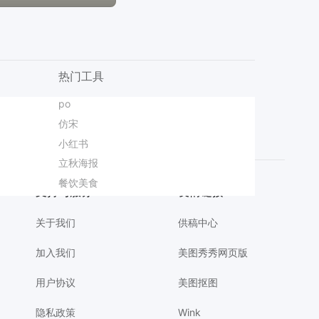
热门工具
时尚风蓝色鞋服箱包营销带货电商竖版海报
公众号封面图
po
体育赛事海报
端午节活动PPT
商品精修
简约时尚风黄白色通用类营销带货秋季门店开业手机海报
插画风蓝色通用类开学季班会家长会欢迎新同学横版投屏海报
大字
仿宋
专家海报
主视觉banner
插画风粉色七夕情人节通用类活动通知手机全屏海报
简约时尚风红色通用类开业宣传邀请函手机全屏海报
晚会
小红书
立秋上传版
会员活动海报
龙抬头节日海报
3D蓝色通用类招聘季企业宣讲会招聘会手机全屏海报
满月宴
立秋海报
夏令营海报
实习分享
插画风蓝粉色七夕情人节通用类邀请函手机全屏海报
设计
成
时尚风蓝色绿色鲜花萌宠类花艺活动营销手机全屏海报
音乐会
餐饮美食
情侣海报
小满节气海报
简约时尚风黄色通用类婚礼邀请函手机全屏海报
支持与服务
友情链接
关于我们
供稿中心
加入我们
美图秀秀网页版
用户协议
美图抠图
隐私政策
Wink