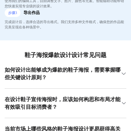
使用我们的编辑工具，自由调整文字、图片、颜色等元素。智能辅助功能帮动
您快速实现专业级的设计效果。
导出作品
步骤
3
完成设计后，选择合适的导出格式。我们支持多种文件格式，确保您的作品能
完美呈现在各种场景中。
鞋子海报爆款设计设计常见问题
如何设计出能够成为爆款的鞋子海报，需要掌握哪
些关键设计原则？
设计鞋子海报爆款需聚焦三大原则：首先是视觉冲击力，采
用高清晰度的产品特写图，突出鞋子的材质与设计细节；其
次是色彩与氛围，选择与产品定位相符的配色方案，例如运
在设计鞋子宣传海报时，应该如何构思和布局才能
动鞋搭配充满活力的渐变色；最后是文案策划，创作简洁有
有效吸引目标消费者？
力的广告语，精准传递核心卖点。在美图设计室中，您能直
接运用已整合这些原则的鞋子海报爆款设计模板，通过替换
构思鞋子宣传海报时，布局需引导视觉动线。将核心产品置
素材与文字快速完成专业级作品，其素材库内容广泛且操作
于海报黄金比例位置，利用光线与阴影增强立体感。搭配使
界面直观，极大提升了设计效率。
用场景图，如将跑鞋置于运动环境中，让消费者产生代入
当前市场上哪些风格的鞋子海报设计更易获得高关