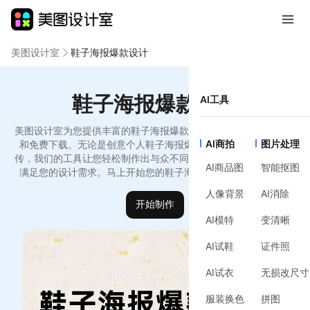
美图设计室
鞋子海报爆款设计
鞋子海报爆款设计
AI工具
美图设计室为您提供丰富的鞋子海报爆款设计模板，支持在线编辑
AI商拍
图片处理
和免费下载。无论是创意个人鞋子海报爆款设计模版还是品牌宣
传，我们的工具让您轻松制作出与众不同的设计作品，简洁高效，
AI商品图
智能抠图
满足您的设计需求。马上开始您的鞋子海报爆款设计创作之旅！
人像背景
AI消除
开始制作
AI模特
变清晰
AI试鞋
证件照
AI试衣
无损改尺寸
服装换色
拼图