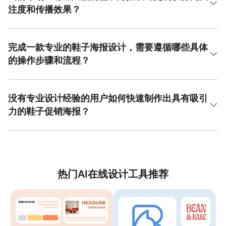
感。文字信息应分级处理，主标题、卖点与价格信息清晰区
注度和传播效果？
分。成功的鞋子海报爆款设计往往在首秒内传递关键信息，
并通过留白平衡画面元素，避免拥挤。美图设计室提供了多
当前易传播的鞋子海报风格主要包括极简主义、复古潮流与
种经过市场验证的布局模板，涵盖不同风格的鞋子海报爆款
未来科技感。极简风格通过纯净背景突出产品本身；复古潮
设计，用户可直接调用并修改，其丰富的模板资源与简易拖
流运用复古色调和经典元素唤起情感共鸣；未来科技感则借
完成一款专业的鞋子海报设计，需要遵循哪些具体
拽功能让高质量设计触手可及。
助金属质感与荧光色吸引年轻群体。制作鞋子海报爆款设计
的操作步骤和流程？
时，需紧跟社交媒体热点，例如将热门IP或话题与产品结
合。案例分析表明，明确风格定位并精准对接受众审美的设
专业鞋子海报设计流程包含四个核心步骤：第一步是明确设
计，其线上分享率显著更高。
计目标与受众，确定海报用途与风格方向；第二步是收集与
处理素材，选择高分辨率鞋款图片与配套元素；第三步是进
没有专业设计经验的用户如何快速制作出具有吸引
行版面构图，平衡产品、文案与装饰元素的空间关系；第四
力的鞋子促销海报？
步是细化调整，包括色彩校正、字体统一与品牌标识植入。
在整个流程中，持续优化鞋子海报爆款设计的视觉焦点与信
无经验用户可借助在线设计平台快速入门。首先选择与促销
息层次至关重要，确保最终成品兼具美感与商业诉求。
主题匹配的模板，如限时折扣或新品发布。接着替换模板中
的产品图片，确保主体清晰突出。然后修改文案内容，强调
促销价格与活动时限等关键信息。最后调整色彩与滤镜，强
化整体视觉吸引力。美图设计室专为新手优化了操作流程，
热门AI在线设计工具推荐
其模板库持续更新海量鞋子海报爆款设计资源，智能编辑工
具可一键完成背景移除与字体特效，让零基础用户也能高效
创作高质量促销海报。