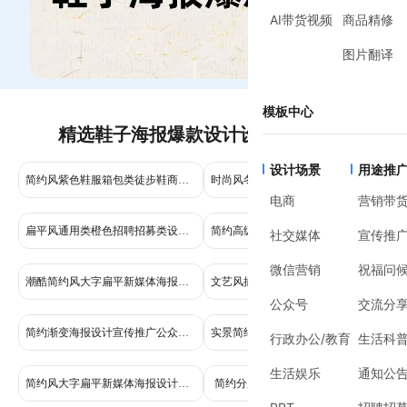
AI带货视频
商品精修
图片翻译
模板中心
精选鞋子海报爆款设计设计模板推荐
设计场景
用途推
简约风紫色鞋服箱包类徒步鞋商品详情页
时尚风冬至节气营销鞋服箱包手机海报
电商
营销带
扁平风通用类橙色招聘招募类设计岗位手机全屏海报
简约高级感实景世界气象日月球宇航员海报设计比赛征稿手机海报
社交媒体
宣传推
微信营销
祝福问
潮酷简约风大字扁平新媒体海报设计干货分享小红书封面
文艺风插画黄色灰色鲜花萌宠类花艺活动营销手机全屏海报
公众号
交流分
简约渐变海报设计宣传推广公众号二维码
实景简约风家居家装棕色家居品牌宣传推广公众号内页海报
行政办公/教育
生活科
生活娱乐
通知公
简约风大字扁平新媒体海报设计干货分享小红书封面
简约分广告传媒干货科普手机海报