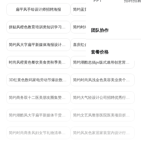
PPT
招聘招
扁平风手绘设计师招聘海报
简约蓝黄色通用类交流分享海报设计需求互动帖小红书大字封面
拼贴风橙色教育培训类知识学习讲座通知宣传全屏手机海报
简约时尚风紫色广告传媒类招聘招募类设计岗位手机全屏海报
团队协作
简约风大字扁平新媒体海报设计干货分享小红书封面
喜庆红金风店铺爆款女装排行榜营销海报
套餐价格
时尚风橙黄色餐饮美食类秋季美食市集活动营销手机海报
简约潮酷恶搞ps版式通用创意营销手机海报
3D红黄色数码家电劳动节爆款数码好物放肆购电商竖版海报
简约时尚风浅金色美容美业类个人营销简介介绍手机海报
简约商务双十二医美朋友圈集赞活动长图海报
简约大气轻设计公司招聘优秀行政人才宣传海报
简约潮酷风大字扁平新媒体干货分享小红书封面
简约文艺风整形医院医美项目折扣促销长图海报
简约时尚商务风妇女节礼物清单妇女节快乐手机海报
简约风灰色家居家装室内设计行业招聘海报