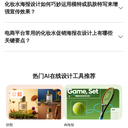
齐，文案能与视觉元素完美融合，共同构成高级的化妆水海
深浅不一的蓝色可营造层次感。绿色系象征自然与舒缓，适
化妆水海报设计如何巧妙运用模特或肌肤特写来增
报爆款设计。
合强调植物成分的产品。白色和透明色则用于表现洁净与清
强宣传效果？
爽。设计中可将产品置于由水波、水滴或朦胧水雾构成的渐
变背景上，通过色彩的柔和过渡来视觉化“水润”感受。避免使
在化妆水海报爆款设计中，模特或肌肤特写的运用能极大增
用过于浓烈或干燥的色调，如土黄色或深褐色。这种精心策
强说服力。使用模特时，应捕捉其使用产品后肌肤水润光泽
划的色彩方案是成就化妆水海报爆款设计的重要因素。
的瞬间，表情需传达出舒适与愉悦。更直接的方式是采用肌
电商平台常用的化妆水促销海报在设计上有哪些
肤局部特写，清晰展示使用前后水润度、毛孔细腻度的对
关键要点？
比，或水滴在肌肤上停留的瞬间，极具视觉冲击力。这些真
实感强烈的图像能与“即刻补水”、“焕发光彩”等文案形成强力
电商平台的化妆水促销海报爆款设计需兼顾视觉吸引力与信
印证，激发用户购买欲望。美图设计室拥有丰富的优质人物
息传递效率。首要是营造促销氛围，可使用限时折扣、买一
与肌肤素材库，操作便捷，能助您高效完成这类极具感染力
赠一等醒目标签。产品主体必须突出，价格信息清晰显眼。
的化妆水海报爆款设计。
其次，将核心卖点如“24小时保湿”、“敏感肌适用”以要点形式
罗列，方便快速阅读。背景设计不宜过于复杂，以免干扰信
热门AI在线设计工具推荐
息识别。可以巧妙运用水元素图标或光泽效果来强化产品属
性。整个设计需在几秒内抓住用户注意力并传递关键促销信
息，这是促成点击与转化的核心。遵循这些要点，便能打造
出高转化率的化妆水海报爆款设计。
拼图
AI海报