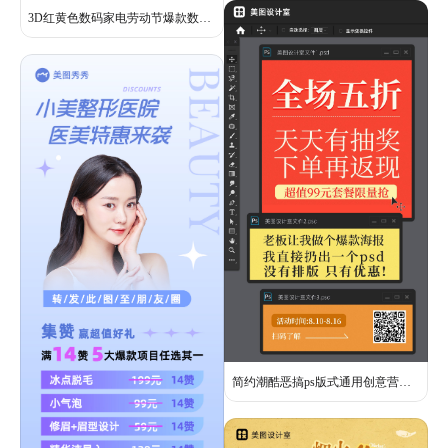
3D红黄色数码家电劳动节爆款数码好物放肆购电商竖版海报
简约潮酷恶搞ps版式通用创意营销手机海报