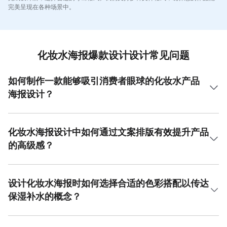
完美呈现在各种场景中。
化妆水海报爆款设计设计常见问题
如何制作一款能够吸引消费者眼球的化妆水产品
海报设计？
制作一款成功的化妆水海报爆款设计，关键在于精准传达产
品卖点与视觉吸引力。首先，核心是突出产品成分与功效，
例如使用高清产品特写镜头展示水珠质感，搭配“深层补水”、
化妆水海报设计中如何通过文案排版有效提升产品
“舒缓肌肤”等核心文案。其次，色彩应选择清新、纯净的色
的高级感？
调，如蓝、绿、白色系，营造清爽感。版式上需主次分明，
产品主体突出，价格或促销信息醒目。最后，可融入肌肤水
在化妆水海报爆款设计中，文案排版对塑造高级感至关重
润光泽的特写素材作为背景，增强视觉冲击力。美图设计室
要。首先，字体选择应倾向于简约优雅的无衬线字体，避免
提供了海量高清素材与专业模板，能极大简化设计流程，助
使用过多花哨字体，通常主标题与正文分别使用1-2种字体即
设计化妆水海报时如何选择合适的色彩搭配以传达
您快速创建吸引眼球的化妆水海报爆款设计。
可。其次，文字排版需注重留白艺术，给予信息呼吸空间，
保湿补水的概念？
避免画面拥挤。关键功效词如“臻粹”、“修护”可使用稍大字号
或不同字重予以强调。色彩上，建议文案颜色从产品包装或
为化妆水海报爆款设计选择合适的色彩，需紧密围绕“保湿补
主图中提取，保持整体色调统一。通过精心的层级划分与对
水”的核心概念。蓝色系是首选，它能直接联想到水与纯净，