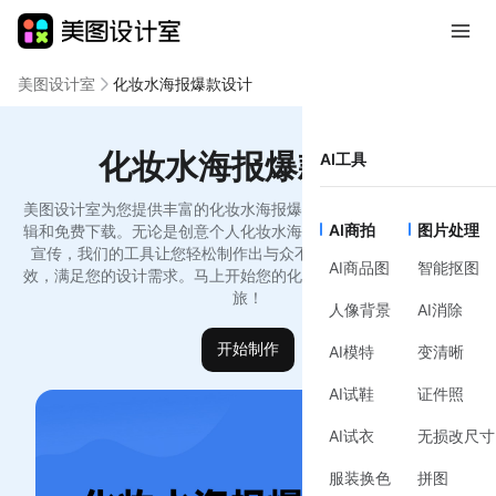
美图设计室
化妆水海报爆款设计
化妆水海报爆款设计
AI工具
美图设计室为您提供丰富的化妆水海报爆款设计模板，支持在线编
AI商拍
图片处理
辑和免费下载。无论是创意个人化妆水海报爆款设计模版还是品牌
宣传，我们的工具让您轻松制作出与众不同的设计作品，简洁高
AI商品图
智能抠图
效，满足您的设计需求。马上开始您的化妆水海报爆款设计创作之
旅！
人像背景
AI消除
开始制作
AI模特
变清晰
AI试鞋
证件照
AI试衣
无损改尺寸
服装换色
拼图