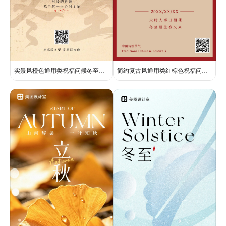
实景风橙色通用类祝福问候冬至祝福手机全屏海报
简约复古风通用类红棕色祝福问候冬至节气手机全屏海报