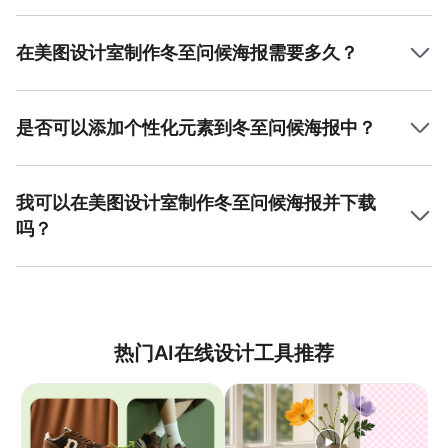
选择冬至问候海报的设计风格时，可以根据活动的主题与目
标受众来决定。如果是家庭聚会，可以选择温暖、可爱的风
格；如果是商业营销活动，可以选择现代感强的时尚风格；
在美图设计室制作冬至问候海报需要多久？
若是文化或艺术活动，则可以选择文艺风格。
在美图设计室制作冬至问候海报非常简便，通常只需要几分
钟即可完成设计。平台提供了丰富的模板和自定义选项，让
你可以轻松选择并调整符合自己需求的海报。
是否可以添加个性化元素到冬至问候海报中？
完全可以！美图设计室提供了多种自定义选项，允许你添加
个人化的文字、图片或其他元素，确保你的冬至问候海报独
一无二，符合个人风格或活动主题。
我可以在美图设计室制作冬至问候海报并下载
吗？
是的，在美图设计室创建的冬至问候海报可以随时下载。你
可以将其保存到本地或直接分享至社交平台，与亲友分享你
的节日祝福。
热门AI在线设计工具推荐