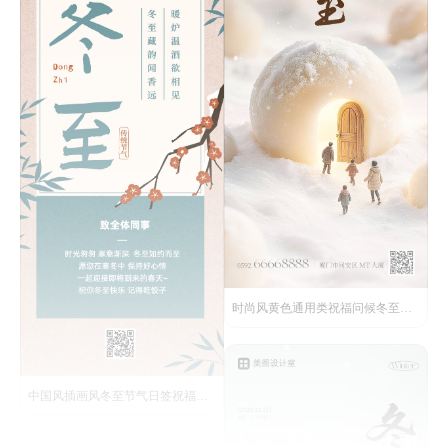
时尚风黄色通用类祝福问候冬至祝福手机全屏海报
中国风插画风冬至节气日签祝福问候创意全屏手机海报