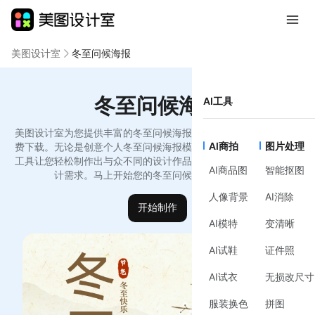
美图设计室
冬至问候海报
冬至问候海报
AI工具
美图设计室为您提供丰富的冬至问候海报模板，支持在线编辑和免
AI商拍
图片处理
费下载。无论是创意个人冬至问候海报模版还是品牌宣传，我们的
工具让您轻松制作出与众不同的设计作品，简洁高效，满足您的设
AI商品图
智能抠图
计需求。马上开始您的冬至问候海报创作之旅！
人像背景
AI消除
开始制作
AI模特
变清晰
AI试鞋
证件照
AI试衣
无损改尺寸
服装换色
拼图